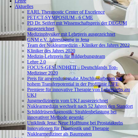
Lehre
Aktuelles
EARL Theranostic Center of Excelence
PET/CT-SYMPOSIUM - 6 CME
PD Dr. Seifert mit Wissenschaftspreis der DEGUM
ausgezeichnet
Medizinphysiker mit Lehrpreis ausgezeichnet
GNM e.V. Jahrestagung in Jena
Team der Nuklearmedizin - Kliniker des Jahres 2022
Kliniker des Jahres 2020
Medizin-Lehrpreis für Bildgebungsteam
Lehre 2.0
FOCUS-GESUNDHEIT - Deutschlands Top-
Mediziner 2020
Preis für anwendungsnahe Abschlussarbeiten mit
hohem Transferpotential in der Profillinie LIFE
Premiere für innovative Therapie von Leberkrebs am
UKJ
Jungmedizinerin vom UKJ ausgezeichnet
Nuklearmedizin wechselt nach 52 Jahren den Standort
Schilddrüsendiagnostik: Strahlenbelastung bei
innovativer Methode gesenkt
Uniklinik Jena: Neue Hoffnung bei Prostatakrebs
Innovationen für Diagnostik und Therapie
Nuklearmediziner als Baumpaten