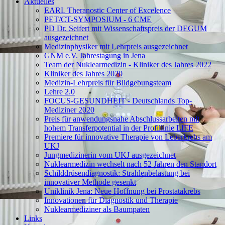
Aktuelles
EARL Theranostic Center of Excelence
PET/CT-SYMPOSIUM - 6 CME
PD Dr. Seifert mit Wissenschaftspreis der DEGUM
ausgezeichnet
Medizinphysiker mit Lehrpreis ausgezeichnet
GNM e.V. Jahrestagung in Jena
Team der Nuklearmedizin - Kliniker des Jahres 2022
Kliniker des Jahres 2020
Medizin-Lehrpreis für Bildgebungsteam
Lehre 2.0
FOCUS-GESUNDHEIT - Deutschlands Top-
Mediziner 2020
Preis für anwendungsnahe Abschlussarbeiten mit
hohem Transferpotential in der Profillinie LIFE
Premiere für innovative Therapie von Leberkrebs am
UKJ
Jungmedizinerin vom UKJ ausgezeichnet
Nuklearmedizin wechselt nach 52 Jahren den Standort
Schilddrüsendiagnostik: Strahlenbelastung bei
innovativer Methode gesenkt
Uniklinik Jena: Neue Hoffnung bei Prostatakrebs
Innovationen für Diagnostik und Therapie
Nuklearmediziner als Baumpaten
Links