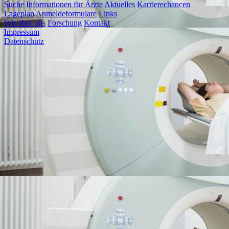
Suche
Informationen für Ärzte
Aktuelles
Karrierechancen
Lageplan
Anmeldeformulare
Links
Wir über uns
Forschung
Kontakt
Impressum
Datenschutz