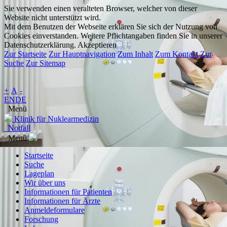
Sie verwenden einen veralteten Browser, welcher von dieser
Website nicht unterstützt wird.
Mit dem Benutzen der Webseite erklären Sie sich der Nutzung von
Cookies einverstanden. Weitere Pflichtangaben finden Sie in unserer
Datenschutzerklärung.
Akzeptieren
Zur Startseite
Zur Hauptnavigation
Zum Inhalt
Zum Kontakt
Zur
Suche
Zur Sitemap
+
A
-
EN
DE
Menü
Klinik für Nuklearmedizin
Notfall
Menü
Startseite
Suche
Lageplan
Wir über uns
Informationen für Patienten
Informationen für Ärzte
Anmeldeformulare
Forschung