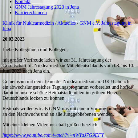
Kontakt
GNM Jahrestagung 2023 in Jena
Karrierechancen
Klinik für Nuklearmedizin
/
Aktuelles
/
GNM e.V. Jahrestagung in
Jena
20.03.2023
Liebe Kolleginnen und Kollegen,
mit großer Vorfreude laden wir zur 31. Jahrestagung der
Gesellschaft für Nuklearmedizin Mitteldeutschlands vom 08. bis 10.
Juni 2023 nach Jena ein.
Gemeinsam mit dem Team der Nuklearmedizin am UKJ habe ich
ein abwechslungsreiches Tagungsprogramm vorbereitet und hoffe
damit in unsere schöne Heimatstadt mitten im grünen Herzen
Deutschlands locken zu können.
Erstmals wollen wir als GNM uns mit einem Vorprogramm gezielt
an den Nachwuchs und an alle Junggebliebenen wenden.
Mit einer kleinen Videobotschaft grüßen herzlich
https://www.youtube.com/watch?v=nWYaJ7G9EFY