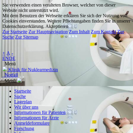
Sie verwenden einen veralteten Browser, welcher von dieser
Website nicht unterstützt wird.
Mit dem Benutzen der Webseite erklären Sie sich der Nutzung von
Cookies einverstanden. Weitere Pflichtangaben finden Sie in unserer
Datenschutzerklärung.
Akzeptieren
Zur Startseite
Zur Hauptnavigation
Zum Inhalt
Zum Kontakt
Zur
Suche
Zur Sitemap
+
A
-
EN
DE
Menü
Klinik für Nuklearmedizin
Notfall
Menü
Startseite
Suche
Lageplan
Wir über uns
Informationen für Patienten
Informationen für Ärzte
Anmeldeformulare
Forschung