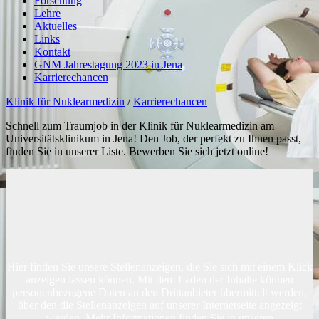
Forschung
Lehre
Aktuelles
Links
Kontakt
GNM Jahrestagung 2023 in Jena
Karrierechancen
Klinik für Nuklearmedizin
/
Karrierechancen
Schnell zum Traumjob in der Klinik für Nuklearmedizin am
Universitätsklinikum in Jena! Den Job, der perfekt zu Ihnen passt,
finden Sie in unserer Liste. Bewerben Sie sich jetzt online!
Hier finden Sie unsere Stellenanzeigen, die Sie sich mit einem Klick
anzeigen lassen können. Mit dem Laden der Inhalte können
personenbezogene Daten an den Drittanbieter übermittelt werden,
über den die Stellenanzeigen auf unserer Internetseite angezeigt
werden. Mehr Informationen finden Sie in unseren