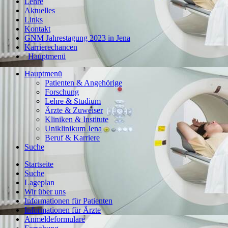
Lehre
Aktuelles
Links
Kontakt
GNM Jahrestagung 2023 in Jena
Karrierechancen
Hauptmenü
Hauptmenü
Patienten & Angehörige
Forschung
Lehre & Studium
Ärzte & Zuweiser
Kliniken & Institute
Uniklinikum Jena
Beruf & Karriere
Suche
Startseite
Suche
Lageplan
Wir über uns
Informationen für Patienten
Informationen für Ärzte
Anmeldeformulare