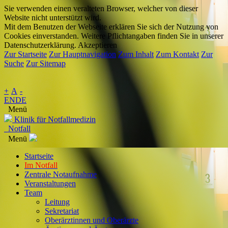
Sie verwenden einen veralteten Browser, welcher von dieser
Website nicht unterstützt wird.
Mit dem Benutzen der Webseite erklären Sie sich der Nutzung von
Cookies einverstanden. Weitere Pflichtangaben finden Sie in unserer
Datenschutzerklärung.
Akzeptieren
Zur Startseite
Zur Hauptnavigation
Zum Inhalt
Zum Kontakt
Zur
Suche
Zur Sitemap
+
A
-
EN
DE
Menü
Klinik für Notfallmedizin
Notfall
Menü
Startseite
Im Notfall
Zentrale Notaufnahme
Veranstaltungen
Team
Leitung
Sekretariat
Oberärztinnen und Oberärzte