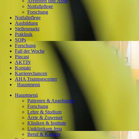
Ärztinnen und Ärzte
Notfallpflege
Forschung
Notfallpflege
Ausbildung
Stellenmarkt
Präklinik
SOPs
Forschung
Fall der Woche
Pincast
AKTIN
Kontakt
Karrierechancen
AHA Trainingscenter
Hauptmenü
Hauptmenü
Patienten & Angehörige
Forschung
Lehre & Studium
Ärzte & Zuweiser
Kliniken & Institute
Uniklinikum Jena
Beruf & Karriere