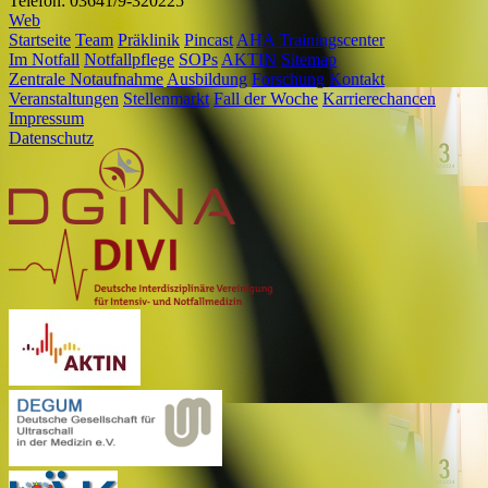
Telefon: 03641/9-320225
Web
Startseite
Team
Präklinik
Pincast
AHA Trainingscenter
Im Notfall
Notfallpflege
SOPs
AKTIN
Sitemap
Zentrale Notaufnahme
Ausbildung
Forschung
Kontakt
Veranstaltungen
Stellenmarkt
Fall der Woche
Karrierechancen
Impressum
Datenschutz