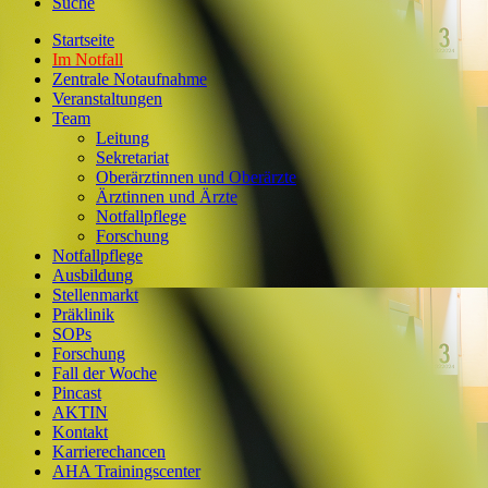
Suche
Startseite
Im Notfall
Zentrale Notaufnahme
Veranstaltungen
Team
Leitung
Sekretariat
Oberärztinnen und Oberärzte
Ärztinnen und Ärzte
Notfallpflege
Forschung
Notfallpflege
Ausbildung
Stellenmarkt
Präklinik
SOPs
Forschung
Fall der Woche
Pincast
AKTIN
Kontakt
Karrierechancen
AHA Trainingscenter