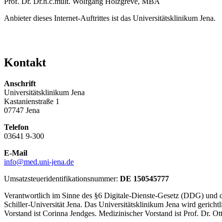
Prof. Dr. Dr.h.c.mult. Wolfgang Holzgreve, MBA
Anbieter dieses Internet-Auftrittes ist das Universitätsklinikum Jena.
Kontakt
Anschrift
Universitätsklinikum Jena
Kastanienstraße 1
07747 Jena
Telefon
03641 9-300
E-Mail
info@med.uni-jena.de
Umsatzsteueridentifikationsnummer:
DE 150545777
Verantwortlich im Sinne des §6 Digitale-Dienste-Gesetz (DDG) und des
Schiller-Universität Jena. Das Universitätsklinikum Jena wird geric
Vorstand ist Corinna Jendges. Medizinischer Vorstand ist Prof. Dr. 