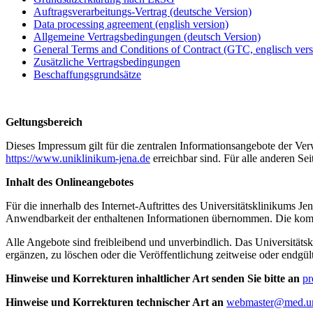
Auftragsverarbeitungs-Vertrag (deutsche Version)
Data processing agreement (english version)
Allgemeine Vertragsbedingungen (deutsch Version)
General Terms and Conditions of Contract (GTC, englisch vers
Zusätzliche Vertragsbedingungen
Beschaffungsgrundsätze
Geltungsbereich
Dieses Impressum gilt für die zentralen Informationsangebote der Ve
https://www.uniklinikum-jena.de
erreichbar sind. Für alle anderen Sei
Inhalt des Onlineangebotes
Für die innerhalb des Internet-Auftrittes des Universitätsklinikums J
Anwendbarkeit der enthaltenen Informationen übernommen. Die kommerz
Alle Angebote sind freibleibend und unverbindlich. Das Universitäts
ergänzen, zu löschen oder die Veröffentlichung zeitweise oder endgült
Hinweise und Korrekturen inhaltlicher Art senden Sie bitte an
pr
Hinweise und Korrekturen technischer Art an
webmaster@med.un