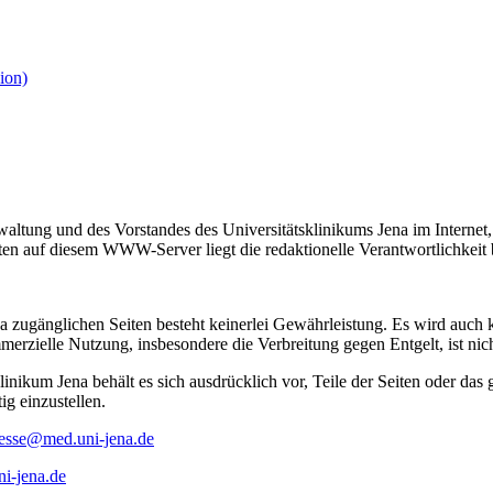
ion)
rwaltung und des Vorstandes des Universitätsklinikums Jena im Interne
ten auf diesem WWW-Server liegt die redaktionelle Verantwortlichkeit be
ena zugänglichen Seiten besteht keinerlei Gewährleistung. Es wird auch k
ielle Nutzung, insbesondere die Verbreitung gegen Entgelt, ist nicht
klinikum Jena behält es sich ausdrücklich vor, Teile der Seiten oder 
ig einzustellen.
esse@med.uni-jena.de
i-jena.de