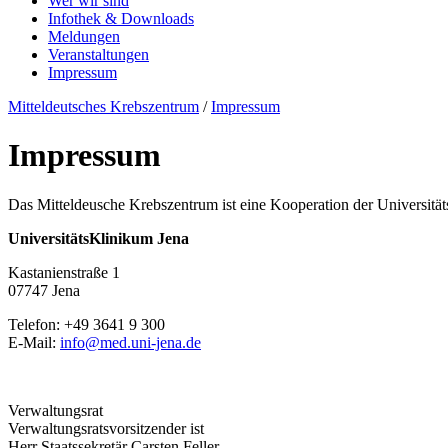
Wer wir sind
Infothek & Downloads
Meldungen
Veranstaltungen
Impressum
Mitteldeutsches Krebszentrum
/
Impressum
Impressum
Das Mitteldeusche Krebszentrum ist eine Kooperation der Universität
UniversitätsKlinikum Jena
Kastanienstraße 1
07747 Jena
Telefon: +49 3641 9 300
E-Mail:
info@med.uni-jena.de
Verwaltungsrat
Verwaltungsratsvorsitzender ist
Herr Staatssekretär Carsten Feller.