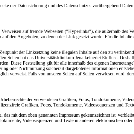
wecke der Datensicherung und des Datenschutzes vorübergehend Daten (
n Verweisen auf fremde Webseiten ("Hyperlinks"), die außerhalb des Ve
n auf den Angeboten, zu denen der Link gesetzt wurde. Für die Inhalte
 Zeitpunkt der Linksetzung keine illegalen Inhalte auf den zu verlinken
en Seiten hat das Universitätsklinikum Jena keinerlei Einfluss. Deshalb 
en. Diese Feststellung gilt für alle innerhalb des eigenen Internetange
zung oder Nichtnutzung solcherart dargebotener Informationen entstehen
iglich verweist. Falls von unseren Seiten auf Seiten verwiesen wird, de
ie Urheberrechte der verwendeten Grafiken, Fotos, Tondokumente, Video
lizenzfreie Grafiken, Fotos, Tondokumente, Videosequenzen und Texte
, das mit dem oben genannten Impressum gekennzeichnet ist, verbleibt 
dokumente, Videosequenzen und Texte in anderen elektronischen oder 