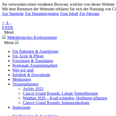
Sie verwenden einen veralteten Browser, welcher von dieser Website n
Mit dem Benutzen der Webseite erklären Sie sich der Nutzung von Co
Zur Startseite
Zur Hauptnavigation
Zum Inhalt
Zur Sitemap
+
A
-
EN
DE
Menü
Mitteldeutsches Krebszentrum
Menü
Für Patienten & Angehörige
Für Ärzte & Pflege
Forschung & Translation
Regionale Zusammenarbeit
Wer wir sind
Infothek & Downloads
Meldungen
Veranstaltungen
Archiv 2025
Cancer Grand Rounds: Lokale Tumortherapie
Waldtag 2026 – Kraft schöpfen, Hoffnung pflanzen
Cancer Grand Rounds: Immunonkologie
Impressum