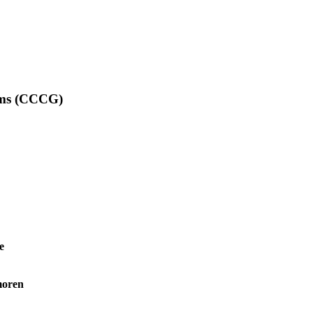
rums (CCCG)
e
moren