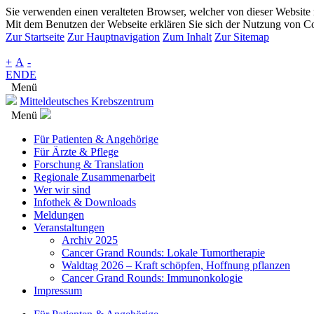
Sie verwenden einen veralteten Browser, welcher von dieser Website n
Mit dem Benutzen der Webseite erklären Sie sich der Nutzung von Co
Zur Startseite
Zur Hauptnavigation
Zum Inhalt
Zur Sitemap
+
A
-
EN
DE
Menü
Mitteldeutsches Krebszentrum
Menü
Für Patienten & Angehörige
Für Ärzte & Pflege
Forschung & Translation
Regionale Zusammenarbeit
Wer wir sind
Infothek & Downloads
Meldungen
Veranstaltungen
Archiv 2025
Cancer Grand Rounds: Lokale Tumortherapie
Waldtag 2026 – Kraft schöpfen, Hoffnung pflanzen
Cancer Grand Rounds: Immunonkologie
Impressum