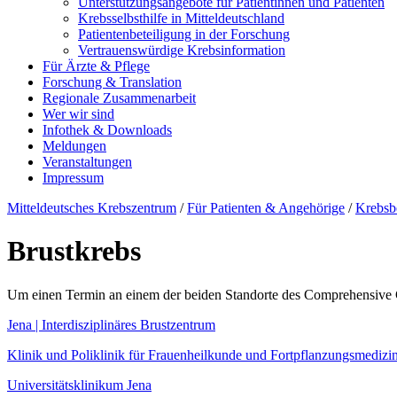
Unterstützungsangebote für Patientinnen und Patienten
Krebsselbsthilfe in Mitteldeutschland
Patientenbeteiligung in der Forschung
Vertrauenswürdige Krebsinformation
Für Ärzte & Pflege
Forschung & Translation
Regionale Zusammenarbeit
Wer wir sind
Infothek & Downloads
Meldungen
Veranstaltungen
Impressum
Mitteldeutsches Krebszentrum
/
Für Patienten & Angehörige
/
Krebsb
Brustkrebs
Um einen Termin an einem der beiden Standorte des Comprehensive Ca
Jena | Interdisziplinäres Brustzentrum
Klinik und Poliklinik für Frauenheilkunde und Fortpflanzungsmedizi
Universitätsklinikum Jena