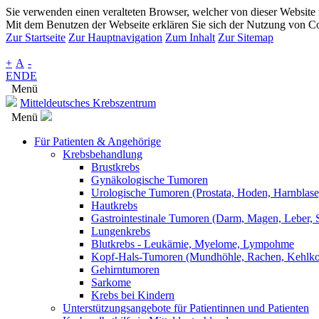
Sie verwenden einen veralteten Browser, welcher von dieser Website n
Mit dem Benutzen der Webseite erklären Sie sich der Nutzung von Co
Zur Startseite
Zur Hauptnavigation
Zum Inhalt
Zur Sitemap
+
A
-
EN
DE
Menü
Mitteldeutsches Krebszentrum
Menü
Für Patienten & Angehörige
Krebsbehandlung
Brustkrebs
Gynäkologische Tumoren
Urologische Tumoren (Prostata, Hoden, Harnblase,
Hautkrebs
Gastrointestinale Tumoren (Darm, Magen, Leber, S
Lungenkrebs
Blutkrebs - Leukämie, Myelome, Lympohme
Kopf-Hals-Tumoren (Mundhöhle, Rachen, Kehlkopf
Gehirntumoren
Sarkome
Krebs bei Kindern
Unterstützungsangebote für Patientinnen und Patienten