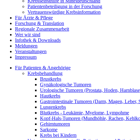
Krebsselbsthilfe in Mitteldeutschland
Patientenbeteiligung in der Forschung
Vertrauenswürdige Krebsinformation
Für Ärzte & Pflege
Forschung & Translation
Regionale Zusammenarbeit
Wer wir sind
Infothek & Downloads
Meldungen
Veranstaltungen
Impressum
Für Patienten & Angehörige
Krebsbehandlung
Brustkrebs
Gynäkologische Tumoren
Urologische Tumoren (Prostata, Hoden, Harnblase,
Hautkrebs
Gastrointestinale Tumoren (Darm, Magen, Leber, S
Lungenkrebs
Blutkrebs - Leukämie, Myelome, Lympohme
Kopf-Hals-Tumoren (Mundhöhle, Rachen, Kehlkopf
Gehirntumoren
Sarkome
Krebs bei Kindern