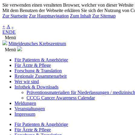
Sie verwenden einen veralteten Browser, welcher von dieser Website n
Mit dem Benutzen der Webseite erklären Sie sich der Nutzung von Co
Zur Startseite
Zur Hauptnavigation
Zum Inhalt
Zur Sitemap
+
A
-
EN
DE
Menü
Mitteldeutsches Krebszentrum
Menü
Für Patienten & Angehörige
Für Ärzte & Pflege
Forschung & Translation
Regionale Zusammenarbeit
Wer wir sind
Infothek & Downloads
Präventionsmaterialien für Niederlassungen / medizinisc
CCCG Cancer Awareness Calendar
Meldungen
Veranstaltungen
Impressum
Für Patienten & Angehörige
Für Ärzte & Pflege