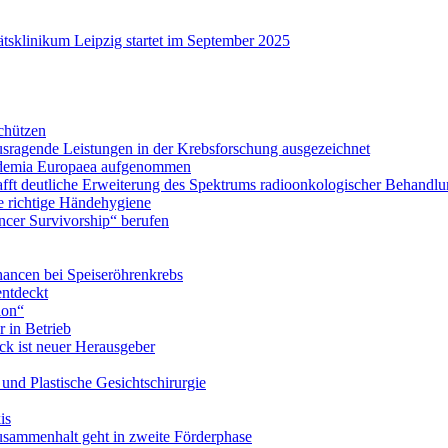
tsklinikum Leipzig startet im September 2025
chützen
ausragende Leistungen in der Krebsforschung ausgezeichnet
Academia Europaea aufgenommen
schafft deutliche Erweiterung des Spektrums radioonkologischer Behan
e richtige Händehygiene
ancer Survivorship“ berufen
ancen bei Speiseröhrenkrebs
ntdeckt
ion“
 in Betrieb
ick ist neuer Herausgeber
- und Plastische Gesichtschirurgie
is
usammenhalt geht in zweite Förderphase