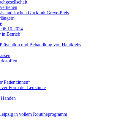
achgesellschaft
verliehen
Käs und Jochen Guck mit Greve-Preis
rlängern
ie
s 06.10.2024
 in Betrieb
– Prävention und Behandlung von Hautkrebs
lassen
rkstoffen
 Patient:innen“
ssiver Form der Leukämie
n Händen
 Leipzig in vollem Routineprogramm