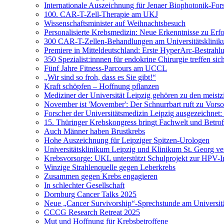
Internationale Auszeichnung für Jenaer Biophotonik-For
100. CAR-T-Zell-Therapie am UKJ
Wissenschaftsminister auf Weihnachtsbesuch
Personalisierte Krebsmedizin: Neue Erkenntnisse zu Erf
300 CAR-T-Zellen-Behandlungen am Universitätsklinik
Premiere in Mitteldeutschland: Erste HyperArc-Bestrah
350 Spezialist:innnen für endokrine Chirurgie treffen sic
Fünf Jahre Fitness-Parcours am UCCL
„Wir sind so froh, dass es Sie gibt!“
Kraft schöpfen – Hoffnung pflanzen
Mediziner der Universität Leipzig gehören zu den meistzi
November ist 'Movember': Der Schnurrbart ruft zu Vorso
Forscher der Universitätsmedizin Leipzig ausgezeichnet
15. Thüringer Krebskongress bringt Fachwelt und Betr
Auch Männer haben Brustkrebs
Hohe Auszeichnung für Leipziger Spitzen-Urologen
Universitätsklinikum Leipzig und Klinikum St. Georg ve
Krebsvorsorge: UKL unterstützt Schulprojekt zur HPV-
Winzige Strahlenquelle gegen Leberkrebs
Zusammen gegen Krebs engagieren
In schlechter Gesellschaft
Dornburg Cancer Talks 2025
Neue „Cancer Survivorship“-Sprechstunde am Universitä
CCCG Research Retreat 2025
Mut und Hoffnung für Krebsbetroffene