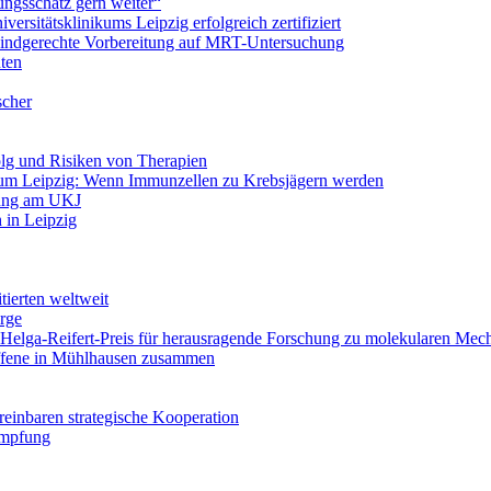
ungsschatz gern weiter“
ersitätsklinikums Leipzig erfolgreich zertifiziert
 kindgerechte Vorbereitung auf MRT-Untersuchung
nten
scher
olg und Risiken von Therapien
um Leipzig: Wenn Immunzellen zu Krebsjägern werden
lung am UKJ
h in Leipzig
tierten weltweit
rge
: Helga-Reifert-Preis für herausragende Forschung zu molekularen Me
offene in Mühlhausen zusammen
reinbaren strategische Kooperation
Impfung