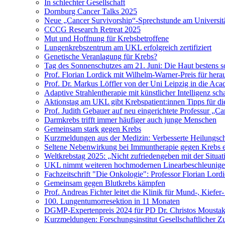
In schlechter Gesellschaft
Dornburg Cancer Talks 2025
Neue „Cancer Survivorship“-Sprechstunde am Universitä
CCCG Research Retreat 2025
Mut und Hoffnung für Krebsbetroffene
Lungenkrebszentrum am UKL erfolgreich zertifiziert
Genetische Veranlagung für Krebs?
Tag des Sonnenschutzes am 21. Juni: Die Haut bestens s
Prof. Florian Lordick mit Wilhelm-Warner-Preis für her
Prof. Dr. Markus Löffler von der Uni Leipzig in die 
Adaptive Strahlentherapie mit künstlicher Intelligenz 
Aktionstag am UKL gibt Krebspatient:innen Tipps für di
Prof. Judith Gebauer auf neu eingerichtete Professur „C
Darmkrebs trifft immer häufiger auch junge Menschen
Gemeinsam stark gegen Krebs
Kurzmeldungen aus der Medizin: Verbesserte Heilungsch
Seltene Nebenwirkung bei Immuntherapie gegen Krebs e
Weltkrebstag 2025: „Nicht zufriedengeben mit der Situat
UKL nimmt weiteren hochmodernen Linearbeschleuniger
Fachzeitschrift "Die Onkologie": Professor Florian Lord
Gemeinsam gegen Blutkrebs kämpfen
Prof. Andreas Fichter leitet die Klinik für Mund-, Kiefer
100. Lungentumorresektion in 11 Monaten
DGMP-Expertenpreis 2024 für PD Dr. Christos Moustak
Kurzmeldungen: Forschungsinstitut Gesellschaftlicher Z