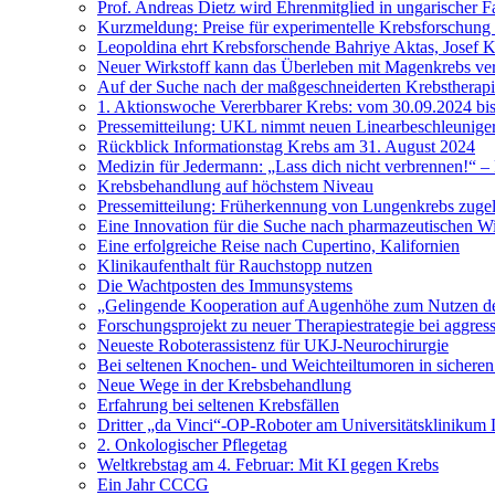
Prof. Andreas Dietz wird Ehrenmitglied in ungarischer F
Kurzmeldung: Preise für experimentelle Krebsforschung 
Leopoldina ehrt Krebsforschende Bahriye Aktas, Josef 
Neuer Wirkstoff kann das Überleben mit Magenkrebs ve
Auf der Suche nach der maßgeschneiderten Krebstherap
1. Aktionswoche Vererbbarer Krebs: vom 30.09.2024 bi
Pressemitteilung: UKL nimmt neuen Linearbeschleuniger
Rückblick Informationstag Krebs am 31. August 2024
Medizin für Jedermann: „Lass dich nicht verbrennen!“ 
Krebsbehandlung auf höchstem Niveau
Pressemitteilung: Früherkennung von Lungenkrebs zuge
Eine Innovation für die Suche nach pharmazeutischen Wi
Eine erfolgreiche Reise nach Cupertino, Kalifornien
Klinikaufenthalt für Rauchstopp nutzen
Die Wachtposten des Immunsystems
„Gelingende Kooperation auf Augenhöhe zum Nutzen der
Forschungsprojekt zu neuer Therapiestrategie bei aggre
Neueste Roboterassistenz für UKJ-Neurochirurgie
Bei seltenen Knochen- und Weichteiltumoren in sichere
Neue Wege in der Krebsbehandlung
Erfahrung bei seltenen Krebsfällen
Dritter „da Vinci“-OP-Roboter am Universitätsklinikum
2. Onkologischer Pflegetag
Weltkrebstag am 4. Februar: Mit KI gegen Krebs
Ein Jahr CCCG