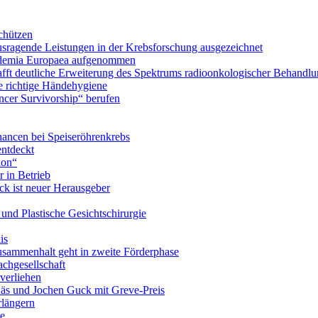
chützen
ausragende Leistungen in der Krebsforschung ausgezeichnet
Academia Europaea aufgenommen
schafft deutliche Erweiterung des Spektrums radioonkologischer Behan
e richtige Händehygiene
ancer Survivorship“ berufen
ancen bei Speiseröhrenkrebs
ntdeckt
ion“
 in Betrieb
ick ist neuer Herausgeber
- und Plastische Gesichtschirurgie
is
usammenhalt geht in zweite Förderphase
achgesellschaft
verliehen
Käs und Jochen Guck mit Greve-Preis
rlängern
ie