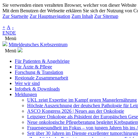
Sie verwenden einen veralteten Browser, welcher von dieser Website n
Mit dem Benutzen der Webseite erklären Sie sich der Nutzung von Co
Zur Startseite
Zur Hauptnavigation
Zum Inhalt
Zur Sitemap
+
A
-
EN
DE
Menü
Mitteldeutsches Krebszentrum
Menü
Für Patienten & Angehörige
Für Ärzte & Pflege
Forschung & Translation
Regionale Zusammenarbeit
Wer wir sind
Infothek & Downloads
Meldungen
UKL zeigt Expertise im Kampf gegen Mangelernährung
Höchste Auszeichnung der deutschen Pathologie für Leip
ASCO Kongress 2026 | Neues aus der Onkologie
Leipziger Onkologe als Präsident der Europäischen Gese
Neue onkologische Pflegeberatung begleitet Krebspatien
Frauengesundheit im Fokus – von jungen Jahren bis ins A
Seit über 30 Jahren im Dienste exzellenter tumorchirurg