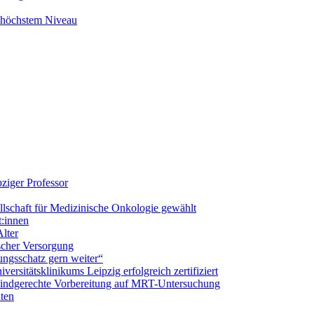
f höchstem Niveau
ziger Professor
llschaft für Medizinische Onkologie gewählt
t:innen
lter
ischer Versorgung
ungsschatz gern weiter“
ersitätsklinikums Leipzig erfolgreich zertifiziert
 kindgerechte Vorbereitung auf MRT-Untersuchung
nten