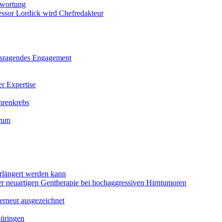
twortung
sor Lordick wird Chefredakteur
ausragendes Engagement
r Expertise
hrenkrebs
orum
rlängert werden kann
ner neuartigen Gentherapie bei hochaggressiven Hirntumoren
erneut ausgezeichnet
hüringen