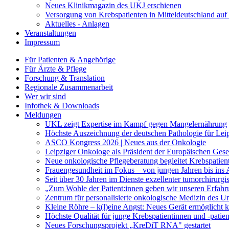
Neues Klinikmagazin des UKJ erschienen
Versorgung von Krebspatienten in Mitteldeutschland au
Aktuelles - Anlagen
Veranstaltungen
Impressum
Für Patienten & Angehörige
Für Ärzte & Pflege
Forschung & Translation
Regionale Zusammenarbeit
Wer wir sind
Infothek & Downloads
Meldungen
UKL zeigt Expertise im Kampf gegen Mangelernährung
Höchste Auszeichnung der deutschen Pathologie für Leip
ASCO Kongress 2026 | Neues aus der Onkologie
Leipziger Onkologe als Präsident der Europäischen Gese
Neue onkologische Pflegeberatung begleitet Krebspatien
Frauengesundheit im Fokus – von jungen Jahren bis ins A
Seit über 30 Jahren im Dienste exzellenter tumorchirurg
„Zum Wohle der Patient:innen geben wir unseren Erfahr
Zentrum für personalisierte onkologische Medizin des Univ
Kleine Röhre – k(l)eine Angst: Neues Gerät ermöglicht
Höchste Qualität für junge Krebspatientinnen und -patie
Neues Forschungsprojekt „KreDiT RNA" gestartet