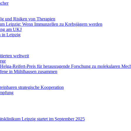
scher
olg und Risiken von Therapien
um Leipzig: Wenn Immunzellen zu Krebsjägern werden
lung am UKJ
h in Leipzig
tierten weltweit
rge
: Helga-Reifert-Preis für herausragende Forschung zu molekularen Me
offene in Mühlhausen zusammen
reinbaren strategische Kooperation
Impfung
tsklinikum Leipzig startet im September 2025