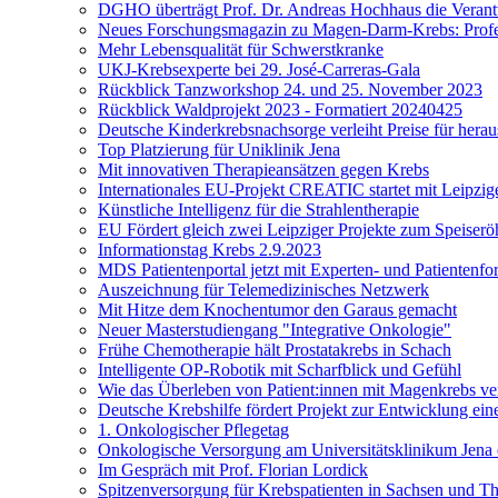
DGHO überträgt Prof. Dr. Andreas Hochhaus die Veran
Neues Forschungsmagazin zu Magen-Darm-Krebs: Profes
Mehr Lebensqualität für Schwerstkranke
UKJ-Krebsexperte bei 29. José-Carreras-Gala
Rückblick Tanzworkshop 24. und 25. November 2023
Rückblick Waldprojekt 2023 - Formatiert 20240425
Deutsche Kinderkrebsnachsorge verleiht Preise für her
Top Platzierung für Uniklinik Jena
Mit innovativen Therapieansätzen gegen Krebs
Internationales EU-Projekt CREATIC startet mit Leipzige
Künstliche Intelligenz für die Strahlentherapie
EU Fördert gleich zwei Leipziger Projekte zum Speiserö
Informationstag Krebs 2.9.2023
MDS Patientenportal jetzt mit Experten- und Patientenf
Auszeichnung für Telemedizinisches Netzwerk
Mit Hitze dem Knochentumor den Garaus gemacht
Neuer Masterstudiengang "Integrative Onkologie"
Frühe Chemotherapie hält Prostatakrebs in Schach
Intelligente OP-Robotik mit Scharfblick und Gefühl
Wie das Überleben von Patient:innen mit Magenkrebs ve
Deutsche Krebshilfe fördert Projekt zur Entwicklung ei
1. Onkologischer Pflegetag
Onkologische Versorgung am Universitätsklinikum Jena 
Im Gespräch mit Prof. Florian Lordick
Spitzenversorgung für Krebspatienten in Sachsen und T