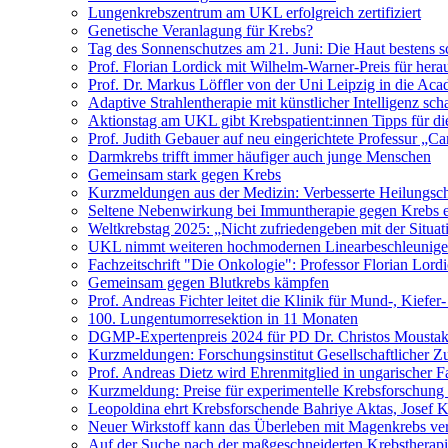
Lungenkrebszentrum am UKL erfolgreich zertifiziert
Genetische Veranlagung für Krebs?
Tag des Sonnenschutzes am 21. Juni: Die Haut bestens s
Prof. Florian Lordick mit Wilhelm-Warner-Preis für her
Prof. Dr. Markus Löffler von der Uni Leipzig in die 
Adaptive Strahlentherapie mit künstlicher Intelligenz 
Aktionstag am UKL gibt Krebspatient:innen Tipps für di
Prof. Judith Gebauer auf neu eingerichtete Professur „C
Darmkrebs trifft immer häufiger auch junge Menschen
Gemeinsam stark gegen Krebs
Kurzmeldungen aus der Medizin: Verbesserte Heilungsch
Seltene Nebenwirkung bei Immuntherapie gegen Krebs e
Weltkrebstag 2025: „Nicht zufriedengeben mit der Situat
UKL nimmt weiteren hochmodernen Linearbeschleuniger
Fachzeitschrift "Die Onkologie": Professor Florian Lord
Gemeinsam gegen Blutkrebs kämpfen
Prof. Andreas Fichter leitet die Klinik für Mund-, Kiefer
100. Lungentumorresektion in 11 Monaten
DGMP-Expertenpreis 2024 für PD Dr. Christos Moustak
Kurzmeldungen: Forschungsinstitut Gesellschaftlicher Z
Prof. Andreas Dietz wird Ehrenmitglied in ungarischer F
Kurzmeldung: Preise für experimentelle Krebsforschung 
Leopoldina ehrt Krebsforschende Bahriye Aktas, Josef 
Neuer Wirkstoff kann das Überleben mit Magenkrebs ve
Auf der Suche nach der maßgeschneiderten Krebstherap