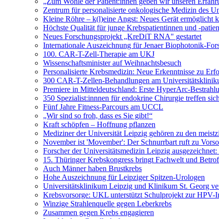
„Zum Wohle der Patient:innen geben wir unseren Erfahr
Zentrum für personalisierte onkologische Medizin des Univ
Kleine Röhre – k(l)eine Angst: Neues Gerät ermöglicht
Höchste Qualität für junge Krebspatientinnen und -patie
Neues Forschungsprojekt „KreDiT RNA" gestartet
Internationale Auszeichnung für Jenaer Biophotonik-For
100. CAR-T-Zell-Therapie am UKJ
Wissenschaftsminister auf Weihnachtsbesuch
Personalisierte Krebsmedizin: Neue Erkenntnisse zu Erf
300 CAR-T-Zellen-Behandlungen am Universitätsklinik
Premiere in Mitteldeutschland: Erste HyperArc-Bestrah
350 Spezialist:innnen für endokrine Chirurgie treffen sic
Fünf Jahre Fitness-Parcours am UCCL
„Wir sind so froh, dass es Sie gibt!“
Kraft schöpfen – Hoffnung pflanzen
Mediziner der Universität Leipzig gehören zu den meistzi
November ist 'Movember': Der Schnurrbart ruft zu Vorso
Forscher der Universitätsmedizin Leipzig ausgezeichnet
15. Thüringer Krebskongress bringt Fachwelt und Betr
Auch Männer haben Brustkrebs
Hohe Auszeichnung für Leipziger Spitzen-Urologen
Universitätsklinikum Leipzig und Klinikum St. Georg ve
Krebsvorsorge: UKL unterstützt Schulprojekt zur HPV-
Winzige Strahlenquelle gegen Leberkrebs
Zusammen gegen Krebs engagieren