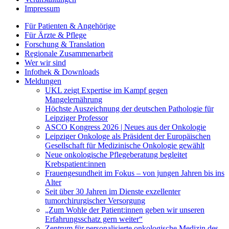
Impressum
Für Patienten & Angehörige
Für Ärzte & Pflege
Forschung & Translation
Regionale Zusammenarbeit
Wer wir sind
Infothek & Downloads
Meldungen
UKL zeigt Expertise im Kampf gegen
Mangelernährung
Höchste Auszeichnung der deutschen Pathologie für
Leipziger Professor
ASCO Kongress 2026 | Neues aus der Onkologie
Leipziger Onkologe als Präsident der Europäischen
Gesellschaft für Medizinische Onkologie gewählt
Neue onkologische Pflegeberatung begleitet
Krebspatient:innen
Frauengesundheit im Fokus – von jungen Jahren bis ins
Alter
Seit über 30 Jahren im Dienste exzellenter
tumorchirurgischer Versorgung
„Zum Wohle der Patient:innen geben wir unseren
Erfahrungsschatz gern weiter“
Zentrum für personalisierte onkologische Medizin des