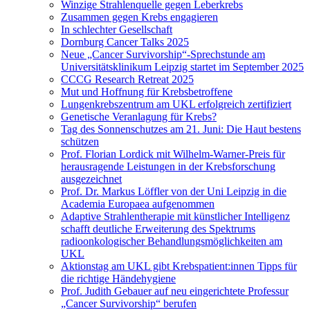
Winzige Strahlenquelle gegen Leberkrebs
Zusammen gegen Krebs engagieren
In schlechter Gesellschaft
Dornburg Cancer Talks 2025
Neue „Cancer Survivorship“-Sprechstunde am
Universitätsklinikum Leipzig startet im September 2025
CCCG Research Retreat 2025
Mut und Hoffnung für Krebsbetroffene
Lungenkrebszentrum am UKL erfolgreich zertifiziert
Genetische Veranlagung für Krebs?
Tag des Sonnenschutzes am 21. Juni: Die Haut bestens
schützen
Prof. Florian Lordick mit Wilhelm-Warner-Preis für
herausragende Leistungen in der Krebsforschung
ausgezeichnet
Prof. Dr. Markus Löffler von der Uni Leipzig in die
Academia Europaea aufgenommen
Adaptive Strahlentherapie mit künstlicher Intelligenz
schafft deutliche Erweiterung des Spektrums
radioonkologischer Behandlungsmöglichkeiten am
UKL
Aktionstag am UKL gibt Krebspatient:innen Tipps für
die richtige Händehygiene
Prof. Judith Gebauer auf neu eingerichtete Professur
„Cancer Survivorship“ berufen