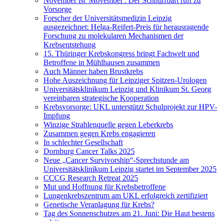
November ist 'Movember': Der Schnurrbart ruft zu
Vorsorge
Forscher der Universitätsmedizin Leipzig
ausgezeichnet: Helga-Reifert-Preis für herausragende
Forschung zu molekularen Mechanismen der
Krebsentstehung
15. Thüringer Krebskongress bringt Fachwelt und
Betroffene in Mühlhausen zusammen
Auch Männer haben Brustkrebs
Hohe Auszeichnung für Leipziger Spitzen-Urologen
Universitätsklinikum Leipzig und Klinikum St. Georg
vereinbaren strategische Kooperation
Krebsvorsorge: UKL unterstützt Schulprojekt zur HPV-
Impfung
Winzige Strahlenquelle gegen Leberkrebs
Zusammen gegen Krebs engagieren
In schlechter Gesellschaft
Dornburg Cancer Talks 2025
Neue „Cancer Survivorship“-Sprechstunde am
Universitätsklinikum Leipzig startet im September 2025
CCCG Research Retreat 2025
Mut und Hoffnung für Krebsbetroffene
Lungenkrebszentrum am UKL erfolgreich zertifiziert
Genetische Veranlagung für Krebs?
Tag des Sonnenschutzes am 21. Juni: Die Haut bestens