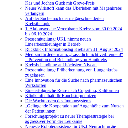
Käs und Jochen Guck mit Greve-Preis
Neuer Wirkstoff kann das Überleben mit Magenkrebs
verlängern
Auf der Suche nach der maßgeschneiderten
Krebstherapie
1. Aktionswoche Vererbbarer Krebs: vom 30.09.2024
bis 06.10.2024
Pressemitteilung: UKL nimmt neuen
Linearbeschleuniger in Betrieb
Rückblick Informationstag Krebs am 31. August 2024
Medizin für Jedermann: „Lass dich nicht verbrennen!“
– Prävention und Behandlung von Hautkrebs
Krebsbehandlung auf höchstem Niveau
Pressemitteilung: Früherkennung von Lungenkrebs
zugelassen
Eine Innovation für die Suche nach pharmazeutischen
Wirkstoffen
Eine erfolgreiche Reise nach Cupertino, Kalifornien
Klinikaufenthalt für Rauchstopp nutzen
Die Wachtposten des Immunsystems
„Gelingende Kooperation auf Augenhöhe zum Nutzen
der Patient:innen“
Forschungsprojekt zu neuer Therapiestrategie bei
aggressiver Form der Leukämie
Neueste Roboterassistenz für UKJ-Neurochirurgie