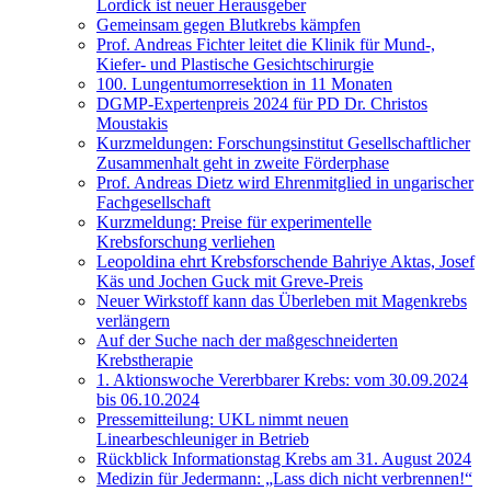
Lordick ist neuer Herausgeber
Gemeinsam gegen Blutkrebs kämpfen
Prof. Andreas Fichter leitet die Klinik für Mund-,
Kiefer- und Plastische Gesichtschirurgie
100. Lungentumorresektion in 11 Monaten
DGMP-Expertenpreis 2024 für PD Dr. Christos
Moustakis
Kurzmeldungen: Forschungsinstitut Gesellschaftlicher
Zusammenhalt geht in zweite Förderphase
Prof. Andreas Dietz wird Ehrenmitglied in ungarischer
Fachgesellschaft
Kurzmeldung: Preise für experimentelle
Krebsforschung verliehen
Leopoldina ehrt Krebsforschende Bahriye Aktas, Josef
Käs und Jochen Guck mit Greve-Preis
Neuer Wirkstoff kann das Überleben mit Magenkrebs
verlängern
Auf der Suche nach der maßgeschneiderten
Krebstherapie
1. Aktionswoche Vererbbarer Krebs: vom 30.09.2024
bis 06.10.2024
Pressemitteilung: UKL nimmt neuen
Linearbeschleuniger in Betrieb
Rückblick Informationstag Krebs am 31. August 2024
Medizin für Jedermann: „Lass dich nicht verbrennen!“