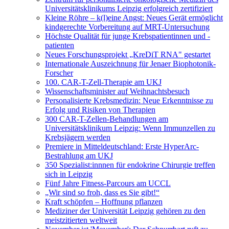
Universitätsklinikums Leipzig erfolgreich zertifiziert
Kleine Röhre – k(l)eine Angst: Neues Gerät ermöglicht
kindgerechte Vorbereitung auf MRT-Untersuchung
Höchste Qualität für junge Krebspatientinnen und -
patienten
Neues Forschungsprojekt „KreDiT RNA" gestartet
Internationale Auszeichnung für Jenaer Biophotonik-
Forscher
100. CAR-T-Zell-Therapie am UKJ
Wissenschaftsminister auf Weihnachtsbesuch
Personalisierte Krebsmedizin: Neue Erkenntnisse zu
Erfolg und Risiken von Therapien
300 CAR-T-Zellen-Behandlungen am
Universitätsklinikum Leipzig: Wenn Immunzellen zu
Krebsjägern werden
Premiere in Mitteldeutschland: Erste HyperArc-
Bestrahlung am UKJ
350 Spezialist:innnen für endokrine Chirurgie treffen
sich in Leipzig
Fünf Jahre Fitness-Parcours am UCCL
„Wir sind so froh, dass es Sie gibt!“
Kraft schöpfen – Hoffnung pflanzen
Mediziner der Universität Leipzig gehören zu den
meistzitierten weltweit