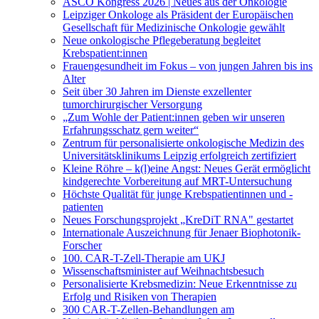
ASCO Kongress 2026 | Neues aus der Onkologie
Leipziger Onkologe als Präsident der Europäischen
Gesellschaft für Medizinische Onkologie gewählt
Neue onkologische Pflegeberatung begleitet
Krebspatient:innen
Frauengesundheit im Fokus – von jungen Jahren bis ins
Alter
Seit über 30 Jahren im Dienste exzellenter
tumorchirurgischer Versorgung
„Zum Wohle der Patient:innen geben wir unseren
Erfahrungsschatz gern weiter“
Zentrum für personalisierte onkologische Medizin des
Universitätsklinikums Leipzig erfolgreich zertifiziert
Kleine Röhre – k(l)eine Angst: Neues Gerät ermöglicht
kindgerechte Vorbereitung auf MRT-Untersuchung
Höchste Qualität für junge Krebspatientinnen und -
patienten
Neues Forschungsprojekt „KreDiT RNA" gestartet
Internationale Auszeichnung für Jenaer Biophotonik-
Forscher
100. CAR-T-Zell-Therapie am UKJ
Wissenschaftsminister auf Weihnachtsbesuch
Personalisierte Krebsmedizin: Neue Erkenntnisse zu
Erfolg und Risiken von Therapien
300 CAR-T-Zellen-Behandlungen am