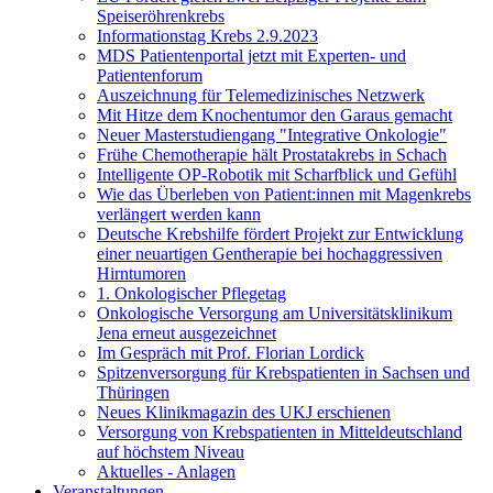
Speiseröhrenkrebs
Informationstag Krebs 2.9.2023
MDS Patientenportal jetzt mit Experten- und
Patientenforum
Auszeichnung für Telemedizinisches Netzwerk
Mit Hitze dem Knochentumor den Garaus gemacht
Neuer Masterstudiengang "Integrative Onkologie"
Frühe Chemotherapie hält Prostatakrebs in Schach
Intelligente OP-Robotik mit Scharfblick und Gefühl
Wie das Überleben von Patient:innen mit Magenkrebs
verlängert werden kann
Deutsche Krebshilfe fördert Projekt zur Entwicklung
einer neuartigen Gentherapie bei hochaggressiven
Hirntumoren
1. Onkologischer Pflegetag
Onkologische Versorgung am Universitätsklinikum
Jena erneut ausgezeichnet
Im Gespräch mit Prof. Florian Lordick
Spitzenversorgung für Krebspatienten in Sachsen und
Thüringen
Neues Klinikmagazin des UKJ erschienen
Versorgung von Krebspatienten in Mitteldeutschland
auf höchstem Niveau
Aktuelles - Anlagen
Veranstaltungen