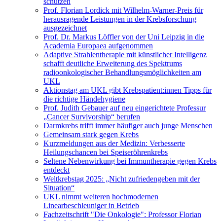
schützen
Prof. Florian Lordick mit Wilhelm-Warner-Preis für
herausragende Leistungen in der Krebsforschung
ausgezeichnet
Prof. Dr. Markus Löffler von der Uni Leipzig in die
Academia Europaea aufgenommen
Adaptive Strahlentherapie mit künstlicher Intelligenz
schafft deutliche Erweiterung des Spektrums
radioonkologischer Behandlungsmöglichkeiten am
UKL
Aktionstag am UKL gibt Krebspatient:innen Tipps für
die richtige Händehygiene
Prof. Judith Gebauer auf neu eingerichtete Professur
„Cancer Survivorship“ berufen
Darmkrebs trifft immer häufiger auch junge Menschen
Gemeinsam stark gegen Krebs
Kurzmeldungen aus der Medizin: Verbesserte
Heilungschancen bei Speiseröhrenkrebs
Seltene Nebenwirkung bei Immuntherapie gegen Krebs
entdeckt
Weltkrebstag 2025: „Nicht zufriedengeben mit der
Situation“
UKL nimmt weiteren hochmodernen
Linearbeschleuniger in Betrieb
Fachzeitschrift "Die Onkologie": Professor Florian