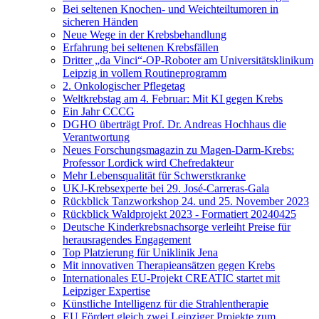
Bei seltenen Knochen- und Weichteiltumoren in
sicheren Händen
Neue Wege in der Krebsbehandlung
Erfahrung bei seltenen Krebsfällen
Dritter „da Vinci“-OP-Roboter am Universitätsklinikum
Leipzig in vollem Routineprogramm
2. Onkologischer Pflegetag
Weltkrebstag am 4. Februar: Mit KI gegen Krebs
Ein Jahr CCCG
DGHO überträgt Prof. Dr. Andreas Hochhaus die
Verantwortung
Neues Forschungsmagazin zu Magen-Darm-Krebs:
Professor Lordick wird Chefredakteur
Mehr Lebensqualität für Schwerstkranke
UKJ-Krebsexperte bei 29. José-Carreras-Gala
Rückblick Tanzworkshop 24. und 25. November 2023
Rückblick Waldprojekt 2023 - Formatiert 20240425
Deutsche Kinderkrebsnachsorge verleiht Preise für
herausragendes Engagement
Top Platzierung für Uniklinik Jena
Mit innovativen Therapieansätzen gegen Krebs
Internationales EU-Projekt CREATIC startet mit
Leipziger Expertise
Künstliche Intelligenz für die Strahlentherapie
EU Fördert gleich zwei Leipziger Projekte zum