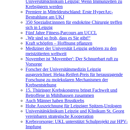
Universitätsklinikum Leipzig: Wenn Immunzellen zu
Krebsjägern werden
Premiere in Mitteldeutschland: Erste HyperArc-
Bestrahlung am UKJ
350 Spezialist:innnen für endokrine Chirurgie treffen
sich in Leipzig
Fünf Jahre Fitness-Parcours am UCCL
„Wir sind so froh, dass es Sie gibt!“
Kraft schöpfen – Hoffnung pflanzen
Mediziner der Universität Leipzig gehören zu den
meistzitierten weltweit
November ist 'Movember': Der Schnurrbart ruft zu
Vorsorge
Forscher der Universitätsmedizin Leipzig
ausgezeichnet: Helga-Reifert-Preis für herausragende
Forschung zu molekularen Mechanismen der
Krebsentstehung
15. Thüringer Krebskongress bringt Fachwelt und
Betroffene in Mühlhausen zusammen
Auch Männer haben Brustkrebs
Hohe Auszeichnung für Leipziger Spitzen-Urologen
Universitätsklinikum Leipzig und Klinikum St. Georg
vereinbaren strategische Kooperation
Krebsvorsorge: UKL unterstützt Schulprojekt zur HPV-
Impfung