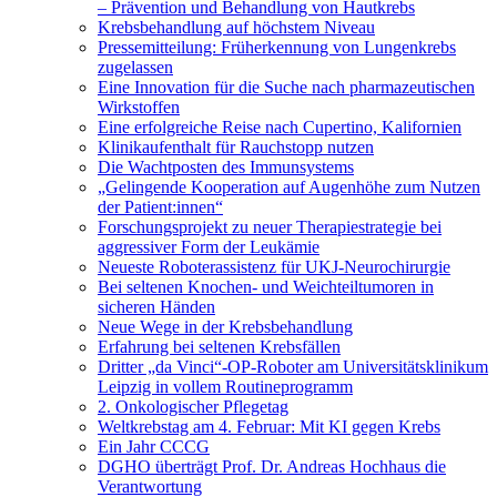
– Prävention und Behandlung von Hautkrebs
Krebsbehandlung auf höchstem Niveau
Pressemitteilung: Früherkennung von Lungenkrebs
zugelassen
Eine Innovation für die Suche nach pharmazeutischen
Wirkstoffen
Eine erfolgreiche Reise nach Cupertino, Kalifornien
Klinikaufenthalt für Rauchstopp nutzen
Die Wachtposten des Immunsystems
„Gelingende Kooperation auf Augenhöhe zum Nutzen
der Patient:innen“
Forschungsprojekt zu neuer Therapiestrategie bei
aggressiver Form der Leukämie
Neueste Roboterassistenz für UKJ-Neurochirurgie
Bei seltenen Knochen- und Weichteiltumoren in
sicheren Händen
Neue Wege in der Krebsbehandlung
Erfahrung bei seltenen Krebsfällen
Dritter „da Vinci“-OP-Roboter am Universitätsklinikum
Leipzig in vollem Routineprogramm
2. Onkologischer Pflegetag
Weltkrebstag am 4. Februar: Mit KI gegen Krebs
Ein Jahr CCCG
DGHO überträgt Prof. Dr. Andreas Hochhaus die
Verantwortung