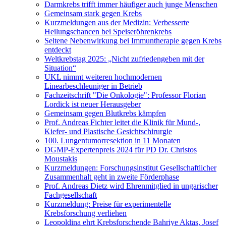
Darmkrebs trifft immer häufiger auch junge Menschen
Gemeinsam stark gegen Krebs
Kurzmeldungen aus der Medizin: Verbesserte
Heilungschancen bei Speiseröhrenkrebs
Seltene Nebenwirkung bei Immuntherapie gegen Krebs
entdeckt
Weltkrebstag 2025: „Nicht zufriedengeben mit der
Situation“
UKL nimmt weiteren hochmodernen
Linearbeschleuniger in Betrieb
Fachzeitschrift "Die Onkologie": Professor Florian
Lordick ist neuer Herausgeber
Gemeinsam gegen Blutkrebs kämpfen
Prof. Andreas Fichter leitet die Klinik für Mund-,
Kiefer- und Plastische Gesichtschirurgie
100. Lungentumorresektion in 11 Monaten
DGMP-Expertenpreis 2024 für PD Dr. Christos
Moustakis
Kurzmeldungen: Forschungsinstitut Gesellschaftlicher
Zusammenhalt geht in zweite Förderphase
Prof. Andreas Dietz wird Ehrenmitglied in ungarischer
Fachgesellschaft
Kurzmeldung: Preise für experimentelle
Krebsforschung verliehen
Leopoldina ehrt Krebsforschende Bahriye Aktas, Josef