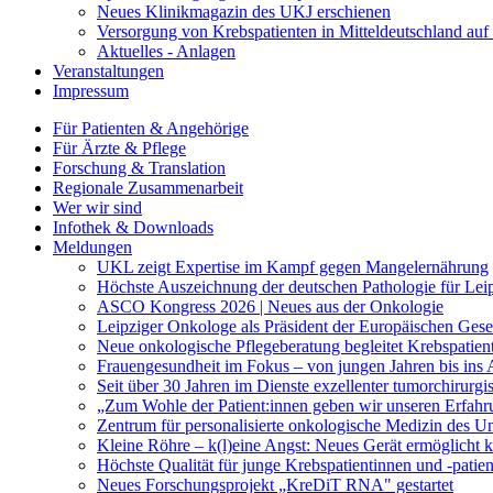
Neues Klinikmagazin des UKJ erschienen
Versorgung von Krebspatienten in Mitteldeutschland au
Aktuelles - Anlagen
Veranstaltungen
Impressum
Für Patienten & Angehörige
Für Ärzte & Pflege
Forschung & Translation
Regionale Zusammenarbeit
Wer wir sind
Infothek & Downloads
Meldungen
UKL zeigt Expertise im Kampf gegen Mangelernährung
Höchste Auszeichnung der deutschen Pathologie für Leip
ASCO Kongress 2026 | Neues aus der Onkologie
Leipziger Onkologe als Präsident der Europäischen Gese
Neue onkologische Pflegeberatung begleitet Krebspatien
Frauengesundheit im Fokus – von jungen Jahren bis ins A
Seit über 30 Jahren im Dienste exzellenter tumorchirurg
„Zum Wohle der Patient:innen geben wir unseren Erfahr
Zentrum für personalisierte onkologische Medizin des Univ
Kleine Röhre – k(l)eine Angst: Neues Gerät ermöglicht
Höchste Qualität für junge Krebspatientinnen und -patie
Neues Forschungsprojekt „KreDiT RNA" gestartet