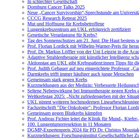
In schlechter Gesellschaft
Dornburg Cancer Talks 2025
Neue „Cancer Survivorship“-Sprechstunde am Universitä
CCCG Research Retreat 2025
Mut und Hoffnung für Krebsbetroffene
Lungenkrebszentrum am UKL erfolgreich zertifiziert
Genetische Veranlagung für Krebs?
Tag des Sonnenschutzes am 21. Juni: Die Haut bestens s
Prof. Florian Lordick mit Wilhelm-Warner-Preis für her
Prof. Dr. Markus Löffler von der Uni Leipzig in die 
Adaptive Strahlentherapie mit künstlicher Intelligenz 
Aktionstag am UKL gibt Krebspatient:innen Tipps für di
Prof. Judith Gebauer auf neu eingerichtete Professur „C
Darmkrebs trifft immer häufiger auch junge Menschen
Gemeinsam stark gegen Krebs
Kurzmeldungen aus der Medizin: Verbesserte Heilungsch
Seltene Nebenwirkung bei Immuntherapie gegen Krebs e
Weltkrebstag 2025: „Nicht zufriedengeben mit der Situat
UKL nimmt weiteren hochmodernen Linearbeschleuniger
Fachzeitschrift "Die Onkologie": Professor Florian Lord
Gemeinsam gegen Blutkrebs kämpfen
Prof. Andreas Fichter leitet die Klinik für Mund-, Kiefer
100. Lungentumorresektion in 11 Monaten
DGMP-Expertenpreis 2024 für PD Dr. Christos Moustak
Kurzmeldungen: Forschungsinstitut Gesellschaftlicher Z