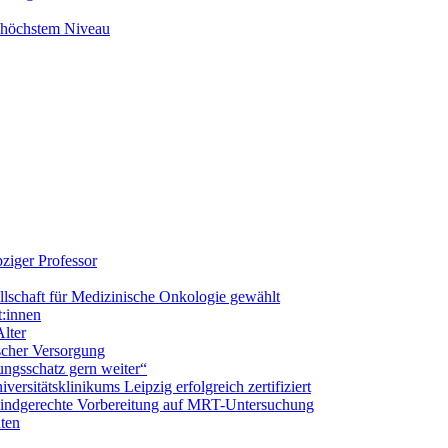
f höchstem Niveau
ziger Professor
llschaft für Medizinische Onkologie gewählt
t:innen
lter
ischer Versorgung
ungsschatz gern weiter“
ersitätsklinikums Leipzig erfolgreich zertifiziert
 kindgerechte Vorbereitung auf MRT-Untersuchung
nten