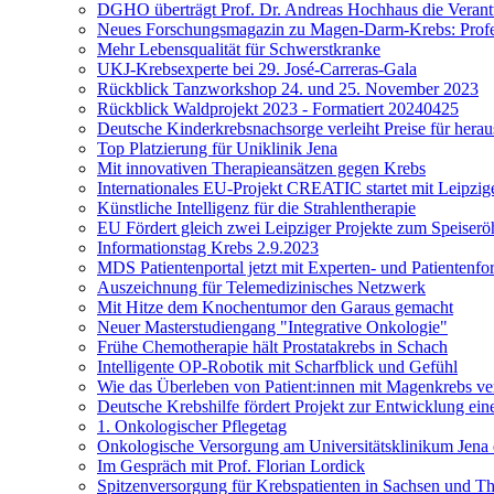
DGHO überträgt Prof. Dr. Andreas Hochhaus die Veran
Neues Forschungsmagazin zu Magen-Darm-Krebs: Profes
Mehr Lebensqualität für Schwerstkranke
UKJ-Krebsexperte bei 29. José-Carreras-Gala
Rückblick Tanzworkshop 24. und 25. November 2023
Rückblick Waldprojekt 2023 - Formatiert 20240425
Deutsche Kinderkrebsnachsorge verleiht Preise für her
Top Platzierung für Uniklinik Jena
Mit innovativen Therapieansätzen gegen Krebs
Internationales EU-Projekt CREATIC startet mit Leipzige
Künstliche Intelligenz für die Strahlentherapie
EU Fördert gleich zwei Leipziger Projekte zum Speiserö
Informationstag Krebs 2.9.2023
MDS Patientenportal jetzt mit Experten- und Patientenf
Auszeichnung für Telemedizinisches Netzwerk
Mit Hitze dem Knochentumor den Garaus gemacht
Neuer Masterstudiengang "Integrative Onkologie"
Frühe Chemotherapie hält Prostatakrebs in Schach
Intelligente OP-Robotik mit Scharfblick und Gefühl
Wie das Überleben von Patient:innen mit Magenkrebs ve
Deutsche Krebshilfe fördert Projekt zur Entwicklung ei
1. Onkologischer Pflegetag
Onkologische Versorgung am Universitätsklinikum Jena 
Im Gespräch mit Prof. Florian Lordick
Spitzenversorgung für Krebspatienten in Sachsen und T