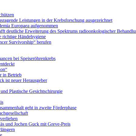
chützen
ausragende Leistungen in der Krebsforschung ausgezeichnet
Academia Europaea aufgenommen
schafft deutliche Erweiterung des Spektrums radioonkologischer Behan
e richtige Händehygiene
ancer Survivorship“ berufen
ancen bei Speiseröhrenkrebs
ntdeckt
ion“
 in Betrieb
ick ist neuer Herausgeber
- und Plastische Gesichtschirurgie
is
usammenhalt geht in zweite Förderphase
achgesellschaft
verliehen
Käs und Jochen Guck mit Greve-Preis
rlängern
ie