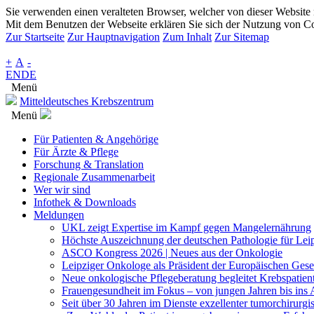
Sie verwenden einen veralteten Browser, welcher von dieser Website n
Mit dem Benutzen der Webseite erklären Sie sich der Nutzung von Co
Zur Startseite
Zur Hauptnavigation
Zum Inhalt
Zur Sitemap
+
A
-
EN
DE
Menü
Mitteldeutsches Krebszentrum
Menü
Für Patienten & Angehörige
Für Ärzte & Pflege
Forschung & Translation
Regionale Zusammenarbeit
Wer wir sind
Infothek & Downloads
Meldungen
UKL zeigt Expertise im Kampf gegen Mangelernährung
Höchste Auszeichnung der deutschen Pathologie für Leip
ASCO Kongress 2026 | Neues aus der Onkologie
Leipziger Onkologe als Präsident der Europäischen Gese
Neue onkologische Pflegeberatung begleitet Krebspatien
Frauengesundheit im Fokus – von jungen Jahren bis ins A
Seit über 30 Jahren im Dienste exzellenter tumorchirurg