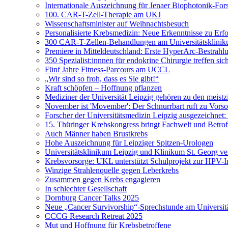
Internationale Auszeichnung für Jenaer Biophotonik-For
100. CAR-T-Zell-Therapie am UKJ
Wissenschaftsminister auf Weihnachtsbesuch
Personalisierte Krebsmedizin: Neue Erkenntnisse zu Erf
300 CAR-T-Zellen-Behandlungen am Universitätsklinik
Premiere in Mitteldeutschland: Erste HyperArc-Bestrah
350 Spezialist:innnen für endokrine Chirurgie treffen sic
Fünf Jahre Fitness-Parcours am UCCL
„Wir sind so froh, dass es Sie gibt!“
Kraft schöpfen – Hoffnung pflanzen
Mediziner der Universität Leipzig gehören zu den meistzi
November ist 'Movember': Der Schnurrbart ruft zu Vorso
Forscher der Universitätsmedizin Leipzig ausgezeichnet
15. Thüringer Krebskongress bringt Fachwelt und Betr
Auch Männer haben Brustkrebs
Hohe Auszeichnung für Leipziger Spitzen-Urologen
Universitätsklinikum Leipzig und Klinikum St. Georg ve
Krebsvorsorge: UKL unterstützt Schulprojekt zur HPV-
Winzige Strahlenquelle gegen Leberkrebs
Zusammen gegen Krebs engagieren
In schlechter Gesellschaft
Dornburg Cancer Talks 2025
Neue „Cancer Survivorship“-Sprechstunde am Universitä
CCCG Research Retreat 2025
Mut und Hoffnung für Krebsbetroffene