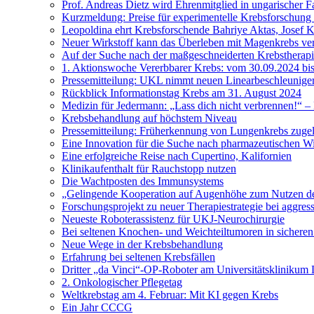
Prof. Andreas Dietz wird Ehrenmitglied in ungarischer F
Kurzmeldung: Preise für experimentelle Krebsforschung 
Leopoldina ehrt Krebsforschende Bahriye Aktas, Josef 
Neuer Wirkstoff kann das Überleben mit Magenkrebs ve
Auf der Suche nach der maßgeschneiderten Krebstherap
1. Aktionswoche Vererbbarer Krebs: vom 30.09.2024 bi
Pressemitteilung: UKL nimmt neuen Linearbeschleuniger
Rückblick Informationstag Krebs am 31. August 2024
Medizin für Jedermann: „Lass dich nicht verbrennen!“ 
Krebsbehandlung auf höchstem Niveau
Pressemitteilung: Früherkennung von Lungenkrebs zuge
Eine Innovation für die Suche nach pharmazeutischen Wi
Eine erfolgreiche Reise nach Cupertino, Kalifornien
Klinikaufenthalt für Rauchstopp nutzen
Die Wachtposten des Immunsystems
„Gelingende Kooperation auf Augenhöhe zum Nutzen der
Forschungsprojekt zu neuer Therapiestrategie bei aggre
Neueste Roboterassistenz für UKJ-Neurochirurgie
Bei seltenen Knochen- und Weichteiltumoren in sichere
Neue Wege in der Krebsbehandlung
Erfahrung bei seltenen Krebsfällen
Dritter „da Vinci“-OP-Roboter am Universitätsklinikum
2. Onkologischer Pflegetag
Weltkrebstag am 4. Februar: Mit KI gegen Krebs
Ein Jahr CCCG