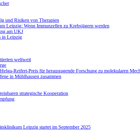
scher
olg und Risiken von Therapien
um Leipzig: Wenn Immunzellen zu Krebsjägern werden
lung am UKJ
h in Leipzig
tierten weltweit
rge
: Helga-Reifert-Preis für herausragende Forschung zu molekularen Me
offene in Mühlhausen zusammen
reinbaren strategische Kooperation
Impfung
tsklinikum Leipzig startet im September 2025