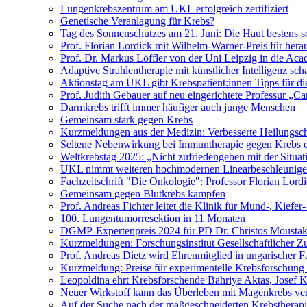
Lungenkrebszentrum am UKL erfolgreich zertifiziert
Genetische Veranlagung für Krebs?
Tag des Sonnenschutzes am 21. Juni: Die Haut bestens s
Prof. Florian Lordick mit Wilhelm-Warner-Preis für her
Prof. Dr. Markus Löffler von der Uni Leipzig in die 
Adaptive Strahlentherapie mit künstlicher Intelligenz 
Aktionstag am UKL gibt Krebspatient:innen Tipps für di
Prof. Judith Gebauer auf neu eingerichtete Professur „C
Darmkrebs trifft immer häufiger auch junge Menschen
Gemeinsam stark gegen Krebs
Kurzmeldungen aus der Medizin: Verbesserte Heilungsch
Seltene Nebenwirkung bei Immuntherapie gegen Krebs e
Weltkrebstag 2025: „Nicht zufriedengeben mit der Situat
UKL nimmt weiteren hochmodernen Linearbeschleuniger
Fachzeitschrift "Die Onkologie": Professor Florian Lord
Gemeinsam gegen Blutkrebs kämpfen
Prof. Andreas Fichter leitet die Klinik für Mund-, Kiefer
100. Lungentumorresektion in 11 Monaten
DGMP-Expertenpreis 2024 für PD Dr. Christos Moustak
Kurzmeldungen: Forschungsinstitut Gesellschaftlicher Z
Prof. Andreas Dietz wird Ehrenmitglied in ungarischer F
Kurzmeldung: Preise für experimentelle Krebsforschung 
Leopoldina ehrt Krebsforschende Bahriye Aktas, Josef 
Neuer Wirkstoff kann das Überleben mit Magenkrebs ve
Auf der Suche nach der maßgeschneiderten Krebstherap