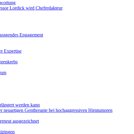
twortung
sor Lordick wird Chefredakteur
ausragendes Engagement
r Expertise
hrenkrebs
orum
rlängert werden kann
ner neuartigen Gentherapie bei hochaggressiven Hirntumoren
erneut ausgezeichnet
hüringen