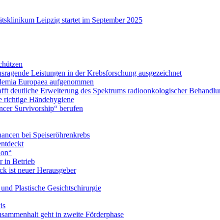
tsklinikum Leipzig startet im September 2025
chützen
ausragende Leistungen in der Krebsforschung ausgezeichnet
Academia Europaea aufgenommen
schafft deutliche Erweiterung des Spektrums radioonkologischer Behan
e richtige Händehygiene
ancer Survivorship“ berufen
ancen bei Speiseröhrenkrebs
ntdeckt
ion“
 in Betrieb
ick ist neuer Herausgeber
- und Plastische Gesichtschirurgie
is
usammenhalt geht in zweite Förderphase