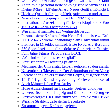
„Zum Wohle der Patient:innen geben wir unseren Erfahr
Zentrum für personalisierte onkologische Medizin des Univ
Kleine Röhre – k(l)eine Angst: Neues Gerät ermöglicht
Höchste Qualität für junge Krebspatientinnen und -patie
Neues Forschungsprojekt „KreDiT RNA" gestartet
Internationale Auszeichnung für Jenaer Biophotonik-For
100. CAR-T-Zell-Therapie am UKJ
Wissenschaftsminister auf Weihnachtsbesuch
Personalisierte Krebsmedizin: Neue Erkenntnisse zu Erf
300 CAR-T-Zellen-Behandlungen am Universitätsklinik
Premiere in Mitteldeutschland: Erste HyperArc-Bestrah
350 Spezialist:innnen für endokrine Chirurgie treffen sic
Fünf Jahre Fitness-Parcours am UCCL
„Wir sind so froh, dass es Sie gibt!“
Kraft schöpfen – Hoffnung pflanzen
Mediziner der Universität Leipzig gehören zu den meistzi
November ist 'Movember': Der Schnurrbart ruft zu Vorso
Forscher der Universitätsmedizin Leipzig ausgezeichnet
15. Thüringer Krebskongress bringt Fachwelt und Betr
Auch Männer haben Brustkrebs
Hohe Auszeichnung für Leipziger Spitzen-Urologen
Universitätsklinikum Leipzig und Klinikum St. Georg ve
Krebsvorsorge: UKL unterstützt Schulprojekt zur HPV-
Winzige Strahlenquelle gegen Leberkrebs
Zusammen gegen Krebs engagieren