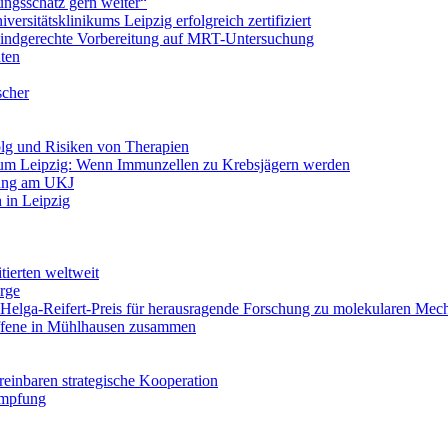
ungsschatz gern weiter“
ersitätsklinikums Leipzig erfolgreich zertifiziert
 kindgerechte Vorbereitung auf MRT-Untersuchung
nten
scher
olg und Risiken von Therapien
um Leipzig: Wenn Immunzellen zu Krebsjägern werden
lung am UKJ
h in Leipzig
tierten weltweit
rge
: Helga-Reifert-Preis für herausragende Forschung zu molekularen Me
offene in Mühlhausen zusammen
reinbaren strategische Kooperation
Impfung