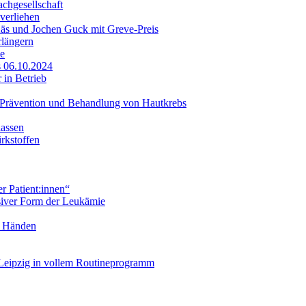
achgesellschaft
verliehen
Käs und Jochen Guck mit Greve-Preis
rlängern
ie
s 06.10.2024
 in Betrieb
– Prävention und Behandlung von Hautkrebs
lassen
rkstoffen
 Patient:innen“
ssiver Form der Leukämie
n Händen
 Leipzig in vollem Routineprogramm