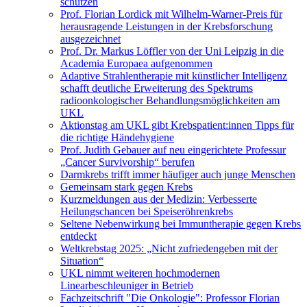
schützen
Prof. Florian Lordick mit Wilhelm-Warner-Preis für
herausragende Leistungen in der Krebsforschung
ausgezeichnet
Prof. Dr. Markus Löffler von der Uni Leipzig in die
Academia Europaea aufgenommen
Adaptive Strahlentherapie mit künstlicher Intelligenz
schafft deutliche Erweiterung des Spektrums
radioonkologischer Behandlungsmöglichkeiten am
UKL
Aktionstag am UKL gibt Krebspatient:innen Tipps für
die richtige Händehygiene
Prof. Judith Gebauer auf neu eingerichtete Professur
„Cancer Survivorship“ berufen
Darmkrebs trifft immer häufiger auch junge Menschen
Gemeinsam stark gegen Krebs
Kurzmeldungen aus der Medizin: Verbesserte
Heilungschancen bei Speiseröhrenkrebs
Seltene Nebenwirkung bei Immuntherapie gegen Krebs
entdeckt
Weltkrebstag 2025: „Nicht zufriedengeben mit der
Situation“
UKL nimmt weiteren hochmodernen
Linearbeschleuniger in Betrieb
Fachzeitschrift "Die Onkologie": Professor Florian