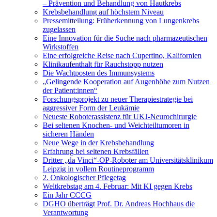
– Prävention und Behandlung von Hautkrebs
Krebsbehandlung auf höchstem Niveau
Pressemitteilung: Früherkennung von Lungenkrebs
zugelassen
Eine Innovation für die Suche nach pharmazeutischen
Wirkstoffen
Eine erfolgreiche Reise nach Cupertino, Kalifornien
Klinikaufenthalt für Rauchstopp nutzen
Die Wachtposten des Immunsystems
„Gelingende Kooperation auf Augenhöhe zum Nutzen
der Patient:innen“
Forschungsprojekt zu neuer Therapiestrategie bei
aggressiver Form der Leukämie
Neueste Roboterassistenz für UKJ-Neurochirurgie
Bei seltenen Knochen- und Weichteiltumoren in
sicheren Händen
Neue Wege in der Krebsbehandlung
Erfahrung bei seltenen Krebsfällen
Dritter „da Vinci“-OP-Roboter am Universitätsklinikum
Leipzig in vollem Routineprogramm
2. Onkologischer Pflegetag
Weltkrebstag am 4. Februar: Mit KI gegen Krebs
Ein Jahr CCCG
DGHO überträgt Prof. Dr. Andreas Hochhaus die
Verantwortung