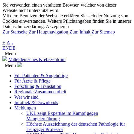
Sie verwenden einen veralteten Browser, welcher von dieser
Website nicht unterstützt wird.
Mit dem Benutzen der Webseite erklären Sie sich der Nutzung von
Cookies einverstanden. Weitere Pflichtangaben finden Sie in unserer
Datenschutzerklärung.
Akzeptieren
Zur Startseite
Zur Hauptnavigation
Zum Inhalt
Zur Sitemap
+
A
-
EN
DE
Menü
Mitteldeutsches Krebszentrum
Menü
Für Patienten & Angehörige
Für Ärzte & Pflege
Forschung & Translation
Regionale Zusammenarbeit
Wer wir sind
Infothek & Downloads
Meldungen
UKL zeigt Expertise im Kampf gegen
Mangelernährung
Höchste Auszeichnung der deutschen Pathologie für
Leipziger Professor