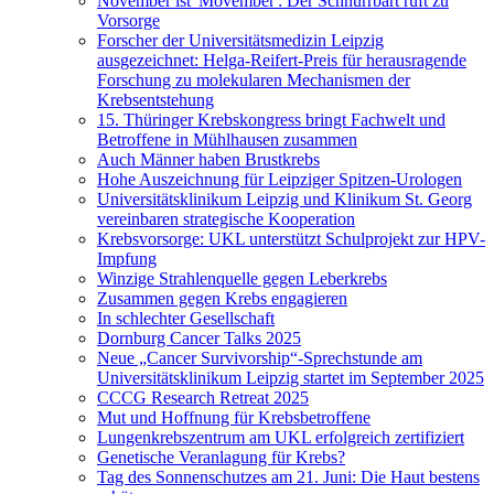
November ist 'Movember': Der Schnurrbart ruft zu
Vorsorge
Forscher der Universitätsmedizin Leipzig
ausgezeichnet: Helga-Reifert-Preis für herausragende
Forschung zu molekularen Mechanismen der
Krebsentstehung
15. Thüringer Krebskongress bringt Fachwelt und
Betroffene in Mühlhausen zusammen
Auch Männer haben Brustkrebs
Hohe Auszeichnung für Leipziger Spitzen-Urologen
Universitätsklinikum Leipzig und Klinikum St. Georg
vereinbaren strategische Kooperation
Krebsvorsorge: UKL unterstützt Schulprojekt zur HPV-
Impfung
Winzige Strahlenquelle gegen Leberkrebs
Zusammen gegen Krebs engagieren
In schlechter Gesellschaft
Dornburg Cancer Talks 2025
Neue „Cancer Survivorship“-Sprechstunde am
Universitätsklinikum Leipzig startet im September 2025
CCCG Research Retreat 2025
Mut und Hoffnung für Krebsbetroffene
Lungenkrebszentrum am UKL erfolgreich zertifiziert
Genetische Veranlagung für Krebs?
Tag des Sonnenschutzes am 21. Juni: Die Haut bestens