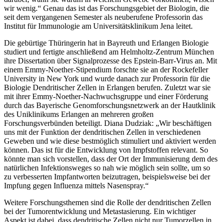
wir wenig.“ Genau das ist das Forschungsgebiet der Biologin, die
seit dem vergangenen Semester als neuberufene Professorin das
Institut für Immunologie am Universitätsklinikum Jena leitet.
Die gebürtige Thüringerin hat in Bayreuth und Erlangen Biologie
studiert und fertigte anschließend am Helmholtz-Zentrum München
ihre Dissertation über Signalprozesse des Epstein-Barr-Virus an. Mit
einem Emmy-Noether-Stipendium forschte sie an der Rockefeller
University in New York und wurde danach zur Professorin für die
Biologie Dendritischer Zellen in Erlangen berufen. Zuletzt war sie
mit ihrer Emmy-Noether-Nachwuchsgruppe und einer Förderung
durch das Bayerische Genomforschungsnetzwerk an der Hautklinik
des Uniklinikums Erlangen an mehreren großen
Forschungsverbünden beteiligt. Diana Dudziak: „Wir beschäftigen
uns mit der Funktion der dendritischen Zellen in verschiedenen
Geweben und wie diese bestmöglich stimuliert und aktiviert werden
können. Das ist für die Entwicklung von Impfstoffen relevant. So
könnte man sich vorstellen, dass der Ort der Immunisierung dem des
natürlichen Infektionsweges so nah wie möglich sein sollte, um so
zu verbesserten Impfantworten beizutragen, beispielsweise bei der
Impfung gegen Influenza mittels Nasenspray.“
Weitere Forschungsthemen sind die Rolle der dendritischen Zellen
bei der Tumorentwicklung und Metastasierung. Ein wichtiger
Aspekt ist dabei, dass dendritische Zellen nicht nur Tumorzellen in