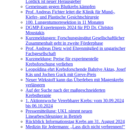
Lordick ist neuer Herausgeber
Gemeinsam gegen Blutkrebs kämpfen
Prof. Andreas Fichter leitet die Klinik für Mund-,
Kiefer- und Plastische Gesichtschirurgie
100. Lungentumorresektion in 11 Monaten
DGMP-Expertenpreis 2024 für PD Dr. Christos
Moustakis
Kurzmeldungen: Forschungsinstitut Gesellschaftlicher
Zusammenhalt geht in zweite Förderphase
Prof. Andreas Dietz wird Ehrenmitglied in ungarischer
Fachgesellschaft
Kurzmeldung: Preise für experimentelle
Krebsforschung verliehen
Leopoldina ehrt Krebsforschende Bahriye Aktas, Josef
Käs und Jochen Guck mit Greve-Preis
Neuer Wirkstoff kann das Überleben mit Magenkrebs
verlängern
Auf der Suche nach der maßgeschneiderten
Krebstherapie
1. Aktionswoche Vererbbarer Krebs: vom 30.09.2024
bis 06.10.2024
Pressemitteilung: UKL nimmt neuen
Linearbeschleuniger in Betrieb
Rückblick Informationstag Krebs am 31. August 2024
Medizin für Jedermann: „Lass dich nicht verbrennen!“