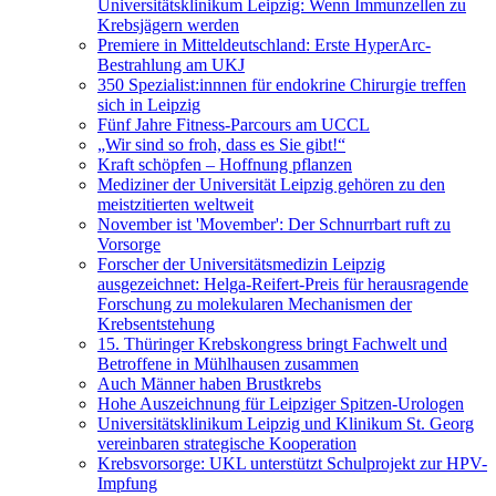
Universitätsklinikum Leipzig: Wenn Immunzellen zu
Krebsjägern werden
Premiere in Mitteldeutschland: Erste HyperArc-
Bestrahlung am UKJ
350 Spezialist:innnen für endokrine Chirurgie treffen
sich in Leipzig
Fünf Jahre Fitness-Parcours am UCCL
„Wir sind so froh, dass es Sie gibt!“
Kraft schöpfen – Hoffnung pflanzen
Mediziner der Universität Leipzig gehören zu den
meistzitierten weltweit
November ist 'Movember': Der Schnurrbart ruft zu
Vorsorge
Forscher der Universitätsmedizin Leipzig
ausgezeichnet: Helga-Reifert-Preis für herausragende
Forschung zu molekularen Mechanismen der
Krebsentstehung
15. Thüringer Krebskongress bringt Fachwelt und
Betroffene in Mühlhausen zusammen
Auch Männer haben Brustkrebs
Hohe Auszeichnung für Leipziger Spitzen-Urologen
Universitätsklinikum Leipzig und Klinikum St. Georg
vereinbaren strategische Kooperation
Krebsvorsorge: UKL unterstützt Schulprojekt zur HPV-
Impfung