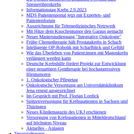
Speiseröhrenkrebs
Informationstag Krebs 2.9.2023
MDS Patientenportal jetzt mit Experten- und
Patientenforum
Auszeichnung für Telemedizinisches Netzwerk
Mit Hitze dem Knochentumor den Garaus gemacht
Neuer Masterstudiengang "Integrative Onkologie"
Frühe Chemotherapie hält Prostatakrebs in Schach
Intelligente OP-Robotik mit Scharfblick und Gefühl
Wie das Überleben von Patient:innen mit Magenkrebs
verlängert werden kann
Deutsche Krebshilfe fördert Projekt zur Entwicklung
einer neuartigen Gentherapie bei hochaggressiven
Hirntumoren
1. Onkologischer Pflegetag
Onkologische Versorgung am Universitätsklinikum
Jena erneut ausgezeichnet
Im Gespräch mit Prof. Florian Lordick
Spitzenversorgung für Krebspatienten in Sachsen und
Thüringen
Neues Klinikmagazin des UKJ erschienen
Versorgung von Krebspatienten in Mitteldeutschland
auf höchstem Niveau
Aktuelles - Anlagen
Veranstaltungen