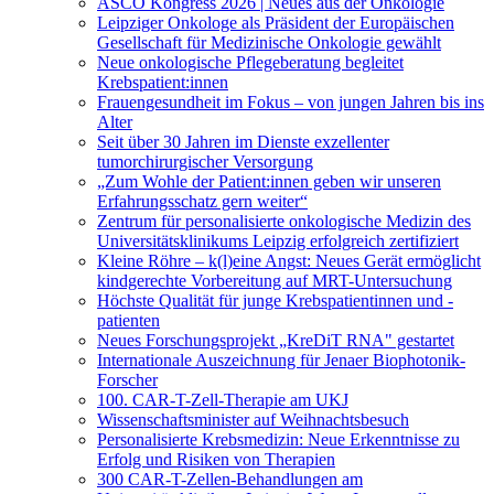
ASCO Kongress 2026 | Neues aus der Onkologie
Leipziger Onkologe als Präsident der Europäischen
Gesellschaft für Medizinische Onkologie gewählt
Neue onkologische Pflegeberatung begleitet
Krebspatient:innen
Frauengesundheit im Fokus – von jungen Jahren bis ins
Alter
Seit über 30 Jahren im Dienste exzellenter
tumorchirurgischer Versorgung
„Zum Wohle der Patient:innen geben wir unseren
Erfahrungsschatz gern weiter“
Zentrum für personalisierte onkologische Medizin des
Universitätsklinikums Leipzig erfolgreich zertifiziert
Kleine Röhre – k(l)eine Angst: Neues Gerät ermöglicht
kindgerechte Vorbereitung auf MRT-Untersuchung
Höchste Qualität für junge Krebspatientinnen und -
patienten
Neues Forschungsprojekt „KreDiT RNA" gestartet
Internationale Auszeichnung für Jenaer Biophotonik-
Forscher
100. CAR-T-Zell-Therapie am UKJ
Wissenschaftsminister auf Weihnachtsbesuch
Personalisierte Krebsmedizin: Neue Erkenntnisse zu
Erfolg und Risiken von Therapien
300 CAR-T-Zellen-Behandlungen am