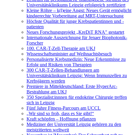
Universitätsklinikums Leipzig erfolgreich zertifiziert
Kleine Röhre – k(l)eine Angst: Neues Gerät ermöglicht
kindgerechte Vorbereitung auf MRT-Untersuchung
Höchste Qualität für junge Krebspatientinnen und -
patienten
Neues Forschungsprojekt „KreDiT RNA" gestartet
Internationale Auszeichnung für Jenaer Biophotonik-
Forscher
100. CAR-T-Zell-Therapie am UKJ
Wissenschaftsminister auf Weihnachtsbesuch
Personalisierte Krebsmedizin: Neue Erkenntnisse zu
Erfolg und Risiken von Therapien
300 CAR-T-Zellen-Behandlungen am
Universitätsklinikum Leipzig: Wenn Immunzellen zu
Krebsjägern werden
Premiere in Mitteldeutschland: Erste HyperArc-
Bestrahlung am UKJ
350 Spezialist:innnen für endokrine Chirurgie treffen
sich in Leipzig
Fünf Jahre Fitness-Parcours am UCCL
„Wir sind so froh, dass es Sie gibt!“
Kraft schöpfen – Hoffnung pflanzen
Mediziner der Universität Leipzig gehören zu den
meistzitierten weltweit