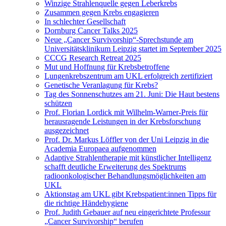
Winzige Strahlenquelle gegen Leberkrebs
Zusammen gegen Krebs engagieren
In schlechter Gesellschaft
Dornburg Cancer Talks 2025
Neue „Cancer Survivorship“-Sprechstunde am
Universitätsklinikum Leipzig startet im September 2025
CCCG Research Retreat 2025
Mut und Hoffnung für Krebsbetroffene
Lungenkrebszentrum am UKL erfolgreich zertifiziert
Genetische Veranlagung für Krebs?
Tag des Sonnenschutzes am 21. Juni: Die Haut bestens
schützen
Prof. Florian Lordick mit Wilhelm-Warner-Preis für
herausragende Leistungen in der Krebsforschung
ausgezeichnet
Prof. Dr. Markus Löffler von der Uni Leipzig in die
Academia Europaea aufgenommen
Adaptive Strahlentherapie mit künstlicher Intelligenz
schafft deutliche Erweiterung des Spektrums
radioonkologischer Behandlungsmöglichkeiten am
UKL
Aktionstag am UKL gibt Krebspatient:innen Tipps für
die richtige Händehygiene
Prof. Judith Gebauer auf neu eingerichtete Professur
„Cancer Survivorship“ berufen