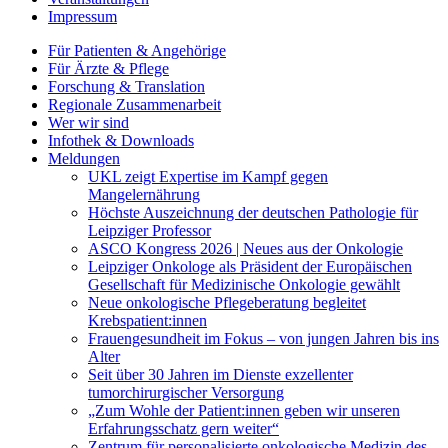
Impressum
Für Patienten & Angehörige
Für Ärzte & Pflege
Forschung & Translation
Regionale Zusammenarbeit
Wer wir sind
Infothek & Downloads
Meldungen
UKL zeigt Expertise im Kampf gegen
Mangelernährung
Höchste Auszeichnung der deutschen Pathologie für
Leipziger Professor
ASCO Kongress 2026 | Neues aus der Onkologie
Leipziger Onkologe als Präsident der Europäischen
Gesellschaft für Medizinische Onkologie gewählt
Neue onkologische Pflegeberatung begleitet
Krebspatient:innen
Frauengesundheit im Fokus – von jungen Jahren bis ins
Alter
Seit über 30 Jahren im Dienste exzellenter
tumorchirurgischer Versorgung
„Zum Wohle der Patient:innen geben wir unseren
Erfahrungsschatz gern weiter“
Zentrum für personalisierte onkologische Medizin des