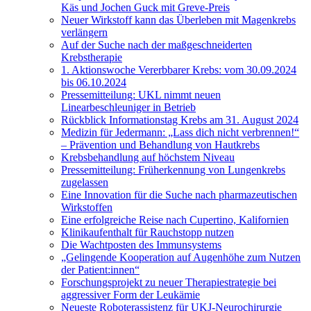
Käs und Jochen Guck mit Greve-Preis
Neuer Wirkstoff kann das Überleben mit Magenkrebs
verlängern
Auf der Suche nach der maßgeschneiderten
Krebstherapie
1. Aktionswoche Vererbbarer Krebs: vom 30.09.2024
bis 06.10.2024
Pressemitteilung: UKL nimmt neuen
Linearbeschleuniger in Betrieb
Rückblick Informationstag Krebs am 31. August 2024
Medizin für Jedermann: „Lass dich nicht verbrennen!“
– Prävention und Behandlung von Hautkrebs
Krebsbehandlung auf höchstem Niveau
Pressemitteilung: Früherkennung von Lungenkrebs
zugelassen
Eine Innovation für die Suche nach pharmazeutischen
Wirkstoffen
Eine erfolgreiche Reise nach Cupertino, Kalifornien
Klinikaufenthalt für Rauchstopp nutzen
Die Wachtposten des Immunsystems
„Gelingende Kooperation auf Augenhöhe zum Nutzen
der Patient:innen“
Forschungsprojekt zu neuer Therapiestrategie bei
aggressiver Form der Leukämie
Neueste Roboterassistenz für UKJ-Neurochirurgie