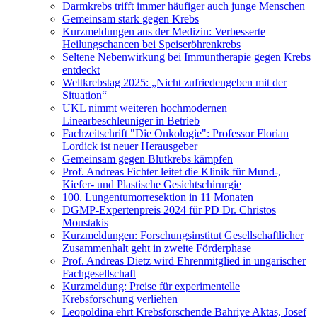
Darmkrebs trifft immer häufiger auch junge Menschen
Gemeinsam stark gegen Krebs
Kurzmeldungen aus der Medizin: Verbesserte
Heilungschancen bei Speiseröhrenkrebs
Seltene Nebenwirkung bei Immuntherapie gegen Krebs
entdeckt
Weltkrebstag 2025: „Nicht zufriedengeben mit der
Situation“
UKL nimmt weiteren hochmodernen
Linearbeschleuniger in Betrieb
Fachzeitschrift "Die Onkologie": Professor Florian
Lordick ist neuer Herausgeber
Gemeinsam gegen Blutkrebs kämpfen
Prof. Andreas Fichter leitet die Klinik für Mund-,
Kiefer- und Plastische Gesichtschirurgie
100. Lungentumorresektion in 11 Monaten
DGMP-Expertenpreis 2024 für PD Dr. Christos
Moustakis
Kurzmeldungen: Forschungsinstitut Gesellschaftlicher
Zusammenhalt geht in zweite Förderphase
Prof. Andreas Dietz wird Ehrenmitglied in ungarischer
Fachgesellschaft
Kurzmeldung: Preise für experimentelle
Krebsforschung verliehen
Leopoldina ehrt Krebsforschende Bahriye Aktas, Josef