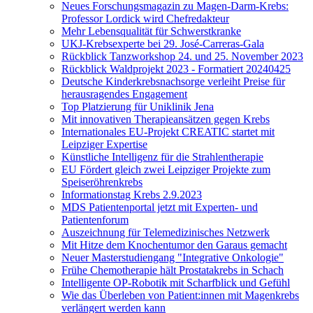
Neues Forschungsmagazin zu Magen-Darm-Krebs:
Professor Lordick wird Chefredakteur
Mehr Lebensqualität für Schwerstkranke
UKJ-Krebsexperte bei 29. José-Carreras-Gala
Rückblick Tanzworkshop 24. und 25. November 2023
Rückblick Waldprojekt 2023 - Formatiert 20240425
Deutsche Kinderkrebsnachsorge verleiht Preise für
herausragendes Engagement
Top Platzierung für Uniklinik Jena
Mit innovativen Therapieansätzen gegen Krebs
Internationales EU-Projekt CREATIC startet mit
Leipziger Expertise
Künstliche Intelligenz für die Strahlentherapie
EU Fördert gleich zwei Leipziger Projekte zum
Speiseröhrenkrebs
Informationstag Krebs 2.9.2023
MDS Patientenportal jetzt mit Experten- und
Patientenforum
Auszeichnung für Telemedizinisches Netzwerk
Mit Hitze dem Knochentumor den Garaus gemacht
Neuer Masterstudiengang "Integrative Onkologie"
Frühe Chemotherapie hält Prostatakrebs in Schach
Intelligente OP-Robotik mit Scharfblick und Gefühl
Wie das Überleben von Patient:innen mit Magenkrebs
verlängert werden kann