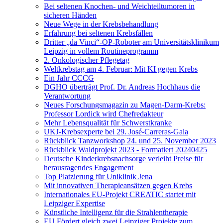
Bei seltenen Knochen- und Weichteiltumoren in
sicheren Händen
Neue Wege in der Krebsbehandlung
Erfahrung bei seltenen Krebsfällen
Dritter „da Vinci“-OP-Roboter am Universitätsklinikum
Leipzig in vollem Routineprogramm
2. Onkologischer Pflegetag
Weltkrebstag am 4. Februar: Mit KI gegen Krebs
Ein Jahr CCCG
DGHO überträgt Prof. Dr. Andreas Hochhaus die
Verantwortung
Neues Forschungsmagazin zu Magen-Darm-Krebs:
Professor Lordick wird Chefredakteur
Mehr Lebensqualität für Schwerstkranke
UKJ-Krebsexperte bei 29. José-Carreras-Gala
Rückblick Tanzworkshop 24. und 25. November 2023
Rückblick Waldprojekt 2023 - Formatiert 20240425
Deutsche Kinderkrebsnachsorge verleiht Preise für
herausragendes Engagement
Top Platzierung für Uniklinik Jena
Mit innovativen Therapieansätzen gegen Krebs
Internationales EU-Projekt CREATIC startet mit
Leipziger Expertise
Künstliche Intelligenz für die Strahlentherapie
EU Fördert gleich zwei Leipziger Projekte zum