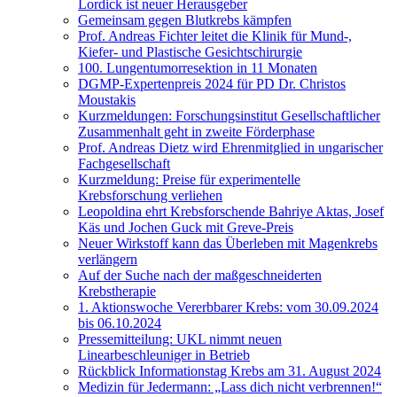
Lordick ist neuer Herausgeber
Gemeinsam gegen Blutkrebs kämpfen
Prof. Andreas Fichter leitet die Klinik für Mund-,
Kiefer- und Plastische Gesichtschirurgie
100. Lungentumorresektion in 11 Monaten
DGMP-Expertenpreis 2024 für PD Dr. Christos
Moustakis
Kurzmeldungen: Forschungsinstitut Gesellschaftlicher
Zusammenhalt geht in zweite Förderphase
Prof. Andreas Dietz wird Ehrenmitglied in ungarischer
Fachgesellschaft
Kurzmeldung: Preise für experimentelle
Krebsforschung verliehen
Leopoldina ehrt Krebsforschende Bahriye Aktas, Josef
Käs und Jochen Guck mit Greve-Preis
Neuer Wirkstoff kann das Überleben mit Magenkrebs
verlängern
Auf der Suche nach der maßgeschneiderten
Krebstherapie
1. Aktionswoche Vererbbarer Krebs: vom 30.09.2024
bis 06.10.2024
Pressemitteilung: UKL nimmt neuen
Linearbeschleuniger in Betrieb
Rückblick Informationstag Krebs am 31. August 2024
Medizin für Jedermann: „Lass dich nicht verbrennen!“