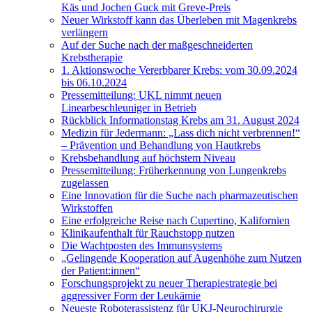
Käs und Jochen Guck mit Greve-Preis
Neuer Wirkstoff kann das Überleben mit Magenkrebs
verlängern
Auf der Suche nach der maßgeschneiderten
Krebstherapie
1. Aktionswoche Vererbbarer Krebs: vom 30.09.2024
bis 06.10.2024
Pressemitteilung: UKL nimmt neuen
Linearbeschleuniger in Betrieb
Rückblick Informationstag Krebs am 31. August 2024
Medizin für Jedermann: „Lass dich nicht verbrennen!“
– Prävention und Behandlung von Hautkrebs
Krebsbehandlung auf höchstem Niveau
Pressemitteilung: Früherkennung von Lungenkrebs
zugelassen
Eine Innovation für die Suche nach pharmazeutischen
Wirkstoffen
Eine erfolgreiche Reise nach Cupertino, Kalifornien
Klinikaufenthalt für Rauchstopp nutzen
Die Wachtposten des Immunsystems
„Gelingende Kooperation auf Augenhöhe zum Nutzen
der Patient:innen“
Forschungsprojekt zu neuer Therapiestrategie bei
aggressiver Form der Leukämie
Neueste Roboterassistenz für UKJ-Neurochirurgie