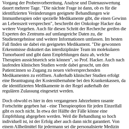
Vorgang der Probenvorbereitung, Analyse und Datenauswertung
dauert mehrere Tage. "Die nächste Frage ist dann, ob es für die
identifizierten Veränderungen geeignete Behandlungen wie
Immuntherapien oder spezielle Medikamente gibt, die einen Gewinn
an Lebenszeit versprechen", beschreibt der Onkologe Hacker das
weitere Vorgehen. Auch für diesen Schritt der Recherche greifen die
Experten des Zentrums auf umfangreiche Daten zu, die
Studienergebnisse und weitere Informationen umfassen. Im besten
Fall finden sie dabei ein geeignetes Medikament. "Die gewonnen
Erkenntnisse diskutiert das interdiziplinäre Team im molekularen
Tumorbaord und gibt dann Empfehlungen dazu ab, welche
Therapien aussichtsreich sein können", so Prof. Hacker. Auch nach
laufenden klinischen Studien werde dabei gesucht, um den
Patient:innen so Zugang zu neuen vielversprechenden
Medikamenten zu eröffnen. Außerhalb klinischer Studien erfolgt
eine Beantragung der Kostenübernahme bei den Krankenkassen, da
die identifizierten Medikamente in der Regel außerhalb der
regulären Zulassung eingesetzt werden.
Doch obwohl es hier in den vergangenen Jahrzehnten rasante
Fortschritte gegeben hat - eine Therapieoption für jeden Einzelfall
gibt es noch nicht. In etwa der Hälfte der Fälle könne eine
Empfehlung abgegeben werden. Weil die Behandlung so hoch
individuell ist, ist der Erfolg aber auch dann nicht garantiert. Von
einem Allheilmittel für jedermann sei die personalisierte Medizin