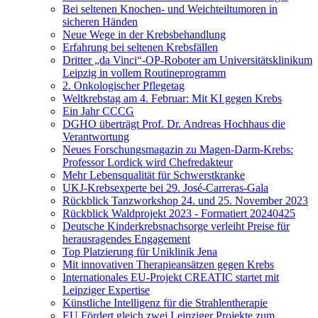
Bei seltenen Knochen- und Weichteiltumoren in
sicheren Händen
Neue Wege in der Krebsbehandlung
Erfahrung bei seltenen Krebsfällen
Dritter „da Vinci“-OP-Roboter am Universitätsklinikum
Leipzig in vollem Routineprogramm
2. Onkologischer Pflegetag
Weltkrebstag am 4. Februar: Mit KI gegen Krebs
Ein Jahr CCCG
DGHO überträgt Prof. Dr. Andreas Hochhaus die
Verantwortung
Neues Forschungsmagazin zu Magen-Darm-Krebs:
Professor Lordick wird Chefredakteur
Mehr Lebensqualität für Schwerstkranke
UKJ-Krebsexperte bei 29. José-Carreras-Gala
Rückblick Tanzworkshop 24. und 25. November 2023
Rückblick Waldprojekt 2023 - Formatiert 20240425
Deutsche Kinderkrebsnachsorge verleiht Preise für
herausragendes Engagement
Top Platzierung für Uniklinik Jena
Mit innovativen Therapieansätzen gegen Krebs
Internationales EU-Projekt CREATIC startet mit
Leipziger Expertise
Künstliche Intelligenz für die Strahlentherapie
EU Fördert gleich zwei Leipziger Projekte zum