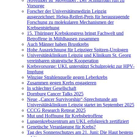
November ist 'Movember': Der Schnurrbart ruft zu
Vorsorge
Forscher der Universitätsmedizin Leipzig
ausgezeichnet: Helga-Reifert-Preis für herausragende
Forschung zu molekularen Mechanismen der
Krebsentstehung
15. Thüringer Krebskongress bringt Fachwelt und
Betroffene in Mühlhausen zusammen
Auch Männer haben Brustkrebs
Hohe Auszeichnung für Leipziger Spitzen-Urologen
Universitätsklinikum Leipzig und Klinikum St. Georg
vereinbaren strategische Kooperation
Krebsvorsorge: UKL unterstützt Schulprojekt zur HPV-
Impfung
Winzige Strahlenquelle gegen Leberkrebs
Zusammen gegen Krebs engagieren
In schlechter Gesellschaft
Dornburg Cancer Talks 2025
Neue „Cancer Survivorship“-Sprechstunde am
Universitätsklinikum Leipzig startet im September 2025
CCCG Research Retreat 2025
Mut und Hoffnung für Krebsbetroffene
Lungenkrebszentrum am UKL erfolgreich zertifiziert
Genetische Veranlagung für Krebs?
Tag des Sonnenschutzes am 21. Juni: Die Haut bestens