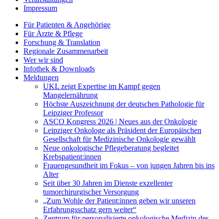
Impressum
Für Patienten & Angehörige
Für Ärzte & Pflege
Forschung & Translation
Regionale Zusammenarbeit
Wer wir sind
Infothek & Downloads
Meldungen
UKL zeigt Expertise im Kampf gegen
Mangelernährung
Höchste Auszeichnung der deutschen Pathologie für
Leipziger Professor
ASCO Kongress 2026 | Neues aus der Onkologie
Leipziger Onkologe als Präsident der Europäischen
Gesellschaft für Medizinische Onkologie gewählt
Neue onkologische Pflegeberatung begleitet
Krebspatient:innen
Frauengesundheit im Fokus – von jungen Jahren bis ins
Alter
Seit über 30 Jahren im Dienste exzellenter
tumorchirurgischer Versorgung
„Zum Wohle der Patient:innen geben wir unseren
Erfahrungsschatz gern weiter“
Zentrum für personalisierte onkologische Medizin des