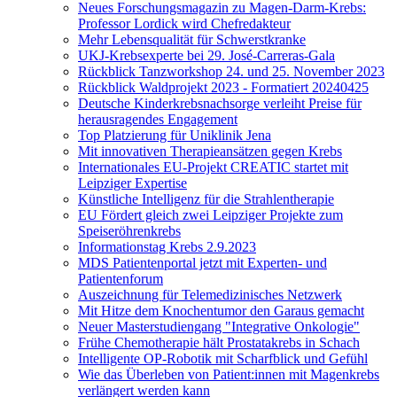
Neues Forschungsmagazin zu Magen-Darm-Krebs:
Professor Lordick wird Chefredakteur
Mehr Lebensqualität für Schwerstkranke
UKJ-Krebsexperte bei 29. José-Carreras-Gala
Rückblick Tanzworkshop 24. und 25. November 2023
Rückblick Waldprojekt 2023 - Formatiert 20240425
Deutsche Kinderkrebsnachsorge verleiht Preise für
herausragendes Engagement
Top Platzierung für Uniklinik Jena
Mit innovativen Therapieansätzen gegen Krebs
Internationales EU-Projekt CREATIC startet mit
Leipziger Expertise
Künstliche Intelligenz für die Strahlentherapie
EU Fördert gleich zwei Leipziger Projekte zum
Speiseröhrenkrebs
Informationstag Krebs 2.9.2023
MDS Patientenportal jetzt mit Experten- und
Patientenforum
Auszeichnung für Telemedizinisches Netzwerk
Mit Hitze dem Knochentumor den Garaus gemacht
Neuer Masterstudiengang "Integrative Onkologie"
Frühe Chemotherapie hält Prostatakrebs in Schach
Intelligente OP-Robotik mit Scharfblick und Gefühl
Wie das Überleben von Patient:innen mit Magenkrebs
verlängert werden kann