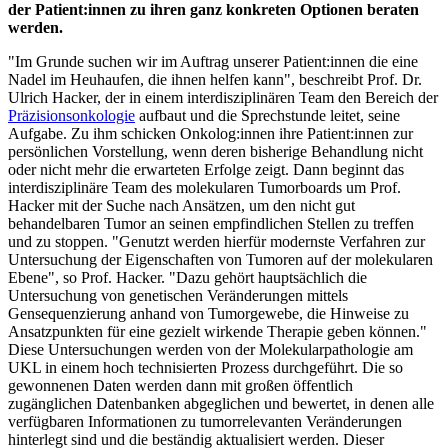
der Patient:innen zu ihren ganz konkreten Optionen beraten
werden.
"Im Grunde suchen wir im Auftrag unserer Patient:innen die eine
Nadel im Heuhaufen, die ihnen helfen kann", beschreibt Prof. Dr.
Ulrich Hacker, der in einem interdisziplinären Team den Bereich der
Präzisionsonkologie
aufbaut und die Sprechstunde leitet, seine
Aufgabe. Zu ihm schicken Onkolog:innen ihre Patient:innen zur
persönlichen Vorstellung, wenn deren bisherige Behandlung nicht
oder nicht mehr die erwarteten Erfolge zeigt. Dann beginnt das
interdisziplinäre Team des molekularen Tumorboards um Prof.
Hacker mit der Suche nach Ansätzen, um den nicht gut
behandelbaren Tumor an seinen empfindlichen Stellen zu treffen
und zu stoppen. "Genutzt werden hierfür modernste Verfahren zur
Untersuchung der Eigenschaften von Tumoren auf der molekularen
Ebene", so Prof. Hacker. "Dazu gehört hauptsächlich die
Untersuchung von genetischen Veränderungen mittels
Gensequenzierung anhand von Tumorgewebe, die Hinweise zu
Ansatzpunkten für eine gezielt wirkende Therapie geben können."
Diese Untersuchungen werden von der Molekularpathologie am
UKL in einem hoch technisierten Prozess durchgeführt. Die so
gewonnenen Daten werden dann mit großen öffentlich
zugänglichen Datenbanken abgeglichen und bewertet, in denen alle
verfügbaren Informationen zu tumorrelevanten Veränderungen
hinterlegt sind und die beständig aktualisiert werden. Dieser