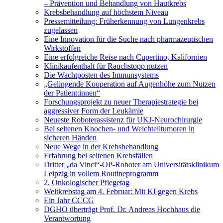
– Prävention und Behandlung von Hautkrebs
Krebsbehandlung auf höchstem Niveau
Pressemitteilung: Früherkennung von Lungenkrebs
zugelassen
Eine Innovation für die Suche nach pharmazeutischen
Wirkstoffen
Eine erfolgreiche Reise nach Cupertino, Kalifornien
Klinikaufenthalt für Rauchstopp nutzen
Die Wachtposten des Immunsystems
„Gelingende Kooperation auf Augenhöhe zum Nutzen
der Patient:innen“
Forschungsprojekt zu neuer Therapiestrategie bei
aggressiver Form der Leukämie
Neueste Roboterassistenz für UKJ-Neurochirurgie
Bei seltenen Knochen- und Weichteiltumoren in
sicheren Händen
Neue Wege in der Krebsbehandlung
Erfahrung bei seltenen Krebsfällen
Dritter „da Vinci“-OP-Roboter am Universitätsklinikum
Leipzig in vollem Routineprogramm
2. Onkologischer Pflegetag
Weltkrebstag am 4. Februar: Mit KI gegen Krebs
Ein Jahr CCCG
DGHO überträgt Prof. Dr. Andreas Hochhaus die
Verantwortung