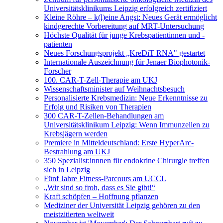
Universitätsklinikums Leipzig erfolgreich zertifiziert
Kleine Röhre – k(l)eine Angst: Neues Gerät ermöglicht
kindgerechte Vorbereitung auf MRT-Untersuchung
Höchste Qualität für junge Krebspatientinnen und -
patienten
Neues Forschungsprojekt „KreDiT RNA" gestartet
Internationale Auszeichnung für Jenaer Biophotonik-
Forscher
100. CAR-T-Zell-Therapie am UKJ
Wissenschaftsminister auf Weihnachtsbesuch
Personalisierte Krebsmedizin: Neue Erkenntnisse zu
Erfolg und Risiken von Therapien
300 CAR-T-Zellen-Behandlungen am
Universitätsklinikum Leipzig: Wenn Immunzellen zu
Krebsjägern werden
Premiere in Mitteldeutschland: Erste HyperArc-
Bestrahlung am UKJ
350 Spezialist:innnen für endokrine Chirurgie treffen
sich in Leipzig
Fünf Jahre Fitness-Parcours am UCCL
„Wir sind so froh, dass es Sie gibt!“
Kraft schöpfen – Hoffnung pflanzen
Mediziner der Universität Leipzig gehören zu den
meistzitierten weltweit