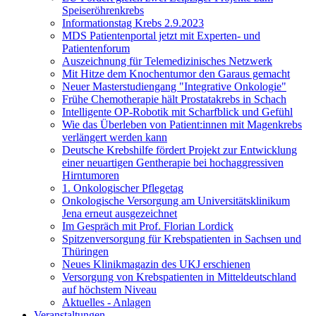
Speiseröhrenkrebs
Informationstag Krebs 2.9.2023
MDS Patientenportal jetzt mit Experten- und
Patientenforum
Auszeichnung für Telemedizinisches Netzwerk
Mit Hitze dem Knochentumor den Garaus gemacht
Neuer Masterstudiengang "Integrative Onkologie"
Frühe Chemotherapie hält Prostatakrebs in Schach
Intelligente OP-Robotik mit Scharfblick und Gefühl
Wie das Überleben von Patient:innen mit Magenkrebs
verlängert werden kann
Deutsche Krebshilfe fördert Projekt zur Entwicklung
einer neuartigen Gentherapie bei hochaggressiven
Hirntumoren
1. Onkologischer Pflegetag
Onkologische Versorgung am Universitätsklinikum
Jena erneut ausgezeichnet
Im Gespräch mit Prof. Florian Lordick
Spitzenversorgung für Krebspatienten in Sachsen und
Thüringen
Neues Klinikmagazin des UKJ erschienen
Versorgung von Krebspatienten in Mitteldeutschland
auf höchstem Niveau
Aktuelles - Anlagen
Veranstaltungen