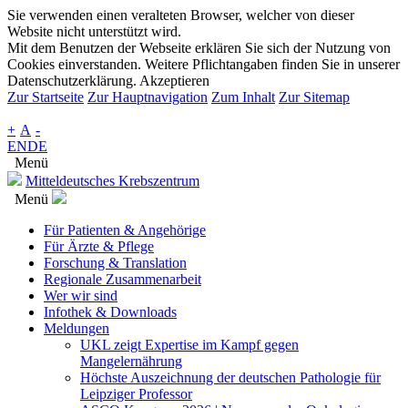
Sie verwenden einen veralteten Browser, welcher von dieser
Website nicht unterstützt wird.
Mit dem Benutzen der Webseite erklären Sie sich der Nutzung von
Cookies einverstanden. Weitere Pflichtangaben finden Sie in unserer
Datenschutzerklärung.
Akzeptieren
Zur Startseite
Zur Hauptnavigation
Zum Inhalt
Zur Sitemap
+
A
-
EN
DE
Menü
Mitteldeutsches Krebszentrum
Menü
Für Patienten & Angehörige
Für Ärzte & Pflege
Forschung & Translation
Regionale Zusammenarbeit
Wer wir sind
Infothek & Downloads
Meldungen
UKL zeigt Expertise im Kampf gegen
Mangelernährung
Höchste Auszeichnung der deutschen Pathologie für
Leipziger Professor