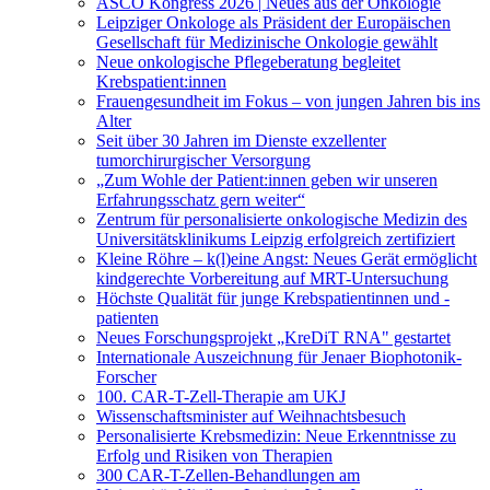
ASCO Kongress 2026 | Neues aus der Onkologie
Leipziger Onkologe als Präsident der Europäischen
Gesellschaft für Medizinische Onkologie gewählt
Neue onkologische Pflegeberatung begleitet
Krebspatient:innen
Frauengesundheit im Fokus – von jungen Jahren bis ins
Alter
Seit über 30 Jahren im Dienste exzellenter
tumorchirurgischer Versorgung
„Zum Wohle der Patient:innen geben wir unseren
Erfahrungsschatz gern weiter“
Zentrum für personalisierte onkologische Medizin des
Universitätsklinikums Leipzig erfolgreich zertifiziert
Kleine Röhre – k(l)eine Angst: Neues Gerät ermöglicht
kindgerechte Vorbereitung auf MRT-Untersuchung
Höchste Qualität für junge Krebspatientinnen und -
patienten
Neues Forschungsprojekt „KreDiT RNA" gestartet
Internationale Auszeichnung für Jenaer Biophotonik-
Forscher
100. CAR-T-Zell-Therapie am UKJ
Wissenschaftsminister auf Weihnachtsbesuch
Personalisierte Krebsmedizin: Neue Erkenntnisse zu
Erfolg und Risiken von Therapien
300 CAR-T-Zellen-Behandlungen am