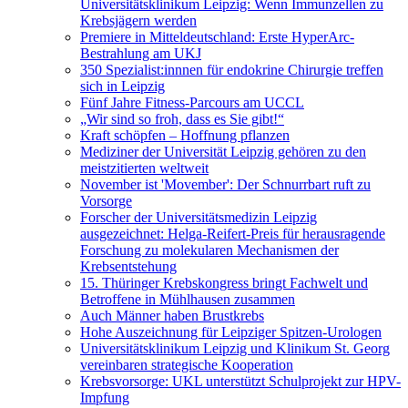
Universitätsklinikum Leipzig: Wenn Immunzellen zu
Krebsjägern werden
Premiere in Mitteldeutschland: Erste HyperArc-
Bestrahlung am UKJ
350 Spezialist:innnen für endokrine Chirurgie treffen
sich in Leipzig
Fünf Jahre Fitness-Parcours am UCCL
„Wir sind so froh, dass es Sie gibt!“
Kraft schöpfen – Hoffnung pflanzen
Mediziner der Universität Leipzig gehören zu den
meistzitierten weltweit
November ist 'Movember': Der Schnurrbart ruft zu
Vorsorge
Forscher der Universitätsmedizin Leipzig
ausgezeichnet: Helga-Reifert-Preis für herausragende
Forschung zu molekularen Mechanismen der
Krebsentstehung
15. Thüringer Krebskongress bringt Fachwelt und
Betroffene in Mühlhausen zusammen
Auch Männer haben Brustkrebs
Hohe Auszeichnung für Leipziger Spitzen-Urologen
Universitätsklinikum Leipzig und Klinikum St. Georg
vereinbaren strategische Kooperation
Krebsvorsorge: UKL unterstützt Schulprojekt zur HPV-
Impfung