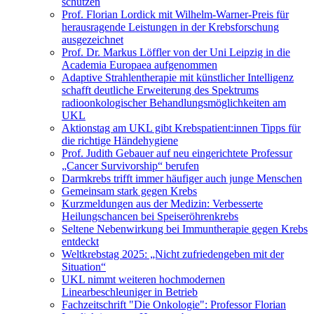
schützen
Prof. Florian Lordick mit Wilhelm-Warner-Preis für
herausragende Leistungen in der Krebsforschung
ausgezeichnet
Prof. Dr. Markus Löffler von der Uni Leipzig in die
Academia Europaea aufgenommen
Adaptive Strahlentherapie mit künstlicher Intelligenz
schafft deutliche Erweiterung des Spektrums
radioonkologischer Behandlungsmöglichkeiten am
UKL
Aktionstag am UKL gibt Krebspatient:innen Tipps für
die richtige Händehygiene
Prof. Judith Gebauer auf neu eingerichtete Professur
„Cancer Survivorship“ berufen
Darmkrebs trifft immer häufiger auch junge Menschen
Gemeinsam stark gegen Krebs
Kurzmeldungen aus der Medizin: Verbesserte
Heilungschancen bei Speiseröhrenkrebs
Seltene Nebenwirkung bei Immuntherapie gegen Krebs
entdeckt
Weltkrebstag 2025: „Nicht zufriedengeben mit der
Situation“
UKL nimmt weiteren hochmodernen
Linearbeschleuniger in Betrieb
Fachzeitschrift "Die Onkologie": Professor Florian