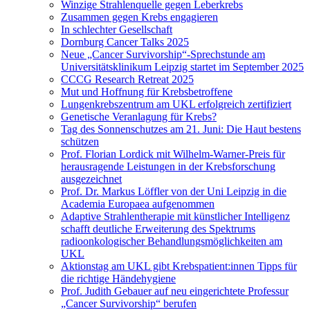
Winzige Strahlenquelle gegen Leberkrebs
Zusammen gegen Krebs engagieren
In schlechter Gesellschaft
Dornburg Cancer Talks 2025
Neue „Cancer Survivorship“-Sprechstunde am
Universitätsklinikum Leipzig startet im September 2025
CCCG Research Retreat 2025
Mut und Hoffnung für Krebsbetroffene
Lungenkrebszentrum am UKL erfolgreich zertifiziert
Genetische Veranlagung für Krebs?
Tag des Sonnenschutzes am 21. Juni: Die Haut bestens
schützen
Prof. Florian Lordick mit Wilhelm-Warner-Preis für
herausragende Leistungen in der Krebsforschung
ausgezeichnet
Prof. Dr. Markus Löffler von der Uni Leipzig in die
Academia Europaea aufgenommen
Adaptive Strahlentherapie mit künstlicher Intelligenz
schafft deutliche Erweiterung des Spektrums
radioonkologischer Behandlungsmöglichkeiten am
UKL
Aktionstag am UKL gibt Krebspatient:innen Tipps für
die richtige Händehygiene
Prof. Judith Gebauer auf neu eingerichtete Professur
„Cancer Survivorship“ berufen