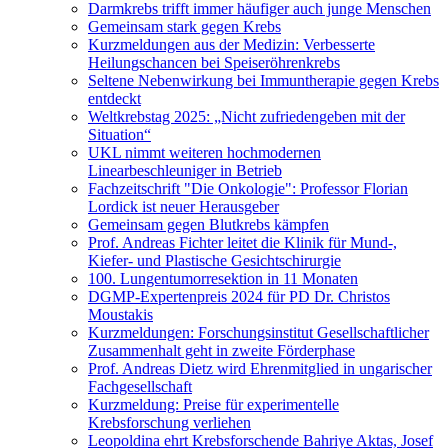
Darmkrebs trifft immer häufiger auch junge Menschen
Gemeinsam stark gegen Krebs
Kurzmeldungen aus der Medizin: Verbesserte
Heilungschancen bei Speiseröhrenkrebs
Seltene Nebenwirkung bei Immuntherapie gegen Krebs
entdeckt
Weltkrebstag 2025: „Nicht zufriedengeben mit der
Situation“
UKL nimmt weiteren hochmodernen
Linearbeschleuniger in Betrieb
Fachzeitschrift "Die Onkologie": Professor Florian
Lordick ist neuer Herausgeber
Gemeinsam gegen Blutkrebs kämpfen
Prof. Andreas Fichter leitet die Klinik für Mund-,
Kiefer- und Plastische Gesichtschirurgie
100. Lungentumorresektion in 11 Monaten
DGMP-Expertenpreis 2024 für PD Dr. Christos
Moustakis
Kurzmeldungen: Forschungsinstitut Gesellschaftlicher
Zusammenhalt geht in zweite Förderphase
Prof. Andreas Dietz wird Ehrenmitglied in ungarischer
Fachgesellschaft
Kurzmeldung: Preise für experimentelle
Krebsforschung verliehen
Leopoldina ehrt Krebsforschende Bahriye Aktas, Josef