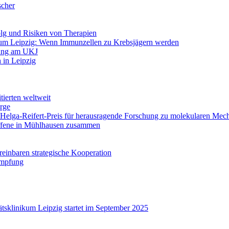
scher
olg und Risiken von Therapien
um Leipzig: Wenn Immunzellen zu Krebsjägern werden
lung am UKJ
h in Leipzig
tierten weltweit
rge
: Helga-Reifert-Preis für herausragende Forschung zu molekularen Me
offene in Mühlhausen zusammen
reinbaren strategische Kooperation
Impfung
tsklinikum Leipzig startet im September 2025