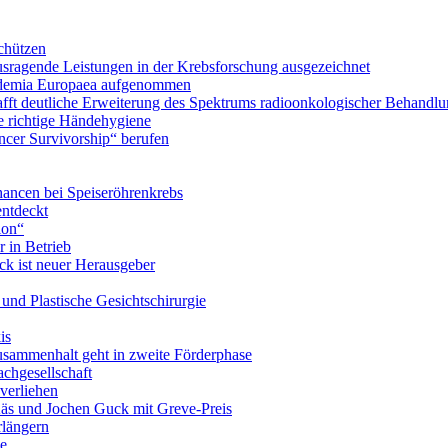
chützen
ausragende Leistungen in der Krebsforschung ausgezeichnet
Academia Europaea aufgenommen
schafft deutliche Erweiterung des Spektrums radioonkologischer Behan
e richtige Händehygiene
ancer Survivorship“ berufen
ancen bei Speiseröhrenkrebs
ntdeckt
ion“
 in Betrieb
ick ist neuer Herausgeber
- und Plastische Gesichtschirurgie
is
usammenhalt geht in zweite Förderphase
achgesellschaft
verliehen
Käs und Jochen Guck mit Greve-Preis
rlängern
ie