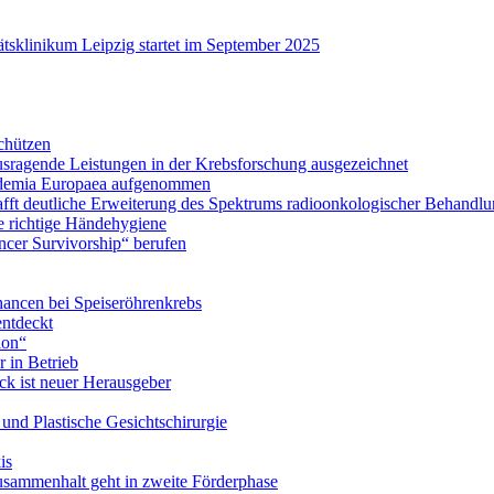
tsklinikum Leipzig startet im September 2025
chützen
ausragende Leistungen in der Krebsforschung ausgezeichnet
Academia Europaea aufgenommen
schafft deutliche Erweiterung des Spektrums radioonkologischer Behan
e richtige Händehygiene
ancer Survivorship“ berufen
ancen bei Speiseröhrenkrebs
ntdeckt
ion“
 in Betrieb
ick ist neuer Herausgeber
- und Plastische Gesichtschirurgie
is
usammenhalt geht in zweite Förderphase