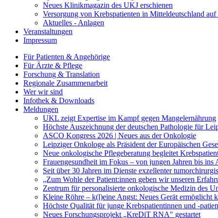
Neues Klinikmagazin des UKJ erschienen
Versorgung von Krebspatienten in Mitteldeutschland au
Aktuelles - Anlagen
Veranstaltungen
Impressum
Für Patienten & Angehörige
Für Ärzte & Pflege
Forschung & Translation
Regionale Zusammenarbeit
Wer wir sind
Infothek & Downloads
Meldungen
UKL zeigt Expertise im Kampf gegen Mangelernährung
Höchste Auszeichnung der deutschen Pathologie für Leip
ASCO Kongress 2026 | Neues aus der Onkologie
Leipziger Onkologe als Präsident der Europäischen Gese
Neue onkologische Pflegeberatung begleitet Krebspatien
Frauengesundheit im Fokus – von jungen Jahren bis ins A
Seit über 30 Jahren im Dienste exzellenter tumorchirurg
„Zum Wohle der Patient:innen geben wir unseren Erfahr
Zentrum für personalisierte onkologische Medizin des Univ
Kleine Röhre – k(l)eine Angst: Neues Gerät ermöglicht
Höchste Qualität für junge Krebspatientinnen und -patie
Neues Forschungsprojekt „KreDiT RNA" gestartet