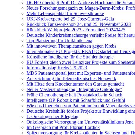
DGHO überträgt Prof. Dr. Andreas Hochhaus die Veran
Neues Forschungsmagazin zu Magen-Darm-Krebs: Profes
Mehr Lebensqualität für Schwerstkranke
UKJ-Krebsexperte bei 29. José-Carreras-Gala
Rückblick Tanzworkshop 24. und 25. November 2023
Rückblick Waldprojekt 2023 - Formatiert 20240425
Deutsche Kinderkrebsnachsorge verleiht Preise für her
Top Platzierung für Uniklinik Jena
Mit innovativen Therapieansätzen gegen Krebs
Internationales EU-Projekt CREATIC startet mit Leipzige
Künstliche Intelligenz für die Strahlentherapie
EU Fördert gleich zwei Leipziger Projekte zum Speiserö
Informationstag Krebs 2.9.2023
MDS Patientenportal jetzt mit Experten- und Patientenf
Auszeichnung für Telemedizinisches Netzwerk
Mit Hitze dem Knochentumor den Garaus gemacht
Neuer Masterstudiengang "Integrative Onkologie"
Frühe Chemotherapie hält Prostatakrebs in Schach
Intelligente OP-Robotik mit Scharfblick und Gefühl
Wie das Überleben von Patient:innen mit Magenkrebs ve
Deutsche Krebshilfe fördert Projekt zur Entwicklung ei
1. Onkologischer Pflegetag
Onkologische Versorgung am Universitätsklinikum Jena 
Im Gespräch mit Prof. Florian Lordick
Spitzenversorgung für Krebspatienten in Sachsen und T