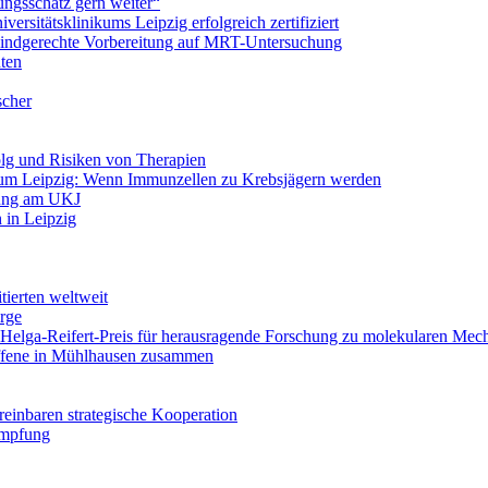
ungsschatz gern weiter“
ersitätsklinikums Leipzig erfolgreich zertifiziert
 kindgerechte Vorbereitung auf MRT-Untersuchung
nten
scher
olg und Risiken von Therapien
um Leipzig: Wenn Immunzellen zu Krebsjägern werden
lung am UKJ
h in Leipzig
tierten weltweit
rge
: Helga-Reifert-Preis für herausragende Forschung zu molekularen Me
offene in Mühlhausen zusammen
reinbaren strategische Kooperation
Impfung