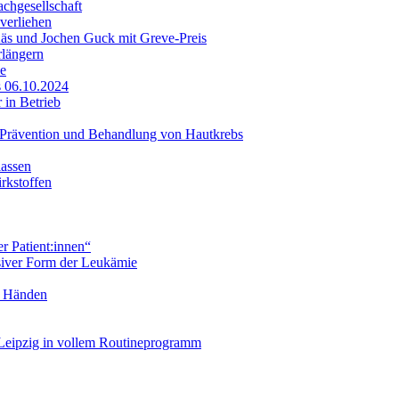
achgesellschaft
verliehen
Käs und Jochen Guck mit Greve-Preis
rlängern
ie
s 06.10.2024
 in Betrieb
– Prävention und Behandlung von Hautkrebs
lassen
rkstoffen
 Patient:innen“
ssiver Form der Leukämie
n Händen
 Leipzig in vollem Routineprogramm