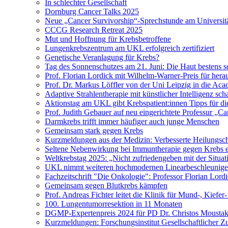
In schlechter Gesellschaft
Dornburg Cancer Talks 2025
Neue „Cancer Survivorship“-Sprechstunde am Universitä
CCCG Research Retreat 2025
Mut und Hoffnung für Krebsbetroffene
Lungenkrebszentrum am UKL erfolgreich zertifiziert
Genetische Veranlagung für Krebs?
Tag des Sonnenschutzes am 21. Juni: Die Haut bestens s
Prof. Florian Lordick mit Wilhelm-Warner-Preis für her
Prof. Dr. Markus Löffler von der Uni Leipzig in die 
Adaptive Strahlentherapie mit künstlicher Intelligenz 
Aktionstag am UKL gibt Krebspatient:innen Tipps für di
Prof. Judith Gebauer auf neu eingerichtete Professur „C
Darmkrebs trifft immer häufiger auch junge Menschen
Gemeinsam stark gegen Krebs
Kurzmeldungen aus der Medizin: Verbesserte Heilungsch
Seltene Nebenwirkung bei Immuntherapie gegen Krebs e
Weltkrebstag 2025: „Nicht zufriedengeben mit der Situat
UKL nimmt weiteren hochmodernen Linearbeschleuniger
Fachzeitschrift "Die Onkologie": Professor Florian Lord
Gemeinsam gegen Blutkrebs kämpfen
Prof. Andreas Fichter leitet die Klinik für Mund-, Kiefer
100. Lungentumorresektion in 11 Monaten
DGMP-Expertenpreis 2024 für PD Dr. Christos Moustak
Kurzmeldungen: Forschungsinstitut Gesellschaftlicher Z