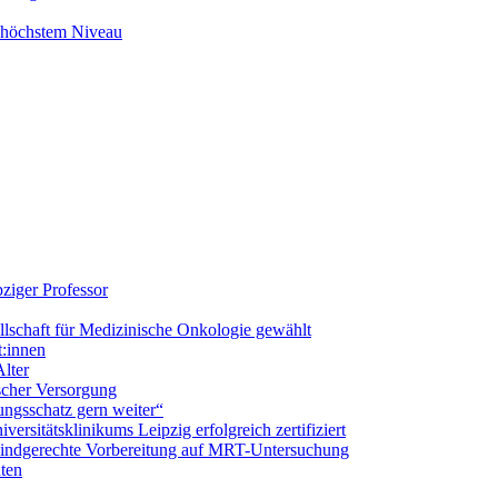
f höchstem Niveau
ziger Professor
llschaft für Medizinische Onkologie gewählt
t:innen
lter
ischer Versorgung
ungsschatz gern weiter“
ersitätsklinikums Leipzig erfolgreich zertifiziert
 kindgerechte Vorbereitung auf MRT-Untersuchung
nten