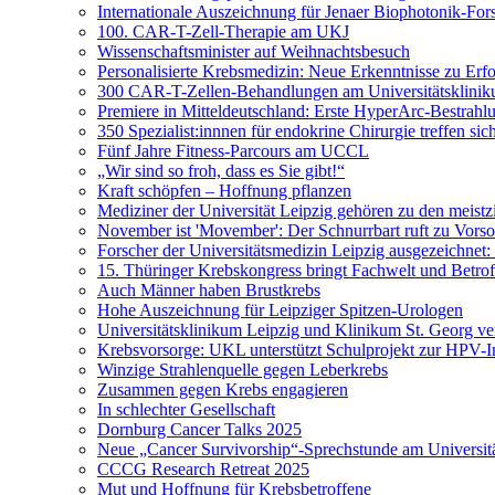
Internationale Auszeichnung für Jenaer Biophotonik-For
100. CAR-T-Zell-Therapie am UKJ
Wissenschaftsminister auf Weihnachtsbesuch
Personalisierte Krebsmedizin: Neue Erkenntnisse zu Erf
300 CAR-T-Zellen-Behandlungen am Universitätsklinik
Premiere in Mitteldeutschland: Erste HyperArc-Bestrah
350 Spezialist:innnen für endokrine Chirurgie treffen sic
Fünf Jahre Fitness-Parcours am UCCL
„Wir sind so froh, dass es Sie gibt!“
Kraft schöpfen – Hoffnung pflanzen
Mediziner der Universität Leipzig gehören zu den meistzi
November ist 'Movember': Der Schnurrbart ruft zu Vorso
Forscher der Universitätsmedizin Leipzig ausgezeichnet
15. Thüringer Krebskongress bringt Fachwelt und Betr
Auch Männer haben Brustkrebs
Hohe Auszeichnung für Leipziger Spitzen-Urologen
Universitätsklinikum Leipzig und Klinikum St. Georg ve
Krebsvorsorge: UKL unterstützt Schulprojekt zur HPV-
Winzige Strahlenquelle gegen Leberkrebs
Zusammen gegen Krebs engagieren
In schlechter Gesellschaft
Dornburg Cancer Talks 2025
Neue „Cancer Survivorship“-Sprechstunde am Universitä
CCCG Research Retreat 2025
Mut und Hoffnung für Krebsbetroffene