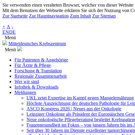
Sie verwenden einen veralteten Browser, welcher von dieser Website n
Mit dem Benutzen der Webseite erklären Sie sich der Nutzung von Co
Zur Startseite
Zur Hauptnavigation
Zum Inhalt
Zur Sitemap
+
A
-
EN
DE
Menü
Mitteldeutsches Krebszentrum
Menü
Für Patienten & Angehörige
Für Ärzte & Pflege
Forschung & Translation
Regionale Zusammenarbeit
Wer wir sind
Infothek & Downloads
Meldungen
UKL zeigt Expertise im Kampf gegen Mangelernährung
Höchste Auszeichnung der deutschen Pathologie für Leip
ASCO Kongress 2026 | Neues aus der Onkologie
Leipziger Onkologe als Präsident der Europäischen Gese
Neue onkologische Pflegeberatung begleitet Krebspatien
Frauengesundheit im Fokus – von jungen Jahren bis ins A
Seit über 30 Jahren im Dienste exzellenter tumorchirurg