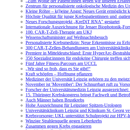
„Zum Wohle der Patient:innen geben wir unseren Erfahr
Zentrum für personalisierte onkologische Medizin des Univ
Kleine Röhre – k(l)eine Angst: Neues Gerät ermöglicht
Höchste Qualität für junge Krebspatientinnen und -patie
Neues Forschungsprojekt „KreDiT RNA" gestartet
Internationale Auszeichnung für Jenaer Biophotonik-For
100. CAR-T-Zell-Therapie am UKJ
Wissenschaftsminister auf Weihnachtsbesuch
Personalisierte Krebsmedizin: Neue Erkenntnisse zu Erf
300 CAR-T-Zellen-Behandlungen am Universitätsklinik
Premiere in Mitteldeutschland: Erste HyperArc-Bestrah
350 Spezialist:innnen für endokrine Chirurgie treffen sic
Fünf Jahre Fitness-Parcours am UCCL
„Wir sind so froh, dass es Sie gibt!“
Kraft schöpfen – Hoffnung pflanzen
Mediziner der Universität Leipzig gehören zu den meistzi
November ist 'Movember': Der Schnurrbart ruft zu Vorso
Forscher der Universitätsmedizin Leipzig ausgezeichnet
15. Thüringer Krebskongress bringt Fachwelt und Betr
Auch Männer haben Brustkrebs
Hohe Auszeichnung für Leipziger Spitzen-Urologen
Universitätsklinikum Leipzig und Klinikum St. Georg ve
Krebsvorsorge: UKL unterstützt Schulprojekt zur HPV-
Winzige Strahlenquelle gegen Leberkrebs
Zusammen gegen Krebs engagieren