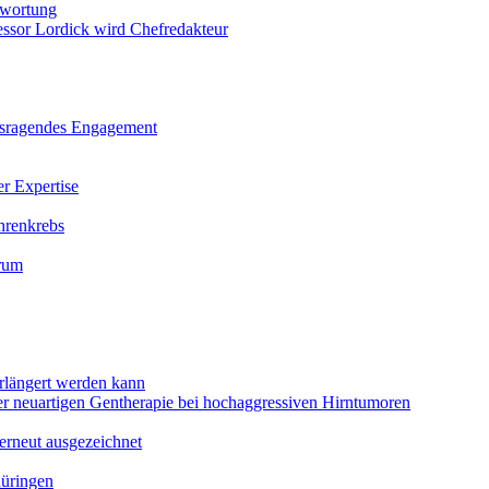
twortung
sor Lordick wird Chefredakteur
ausragendes Engagement
r Expertise
hrenkrebs
orum
rlängert werden kann
ner neuartigen Gentherapie bei hochaggressiven Hirntumoren
erneut ausgezeichnet
hüringen