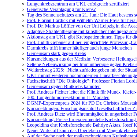
Lungenkrebszentrum am UKL erfolgreich zertifiziert
Genetische Veranlagung für Krebs?
Tag des Sonnenschutzes am 21. Juni: Die Haut bestens s
Prof. Florian Lordick mit Wilhelm-Warner-Preis für her
Prof. Dr. Markus Löffler von der Uni Leipzig in die 
Adaptive Strahlentherapie mit künstlicher Intelligenz 
Aktionstag am UKL gibt Krebspatient:innen Tipps für di
Prof. Judith Gebauer auf neu eingerichtete Professur „C
Darmkrebs trifft immer häufiger auch junge Menschen
Gemeinsam stark gegen Krebs
Kurzmeldungen aus der Medizin: Verbesserte Heilungsch
Seltene Nebenwirkung bei Immuntherapie gegen Krebs e
Weltkrebstag 2025: „Nicht zufriedengeben mit der Situat
UKL nimmt weiteren hochmodernen Linearbeschleuniger
Fachzeitschrift "Die Onkologie": Professor Florian Lord
Gemeinsam gegen Blutkrebs kämpfen
Prof. Andreas Fichter leitet die Klinik für Mund-, Kiefer
100. Lungentumorresektion in 11 Monaten
DGMP-Expertenpreis 2024 für PD Dr. Christos Moustak
Kurzmeldungen: Forschungsinstitut Gesellschaftlicher Z
Prof. Andreas Dietz wird Ehrenmitglied in ungarischer F
Kurzmeldung: Preise für experimentelle Krebsforschung 
Leopoldina ehrt Krebsforschende Bahriye Aktas, Josef 
Neuer Wirkstoff kann das Überleben mit Magenkrebs ve
Auf der Suche nach der maßgeschneiderten Krebstherap