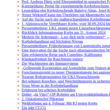
Prof. Andreas Dietz wird Ehrenmitglied in ungarischer F
Kurzmeldung: Preise für experimentelle Krebsforschung 
Leopoldina ehrt Krebsforschende Bahriye Aktas, Josef 
Neuer Wirkstoff kann das Überleben mit Magenkrebs ve
Auf der Suche nach der maßgeschneiderten Krebstherap
1. Aktionswoche Vererbbarer Krebs: vom 30.09.2024 bi
Pressemitteilung: UKL nimmt neuen Linearbeschleuniger
Rückblick Informationstag Krebs am 31. August 2024
Medizin für Jedermann: „Lass dich nicht verbrennen!“ 
Krebsbehandlung auf höchstem Niveau
Pressemitteilung: Früherkennung von Lungenkrebs zuge
Eine Innovation für die Suche nach pharmazeutischen Wi
Eine erfolgreiche Reise nach Cupertino, Kalifornien
Klinikaufenthalt für Rauchstopp nutzen
Die Wachtposten des Immunsystems
„Gelingende Kooperation auf Augenhöhe zum Nutzen der
Forschungsprojekt zu neuer Therapiestrategie bei aggre
Neueste Roboterassistenz für UKJ-Neurochirurgie
Bei seltenen Knochen- und Weichteiltumoren in sichere
Neue Wege in der Krebsbehandlung
Erfahrung bei seltenen Krebsfällen
Dritter „da Vinci“-OP-Roboter am Universitätsklinikum
2. Onkologischer Pflegetag
Weltkrebstag am 4. Februar: Mit KI gegen Krebs
Ein Jahr CCCG