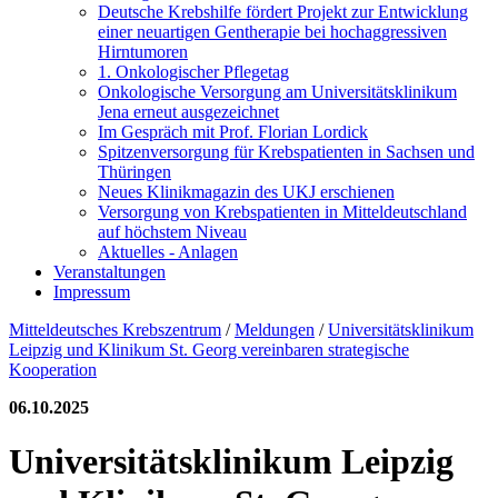
Deutsche Krebshilfe fördert Projekt zur Entwicklung
einer neuartigen Gentherapie bei hochaggressiven
Hirntumoren
1. Onkologischer Pflegetag
Onkologische Versorgung am Universitätsklinikum
Jena erneut ausgezeichnet
Im Gespräch mit Prof. Florian Lordick
Spitzenversorgung für Krebspatienten in Sachsen und
Thüringen
Neues Klinikmagazin des UKJ erschienen
Versorgung von Krebspatienten in Mitteldeutschland
auf höchstem Niveau
Aktuelles - Anlagen
Veranstaltungen
Impressum
Mitteldeutsches Krebszentrum
/
Meldungen
/
Universitätsklinikum
Leipzig und Klinikum St. Georg vereinbaren strategische
Kooperation
06.10.2025
Universitätsklinikum Leipzig