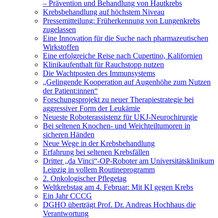
– Prävention und Behandlung von Hautkrebs
Krebsbehandlung auf höchstem Niveau
Pressemitteilung: Früherkennung von Lungenkrebs
zugelassen
Eine Innovation für die Suche nach pharmazeutischen
Wirkstoffen
Eine erfolgreiche Reise nach Cupertino, Kalifornien
Klinikaufenthalt für Rauchstopp nutzen
Die Wachtposten des Immunsystems
„Gelingende Kooperation auf Augenhöhe zum Nutzen
der Patient:innen“
Forschungsprojekt zu neuer Therapiestrategie bei
aggressiver Form der Leukämie
Neueste Roboterassistenz für UKJ-Neurochirurgie
Bei seltenen Knochen- und Weichteiltumoren in
sicheren Händen
Neue Wege in der Krebsbehandlung
Erfahrung bei seltenen Krebsfällen
Dritter „da Vinci“-OP-Roboter am Universitätsklinikum
Leipzig in vollem Routineprogramm
2. Onkologischer Pflegetag
Weltkrebstag am 4. Februar: Mit KI gegen Krebs
Ein Jahr CCCG
DGHO überträgt Prof. Dr. Andreas Hochhaus die
Verantwortung