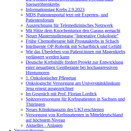
Speiseröhrenkrebs
Informationstag Krebs 2.9.2023
MDS Patientenportal jetzt mit Experten- und
Patientenforum
Auszeichnung für Telemedizinisches Netzwerk
Mit Hitze dem Knochentumor den Garaus gemacht
Neuer Masterstudiengang "Integrative Onkologie"
Frühe Chemotherapie hält Prostatakrebs in Schach
Intelligente OP-Robotik mit Scharfblick und Gefühl
Wie das Überleben von Patient:innen mit Magenkrebs
verlängert werden kann
Deutsche Krebshilfe fördert Projekt zur Entwicklung
einer neuartigen Gentherapie bei hochaggressiven
Hirntumoren
1. Onkologischer Pflegetag
Onkologische Versorgung am Universitätsklinikum
Jena erneut ausgezeichnet
Im Gespräch mit Prof. Florian Lordick
Spitzenversorgung für Krebspatienten in Sachsen und
Thüringen
Neues Klinikmagazin des UKJ erschienen
Versorgung von Krebspatienten in Mitteldeutschland
auf höchstem Niveau
Aktuelles - Anlagen
Veranstaltungen