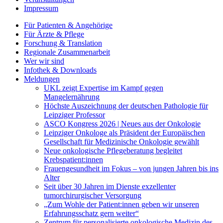
Impressum
Für Patienten & Angehörige
Für Ärzte & Pflege
Forschung & Translation
Regionale Zusammenarbeit
Wer wir sind
Infothek & Downloads
Meldungen
UKL zeigt Expertise im Kampf gegen
Mangelernährung
Höchste Auszeichnung der deutschen Pathologie für
Leipziger Professor
ASCO Kongress 2026 | Neues aus der Onkologie
Leipziger Onkologe als Präsident der Europäischen
Gesellschaft für Medizinische Onkologie gewählt
Neue onkologische Pflegeberatung begleitet
Krebspatient:innen
Frauengesundheit im Fokus – von jungen Jahren bis ins
Alter
Seit über 30 Jahren im Dienste exzellenter
tumorchirurgischer Versorgung
„Zum Wohle der Patient:innen geben wir unseren
Erfahrungsschatz gern weiter“
Zentrum für personalisierte onkologische Medizin des