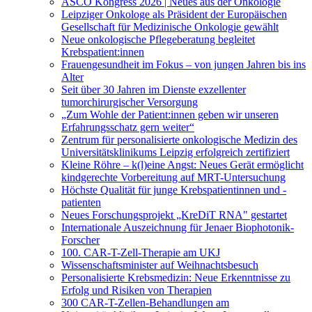
ASCO Kongress 2026 | Neues aus der Onkologie
Leipziger Onkologe als Präsident der Europäischen
Gesellschaft für Medizinische Onkologie gewählt
Neue onkologische Pflegeberatung begleitet
Krebspatient:innen
Frauengesundheit im Fokus – von jungen Jahren bis ins
Alter
Seit über 30 Jahren im Dienste exzellenter
tumorchirurgischer Versorgung
„Zum Wohle der Patient:innen geben wir unseren
Erfahrungsschatz gern weiter“
Zentrum für personalisierte onkologische Medizin des
Universitätsklinikums Leipzig erfolgreich zertifiziert
Kleine Röhre – k(l)eine Angst: Neues Gerät ermöglicht
kindgerechte Vorbereitung auf MRT-Untersuchung
Höchste Qualität für junge Krebspatientinnen und -
patienten
Neues Forschungsprojekt „KreDiT RNA" gestartet
Internationale Auszeichnung für Jenaer Biophotonik-
Forscher
100. CAR-T-Zell-Therapie am UKJ
Wissenschaftsminister auf Weihnachtsbesuch
Personalisierte Krebsmedizin: Neue Erkenntnisse zu
Erfolg und Risiken von Therapien
300 CAR-T-Zellen-Behandlungen am