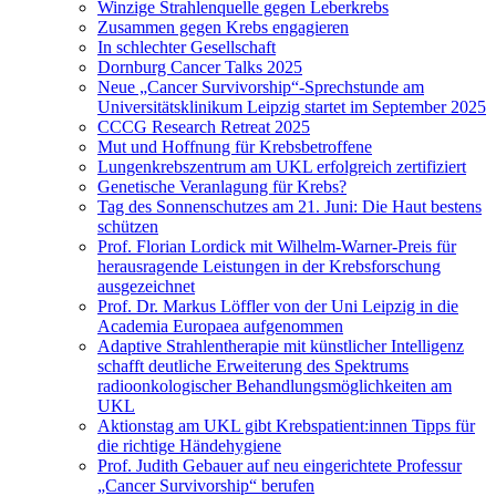
Winzige Strahlenquelle gegen Leberkrebs
Zusammen gegen Krebs engagieren
In schlechter Gesellschaft
Dornburg Cancer Talks 2025
Neue „Cancer Survivorship“-Sprechstunde am
Universitätsklinikum Leipzig startet im September 2025
CCCG Research Retreat 2025
Mut und Hoffnung für Krebsbetroffene
Lungenkrebszentrum am UKL erfolgreich zertifiziert
Genetische Veranlagung für Krebs?
Tag des Sonnenschutzes am 21. Juni: Die Haut bestens
schützen
Prof. Florian Lordick mit Wilhelm-Warner-Preis für
herausragende Leistungen in der Krebsforschung
ausgezeichnet
Prof. Dr. Markus Löffler von der Uni Leipzig in die
Academia Europaea aufgenommen
Adaptive Strahlentherapie mit künstlicher Intelligenz
schafft deutliche Erweiterung des Spektrums
radioonkologischer Behandlungsmöglichkeiten am
UKL
Aktionstag am UKL gibt Krebspatient:innen Tipps für
die richtige Händehygiene
Prof. Judith Gebauer auf neu eingerichtete Professur
„Cancer Survivorship“ berufen