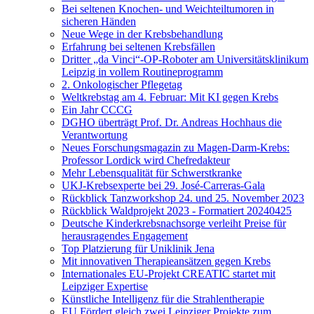
Bei seltenen Knochen- und Weichteiltumoren in
sicheren Händen
Neue Wege in der Krebsbehandlung
Erfahrung bei seltenen Krebsfällen
Dritter „da Vinci“-OP-Roboter am Universitätsklinikum
Leipzig in vollem Routineprogramm
2. Onkologischer Pflegetag
Weltkrebstag am 4. Februar: Mit KI gegen Krebs
Ein Jahr CCCG
DGHO überträgt Prof. Dr. Andreas Hochhaus die
Verantwortung
Neues Forschungsmagazin zu Magen-Darm-Krebs:
Professor Lordick wird Chefredakteur
Mehr Lebensqualität für Schwerstkranke
UKJ-Krebsexperte bei 29. José-Carreras-Gala
Rückblick Tanzworkshop 24. und 25. November 2023
Rückblick Waldprojekt 2023 - Formatiert 20240425
Deutsche Kinderkrebsnachsorge verleiht Preise für
herausragendes Engagement
Top Platzierung für Uniklinik Jena
Mit innovativen Therapieansätzen gegen Krebs
Internationales EU-Projekt CREATIC startet mit
Leipziger Expertise
Künstliche Intelligenz für die Strahlentherapie
EU Fördert gleich zwei Leipziger Projekte zum