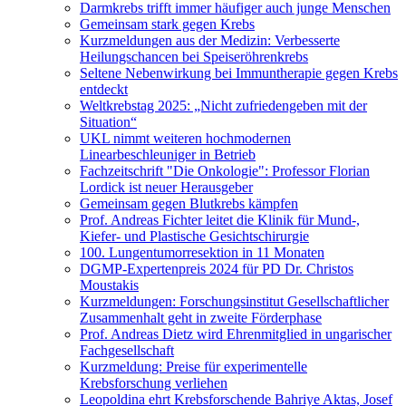
Darmkrebs trifft immer häufiger auch junge Menschen
Gemeinsam stark gegen Krebs
Kurzmeldungen aus der Medizin: Verbesserte
Heilungschancen bei Speiseröhrenkrebs
Seltene Nebenwirkung bei Immuntherapie gegen Krebs
entdeckt
Weltkrebstag 2025: „Nicht zufriedengeben mit der
Situation“
UKL nimmt weiteren hochmodernen
Linearbeschleuniger in Betrieb
Fachzeitschrift "Die Onkologie": Professor Florian
Lordick ist neuer Herausgeber
Gemeinsam gegen Blutkrebs kämpfen
Prof. Andreas Fichter leitet die Klinik für Mund-,
Kiefer- und Plastische Gesichtschirurgie
100. Lungentumorresektion in 11 Monaten
DGMP-Expertenpreis 2024 für PD Dr. Christos
Moustakis
Kurzmeldungen: Forschungsinstitut Gesellschaftlicher
Zusammenhalt geht in zweite Förderphase
Prof. Andreas Dietz wird Ehrenmitglied in ungarischer
Fachgesellschaft
Kurzmeldung: Preise für experimentelle
Krebsforschung verliehen
Leopoldina ehrt Krebsforschende Bahriye Aktas, Josef