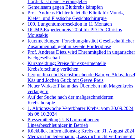
Lordick ist neuer Herausgeber
Gemeinsam gegen Blutkrebs kämpfen
Prof. Andreas Fichter leitet die Klinik für Mund-,
Kiefer- und Plastische Gesichtschirurgie
100. Lungentumorresektion in 11 Monaten
DGMP-Expertenpreis 2024 für PD Dr. Christos
Moustakis
Kurzmeldungen: Forschungsinstitut Gesellschaftlicher
Zusammenhalt geht in zweite Förderphase
Prof. Andreas Dietz wird Ehrenmitglied in ungarischer
Fachgesellschaft
Kurzmeldung: Preise für experimentelle
Krebsforschung verliehen
Leopoldina ehrt Krebsforschende Bahriye Aktas, Josef
Käs und Jochen Guck mit Greve-Preis
Neuer Wirkstoff kann das Überleben mit Magenkrebs
verlängern
Auf der Suche nach der maßgeschneiderten
Krebstherapie
1. Aktionswoche Vererbbarer Krebs: vom 30.09.2024
bis 06.10.2024
Pressemitteilung: UKL nimmt neuen
Linearbeschleuniger in Betrieb
Rückblick Informationstag Krebs am 31. August 2024
Medizin für Jedermann: „Lass dich nicht verbrennen!“