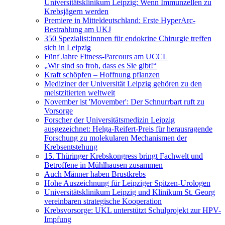
Universitätsklinikum Leipzig: Wenn Immunzellen zu
Krebsjägern werden
Premiere in Mitteldeutschland: Erste HyperArc-
Bestrahlung am UKJ
350 Spezialist:innnen für endokrine Chirurgie treffen
sich in Leipzig
Fünf Jahre Fitness-Parcours am UCCL
„Wir sind so froh, dass es Sie gibt!“
Kraft schöpfen – Hoffnung pflanzen
Mediziner der Universität Leipzig gehören zu den
meistzitierten weltweit
November ist 'Movember': Der Schnurrbart ruft zu
Vorsorge
Forscher der Universitätsmedizin Leipzig
ausgezeichnet: Helga-Reifert-Preis für herausragende
Forschung zu molekularen Mechanismen der
Krebsentstehung
15. Thüringer Krebskongress bringt Fachwelt und
Betroffene in Mühlhausen zusammen
Auch Männer haben Brustkrebs
Hohe Auszeichnung für Leipziger Spitzen-Urologen
Universitätsklinikum Leipzig und Klinikum St. Georg
vereinbaren strategische Kooperation
Krebsvorsorge: UKL unterstützt Schulprojekt zur HPV-
Impfung