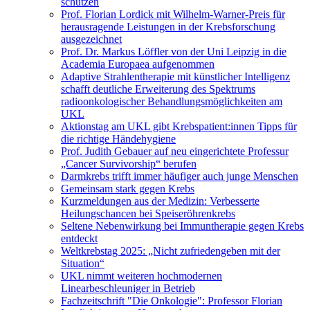
schützen
Prof. Florian Lordick mit Wilhelm-Warner-Preis für
herausragende Leistungen in der Krebsforschung
ausgezeichnet
Prof. Dr. Markus Löffler von der Uni Leipzig in die
Academia Europaea aufgenommen
Adaptive Strahlentherapie mit künstlicher Intelligenz
schafft deutliche Erweiterung des Spektrums
radioonkologischer Behandlungsmöglichkeiten am
UKL
Aktionstag am UKL gibt Krebspatient:innen Tipps für
die richtige Händehygiene
Prof. Judith Gebauer auf neu eingerichtete Professur
„Cancer Survivorship“ berufen
Darmkrebs trifft immer häufiger auch junge Menschen
Gemeinsam stark gegen Krebs
Kurzmeldungen aus der Medizin: Verbesserte
Heilungschancen bei Speiseröhrenkrebs
Seltene Nebenwirkung bei Immuntherapie gegen Krebs
entdeckt
Weltkrebstag 2025: „Nicht zufriedengeben mit der
Situation“
UKL nimmt weiteren hochmodernen
Linearbeschleuniger in Betrieb
Fachzeitschrift "Die Onkologie": Professor Florian