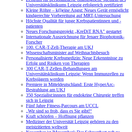
Universitätsklinikums Leipzig erfolgreich zertifiziert
Kleine Röhre – k(l)eine Angst: Neues Gerät ermöglicht
kindgerechte Vorbereitung auf MRT-Untersuchung
Höchste Qualität für junge Krebspatientinnen und -
patienten
Neues Forschungsprojekt „KreDiT RNA" gestartet
Internationale Auszeichnung für Jenaer Biophotonik-
Forscher
100. CAR-T-Zell-Therapie am UKJ
Wissenschaftsminister auf Weihnachtsbesuch
Personalisierte Krebsmedizin: Neue Erkenntnisse zu
Erfolg und Risiken von Therapien
300 CAR-T-Zellen-Behandlungen am
Universitätsklinikum Leipzig: Wenn Immunzellen zu
Krebsjägern werden
Premiere in Mitteldeutschland: Erste HyperArc-
Bestrahlung am UKJ
350 Spezialist:innnen für endokrine Chirurgie treffen
sich in Leipzig
Fünf Jahre Fitness-Parcours am UCCL
„Wir sind so froh, dass es Sie gibt!“
Kraft schöpfen – Hoffnung pflanzen
Mediziner der Universität Leipzig gehören zu den
meistzitierten weltweit