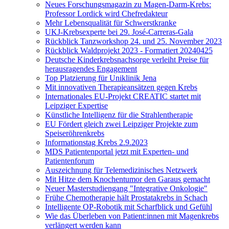
Neues Forschungsmagazin zu Magen-Darm-Krebs:
Professor Lordick wird Chefredakteur
Mehr Lebensqualität für Schwerstkranke
UKJ-Krebsexperte bei 29. José-Carreras-Gala
Rückblick Tanzworkshop 24. und 25. November 2023
Rückblick Waldprojekt 2023 - Formatiert 20240425
Deutsche Kinderkrebsnachsorge verleiht Preise für
herausragendes Engagement
Top Platzierung für Uniklinik Jena
Mit innovativen Therapieansätzen gegen Krebs
Internationales EU-Projekt CREATIC startet mit
Leipziger Expertise
Künstliche Intelligenz für die Strahlentherapie
EU Fördert gleich zwei Leipziger Projekte zum
Speiseröhrenkrebs
Informationstag Krebs 2.9.2023
MDS Patientenportal jetzt mit Experten- und
Patientenforum
Auszeichnung für Telemedizinisches Netzwerk
Mit Hitze dem Knochentumor den Garaus gemacht
Neuer Masterstudiengang "Integrative Onkologie"
Frühe Chemotherapie hält Prostatakrebs in Schach
Intelligente OP-Robotik mit Scharfblick und Gefühl
Wie das Überleben von Patient:innen mit Magenkrebs
verlängert werden kann