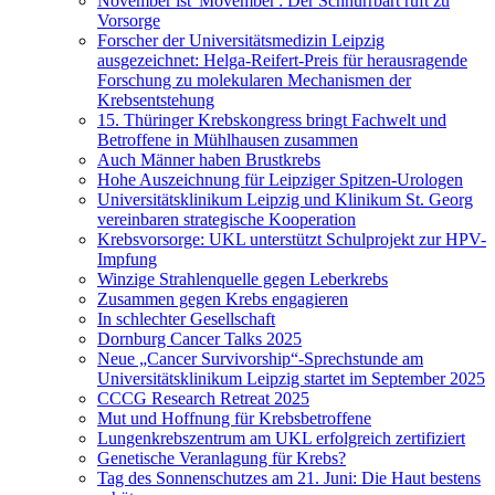
November ist 'Movember': Der Schnurrbart ruft zu
Vorsorge
Forscher der Universitätsmedizin Leipzig
ausgezeichnet: Helga-Reifert-Preis für herausragende
Forschung zu molekularen Mechanismen der
Krebsentstehung
15. Thüringer Krebskongress bringt Fachwelt und
Betroffene in Mühlhausen zusammen
Auch Männer haben Brustkrebs
Hohe Auszeichnung für Leipziger Spitzen-Urologen
Universitätsklinikum Leipzig und Klinikum St. Georg
vereinbaren strategische Kooperation
Krebsvorsorge: UKL unterstützt Schulprojekt zur HPV-
Impfung
Winzige Strahlenquelle gegen Leberkrebs
Zusammen gegen Krebs engagieren
In schlechter Gesellschaft
Dornburg Cancer Talks 2025
Neue „Cancer Survivorship“-Sprechstunde am
Universitätsklinikum Leipzig startet im September 2025
CCCG Research Retreat 2025
Mut und Hoffnung für Krebsbetroffene
Lungenkrebszentrum am UKL erfolgreich zertifiziert
Genetische Veranlagung für Krebs?
Tag des Sonnenschutzes am 21. Juni: Die Haut bestens