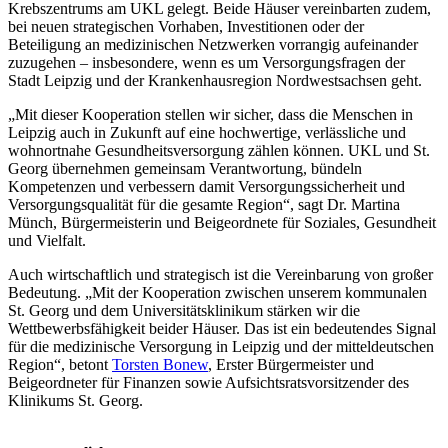
Krebszentrums am UKL gelegt. Beide Häuser vereinbarten zudem,
bei neuen strategischen Vorhaben, Investitionen oder der
Beteiligung an medizinischen Netzwerken vorrangig aufeinander
zuzugehen – insbesondere, wenn es um Versorgungsfragen der
Stadt Leipzig und der Krankenhausregion Nordwestsachsen geht.
„Mit dieser Kooperation stellen wir sicher, dass die Menschen in
Leipzig auch in Zukunft auf eine hochwertige, verlässliche und
wohnortnahe Gesundheitsversorgung zählen können. UKL und St.
Georg übernehmen gemeinsam Verantwortung, bündeln
Kompetenzen und verbessern damit Versorgungssicherheit und
Versorgungsqualität für die gesamte Region“, sagt Dr. Martina
Münch, Bürgermeisterin und Beigeordnete für Soziales, Gesundheit
und Vielfalt.
Auch wirtschaftlich und strategisch ist die Vereinbarung von großer
Bedeutung. „Mit der Kooperation zwischen unserem kommunalen
St. Georg und dem Universitätsklinikum stärken wir die
Wettbewerbsfähigkeit beider Häuser. Das ist ein bedeutendes Signal
für die medizinische Versorgung in Leipzig und der mitteldeutschen
Region“, betont
Torsten Bonew
, Erster Bürgermeister und
Beigeordneter für Finanzen sowie Aufsichtsratsvorsitzender des
Klinikums St. Georg.