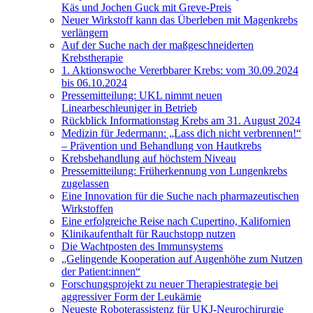
Käs und Jochen Guck mit Greve-Preis
Neuer Wirkstoff kann das Überleben mit Magenkrebs
verlängern
Auf der Suche nach der maßgeschneiderten
Krebstherapie
1. Aktionswoche Vererbbarer Krebs: vom 30.09.2024
bis 06.10.2024
Pressemitteilung: UKL nimmt neuen
Linearbeschleuniger in Betrieb
Rückblick Informationstag Krebs am 31. August 2024
Medizin für Jedermann: „Lass dich nicht verbrennen!“
– Prävention und Behandlung von Hautkrebs
Krebsbehandlung auf höchstem Niveau
Pressemitteilung: Früherkennung von Lungenkrebs
zugelassen
Eine Innovation für die Suche nach pharmazeutischen
Wirkstoffen
Eine erfolgreiche Reise nach Cupertino, Kalifornien
Klinikaufenthalt für Rauchstopp nutzen
Die Wachtposten des Immunsystems
„Gelingende Kooperation auf Augenhöhe zum Nutzen
der Patient:innen“
Forschungsprojekt zu neuer Therapiestrategie bei
aggressiver Form der Leukämie
Neueste Roboterassistenz für UKJ-Neurochirurgie