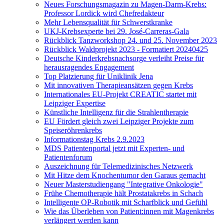
Neues Forschungsmagazin zu Magen-Darm-Krebs:
Professor Lordick wird Chefredakteur
Mehr Lebensqualität für Schwerstkranke
UKJ-Krebsexperte bei 29. José-Carreras-Gala
Rückblick Tanzworkshop 24. und 25. November 2023
Rückblick Waldprojekt 2023 - Formatiert 20240425
Deutsche Kinderkrebsnachsorge verleiht Preise für
herausragendes Engagement
Top Platzierung für Uniklinik Jena
Mit innovativen Therapieansätzen gegen Krebs
Internationales EU-Projekt CREATIC startet mit
Leipziger Expertise
Künstliche Intelligenz für die Strahlentherapie
EU Fördert gleich zwei Leipziger Projekte zum
Speiseröhrenkrebs
Informationstag Krebs 2.9.2023
MDS Patientenportal jetzt mit Experten- und
Patientenforum
Auszeichnung für Telemedizinisches Netzwerk
Mit Hitze dem Knochentumor den Garaus gemacht
Neuer Masterstudiengang "Integrative Onkologie"
Frühe Chemotherapie hält Prostatakrebs in Schach
Intelligente OP-Robotik mit Scharfblick und Gefühl
Wie das Überleben von Patient:innen mit Magenkrebs
verlängert werden kann