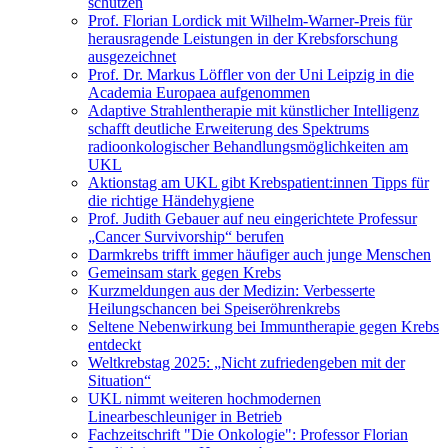
schützen
Prof. Florian Lordick mit Wilhelm-Warner-Preis für
herausragende Leistungen in der Krebsforschung
ausgezeichnet
Prof. Dr. Markus Löffler von der Uni Leipzig in die
Academia Europaea aufgenommen
Adaptive Strahlentherapie mit künstlicher Intelligenz
schafft deutliche Erweiterung des Spektrums
radioonkologischer Behandlungsmöglichkeiten am
UKL
Aktionstag am UKL gibt Krebspatient:innen Tipps für
die richtige Händehygiene
Prof. Judith Gebauer auf neu eingerichtete Professur
„Cancer Survivorship“ berufen
Darmkrebs trifft immer häufiger auch junge Menschen
Gemeinsam stark gegen Krebs
Kurzmeldungen aus der Medizin: Verbesserte
Heilungschancen bei Speiseröhrenkrebs
Seltene Nebenwirkung bei Immuntherapie gegen Krebs
entdeckt
Weltkrebstag 2025: „Nicht zufriedengeben mit der
Situation“
UKL nimmt weiteren hochmodernen
Linearbeschleuniger in Betrieb
Fachzeitschrift "Die Onkologie": Professor Florian