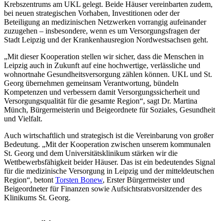
Krebszentrums am UKL gelegt. Beide Häuser vereinbarten zudem,
bei neuen strategischen Vorhaben, Investitionen oder der
Beteiligung an medizinischen Netzwerken vorrangig aufeinander
zuzugehen – insbesondere, wenn es um Versorgungsfragen der
Stadt Leipzig und der Krankenhausregion Nordwestsachsen geht.
„Mit dieser Kooperation stellen wir sicher, dass die Menschen in
Leipzig auch in Zukunft auf eine hochwertige, verlässliche und
wohnortnahe Gesundheitsversorgung zählen können. UKL und St.
Georg übernehmen gemeinsam Verantwortung, bündeln
Kompetenzen und verbessern damit Versorgungssicherheit und
Versorgungsqualität für die gesamte Region“, sagt Dr. Martina
Münch, Bürgermeisterin und Beigeordnete für Soziales, Gesundheit
und Vielfalt.
Auch wirtschaftlich und strategisch ist die Vereinbarung von großer
Bedeutung. „Mit der Kooperation zwischen unserem kommunalen
St. Georg und dem Universitätsklinikum stärken wir die
Wettbewerbsfähigkeit beider Häuser. Das ist ein bedeutendes Signal
für die medizinische Versorgung in Leipzig und der mitteldeutschen
Region“, betont
Torsten Bonew
, Erster Bürgermeister und
Beigeordneter für Finanzen sowie Aufsichtsratsvorsitzender des
Klinikums St. Georg.