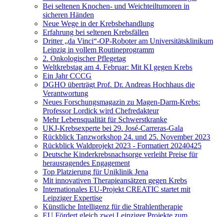
Bei seltenen Knochen- und Weichteiltumoren in
sicheren Händen
Neue Wege in der Krebsbehandlung
Erfahrung bei seltenen Krebsfällen
Dritter „da Vinci“-OP-Roboter am Universitätsklinikum
Leipzig in vollem Routineprogramm
2. Onkologischer Pflegetag
Weltkrebstag am 4. Februar: Mit KI gegen Krebs
Ein Jahr CCCG
DGHO überträgt Prof. Dr. Andreas Hochhaus die
Verantwortung
Neues Forschungsmagazin zu Magen-Darm-Krebs:
Professor Lordick wird Chefredakteur
Mehr Lebensqualität für Schwerstkranke
UKJ-Krebsexperte bei 29. José-Carreras-Gala
Rückblick Tanzworkshop 24. und 25. November 2023
Rückblick Waldprojekt 2023 - Formatiert 20240425
Deutsche Kinderkrebsnachsorge verleiht Preise für
herausragendes Engagement
Top Platzierung für Uniklinik Jena
Mit innovativen Therapieansätzen gegen Krebs
Internationales EU-Projekt CREATIC startet mit
Leipziger Expertise
Künstliche Intelligenz für die Strahlentherapie
EU Fördert gleich zwei Leipziger Projekte zum