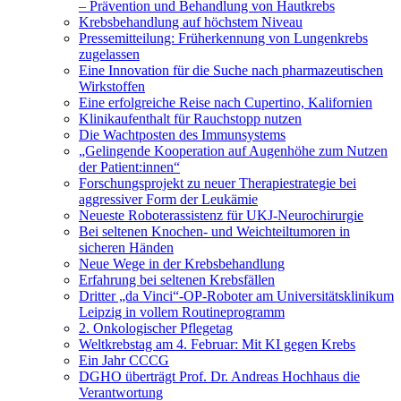
– Prävention und Behandlung von Hautkrebs
Krebsbehandlung auf höchstem Niveau
Pressemitteilung: Früherkennung von Lungenkrebs
zugelassen
Eine Innovation für die Suche nach pharmazeutischen
Wirkstoffen
Eine erfolgreiche Reise nach Cupertino, Kalifornien
Klinikaufenthalt für Rauchstopp nutzen
Die Wachtposten des Immunsystems
„Gelingende Kooperation auf Augenhöhe zum Nutzen
der Patient:innen“
Forschungsprojekt zu neuer Therapiestrategie bei
aggressiver Form der Leukämie
Neueste Roboterassistenz für UKJ-Neurochirurgie
Bei seltenen Knochen- und Weichteiltumoren in
sicheren Händen
Neue Wege in der Krebsbehandlung
Erfahrung bei seltenen Krebsfällen
Dritter „da Vinci“-OP-Roboter am Universitätsklinikum
Leipzig in vollem Routineprogramm
2. Onkologischer Pflegetag
Weltkrebstag am 4. Februar: Mit KI gegen Krebs
Ein Jahr CCCG
DGHO überträgt Prof. Dr. Andreas Hochhaus die
Verantwortung