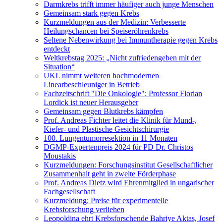
Darmkrebs trifft immer häufiger auch junge Menschen
Gemeinsam stark gegen Krebs
Kurzmeldungen aus der Medizin: Verbesserte
Heilungschancen bei Speiseröhrenkrebs
Seltene Nebenwirkung bei Immuntherapie gegen Krebs
entdeckt
Weltkrebstag 2025: „Nicht zufriedengeben mit der
Situation“
UKL nimmt weiteren hochmodernen
Linearbeschleuniger in Betrieb
Fachzeitschrift "Die Onkologie": Professor Florian
Lordick ist neuer Herausgeber
Gemeinsam gegen Blutkrebs kämpfen
Prof. Andreas Fichter leitet die Klinik für Mund-,
Kiefer- und Plastische Gesichtschirurgie
100. Lungentumorresektion in 11 Monaten
DGMP-Expertenpreis 2024 für PD Dr. Christos
Moustakis
Kurzmeldungen: Forschungsinstitut Gesellschaftlicher
Zusammenhalt geht in zweite Förderphase
Prof. Andreas Dietz wird Ehrenmitglied in ungarischer
Fachgesellschaft
Kurzmeldung: Preise für experimentelle
Krebsforschung verliehen
Leopoldina ehrt Krebsforschende Bahriye Aktas, Josef