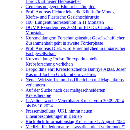
Lordick ist neuer Herausgeber
Gemeinsam gegen Blutkrebs kämpfen
Prof. Andreas Fichter leitet die Klinik für Mund-,
Kiefer- und Plastische Gesichtschirurgie
100. Lungentumorresektion in 11 Monaten
DGMP-Expertenpreis 2024 für PD Dr. Christos
Moustakis
Kurzmeldungen: Forschungsinstitut Gesellschaftlicher
Zusammenhalt geht in zweite Förderphase
Prof. Andreas Dietz wird Ehrenmitglied in ungarischer
Fachgesellschaft
Kurzmeldung: Preise für experimentelle
Krebsforschung verliehen
Leopoldina ehrt Krebsforschende Bahriye Aktas, Josef
Käs und Jochen Guck mit Greve-Preis
Neuer Wirkstoff kann das Überleben mit Magenkrebs
verlängern
Auf der Suche nach der maßgeschneiderten
Krebstherapie
1. Aktionswoche Vererbbarer Krebs: vom 30.09.2024
bis 06.10.2024
Pressemitteilung: UKL nimmt neuen
Linearbeschleuniger in Betrieb
Rückblick Informationstag Krebs am 31. August 2024
Medizin für Jedermann: „Lass dich nicht verbrennen!“