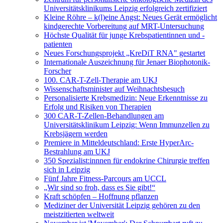
Universitätsklinikums Leipzig erfolgreich zertifiziert
Kleine Röhre – k(l)eine Angst: Neues Gerät ermöglicht
kindgerechte Vorbereitung auf MRT-Untersuchung
Höchste Qualität für junge Krebspatientinnen und -
patienten
Neues Forschungsprojekt „KreDiT RNA" gestartet
Internationale Auszeichnung für Jenaer Biophotonik-
Forscher
100. CAR-T-Zell-Therapie am UKJ
Wissenschaftsminister auf Weihnachtsbesuch
Personalisierte Krebsmedizin: Neue Erkenntnisse zu
Erfolg und Risiken von Therapien
300 CAR-T-Zellen-Behandlungen am
Universitätsklinikum Leipzig: Wenn Immunzellen zu
Krebsjägern werden
Premiere in Mitteldeutschland: Erste HyperArc-
Bestrahlung am UKJ
350 Spezialist:innnen für endokrine Chirurgie treffen
sich in Leipzig
Fünf Jahre Fitness-Parcours am UCCL
„Wir sind so froh, dass es Sie gibt!“
Kraft schöpfen – Hoffnung pflanzen
Mediziner der Universität Leipzig gehören zu den
meistzitierten weltweit