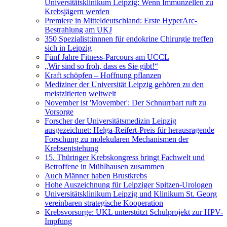
Universitätsklinikum Leipzig: Wenn Immunzellen zu
Krebsjägern werden
Premiere in Mitteldeutschland: Erste HyperArc-
Bestrahlung am UKJ
350 Spezialist:innnen für endokrine Chirurgie treffen
sich in Leipzig
Fünf Jahre Fitness-Parcours am UCCL
„Wir sind so froh, dass es Sie gibt!“
Kraft schöpfen – Hoffnung pflanzen
Mediziner der Universität Leipzig gehören zu den
meistzitierten weltweit
November ist 'Movember': Der Schnurrbart ruft zu
Vorsorge
Forscher der Universitätsmedizin Leipzig
ausgezeichnet: Helga-Reifert-Preis für herausragende
Forschung zu molekularen Mechanismen der
Krebsentstehung
15. Thüringer Krebskongress bringt Fachwelt und
Betroffene in Mühlhausen zusammen
Auch Männer haben Brustkrebs
Hohe Auszeichnung für Leipziger Spitzen-Urologen
Universitätsklinikum Leipzig und Klinikum St. Georg
vereinbaren strategische Kooperation
Krebsvorsorge: UKL unterstützt Schulprojekt zur HPV-
Impfung