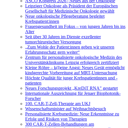
ASCO Kongress 2026 | Neues aus der Onkologie
Leipziger Onkologe als Präsident der Europäischen
Gesellschaft für Medizinische Onkologie gewählt
Neue onkologische Pflegeberatung begleitet
Krebspatient:innen
Frauengesundheit im Fokus – von jungen Jahren bis ins
Alter
Seit über 30 Jahren im Dienste exzellenter
tumorchirurgischer Versorgung
„Zum Wohle der Patient:innen geben wir unseren
Erfahrungsschatz gern weiter“
Zentrum für personalisierte onkologische Medizin des
Universitätsklinikums Leipzig erfolgreich zertifiziert
Kleine Röhre – k(l)eine Angst: Neues Gerät ermöglicht
kindgerechte Vorbereitung auf MRT-Untersuchung
Höchste Qualität für junge Krebspatientinnen und -
patienten
Neues Forschungsprojekt „KreDiT RNA" gestartet
Internationale Auszeichnung für Jenaer Biophotonik-
Forscher
100. CAR-T-Zell-Therapie am UKJ
Wissenschaftsminister auf Weihnachtsbesuch
Personalisierte Krebsmedizin: Neue Erkenntnisse zu
Erfolg und Risiken von Therapien
300 CAR-T-Zellen-Behandlungen am