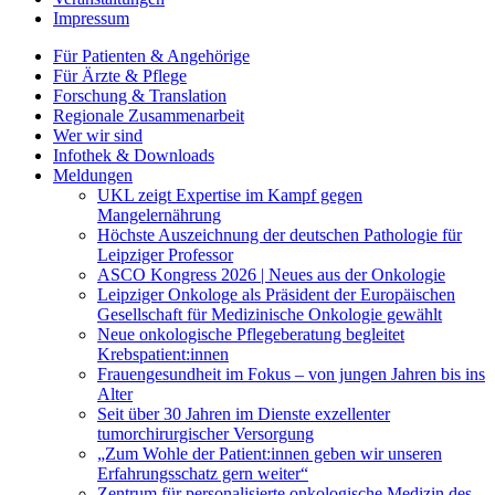
Impressum
Für Patienten & Angehörige
Für Ärzte & Pflege
Forschung & Translation
Regionale Zusammenarbeit
Wer wir sind
Infothek & Downloads
Meldungen
UKL zeigt Expertise im Kampf gegen
Mangelernährung
Höchste Auszeichnung der deutschen Pathologie für
Leipziger Professor
ASCO Kongress 2026 | Neues aus der Onkologie
Leipziger Onkologe als Präsident der Europäischen
Gesellschaft für Medizinische Onkologie gewählt
Neue onkologische Pflegeberatung begleitet
Krebspatient:innen
Frauengesundheit im Fokus – von jungen Jahren bis ins
Alter
Seit über 30 Jahren im Dienste exzellenter
tumorchirurgischer Versorgung
„Zum Wohle der Patient:innen geben wir unseren
Erfahrungsschatz gern weiter“
Zentrum für personalisierte onkologische Medizin des