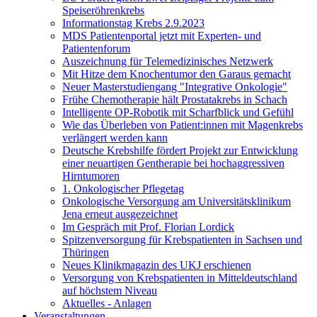
Speiseröhrenkrebs
Informationstag Krebs 2.9.2023
MDS Patientenportal jetzt mit Experten- und
Patientenforum
Auszeichnung für Telemedizinisches Netzwerk
Mit Hitze dem Knochentumor den Garaus gemacht
Neuer Masterstudiengang "Integrative Onkologie"
Frühe Chemotherapie hält Prostatakrebs in Schach
Intelligente OP-Robotik mit Scharfblick und Gefühl
Wie das Überleben von Patient:innen mit Magenkrebs
verlängert werden kann
Deutsche Krebshilfe fördert Projekt zur Entwicklung
einer neuartigen Gentherapie bei hochaggressiven
Hirntumoren
1. Onkologischer Pflegetag
Onkologische Versorgung am Universitätsklinikum
Jena erneut ausgezeichnet
Im Gespräch mit Prof. Florian Lordick
Spitzenversorgung für Krebspatienten in Sachsen und
Thüringen
Neues Klinikmagazin des UKJ erschienen
Versorgung von Krebspatienten in Mitteldeutschland
auf höchstem Niveau
Aktuelles - Anlagen
Veranstaltungen