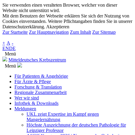
Sie verwenden einen veralteten Browser, welcher von dieser
Website nicht unterstützt wird.
Mit dem Benutzen der Webseite erklären Sie sich der Nutzung von
Cookies einverstanden. Weitere Pflichtangaben finden Sie in unserer
Datenschutzerklärung.
Akzeptieren
Zur Startseite
Zur Hauptnavigation
Zum Inhalt
Zur Sitemap
+
A
-
EN
DE
Menü
Mitteldeutsches Krebszentrum
Menü
Für Patienten & Angehörige
Für Ärzte & Pflege
Forschung & Translation
Regionale Zusammenarbeit
Wer wir sind
Infothek & Downloads
Meldungen
UKL zeigt Expertise im Kampf gegen
Mangelernährung
Höchste Auszeichnung der deutschen Pathologie für
Leipziger Professor