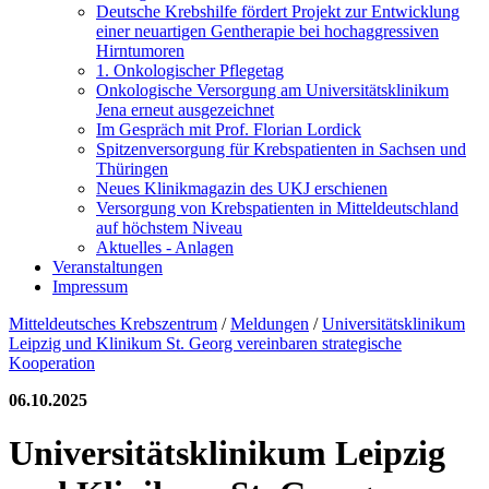
Deutsche Krebshilfe fördert Projekt zur Entwicklung
einer neuartigen Gentherapie bei hochaggressiven
Hirntumoren
1. Onkologischer Pflegetag
Onkologische Versorgung am Universitätsklinikum
Jena erneut ausgezeichnet
Im Gespräch mit Prof. Florian Lordick
Spitzenversorgung für Krebspatienten in Sachsen und
Thüringen
Neues Klinikmagazin des UKJ erschienen
Versorgung von Krebspatienten in Mitteldeutschland
auf höchstem Niveau
Aktuelles - Anlagen
Veranstaltungen
Impressum
Mitteldeutsches Krebszentrum
/
Meldungen
/
Universitätsklinikum
Leipzig und Klinikum St. Georg vereinbaren strategische
Kooperation
06.10.2025
Universitätsklinikum Leipzig