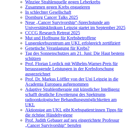
Winzige Strahlenquelle gegen Leberkrebs
Zusammen gegen Krebs engagieren
In schlechter Gesellschaft
Dornburg Cancer Talks 2025
Neue „Cancer Survivorship“-Sprechstunde am
Universitätsklinikum Leipzig startet im September 2025
CCCG Research Retreat 2025
Mut und Hoffnung für Krebsbetroffene
Lungenkrebszentrum am UKL erfolgreich zertifiziert
Genetische Veranlagung für Krebs?
Tag des Sonnenschutzes am 21. Juni: Die Haut bestens
schützen
Prof. Florian Lordick mit Wilhelm-Warner-Preis für
herausragende Leistungen in der Krebsforschung
ausgezeichnet
Prof. Dr. Markus Löffler von der Uni Leipzig in die
Academia Europaea aufgenommen
Adaptive Strahlentherapie mit künstlicher Intelligenz
schafft deutliche Erweiterung des Spektrums
radioonkologischer Behandlungsmöglichkeiten am
UKL
Aktionstag am UKL gibt Krebspatient:innen Tipps für
die richtige Händehygiene
Prof. Judith Gebauer auf neu eingerichtete Professur
„Cancer Survivorship“ berufen