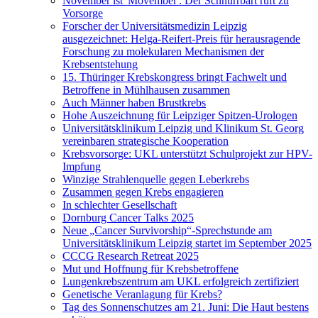
November ist 'Movember': Der Schnurrbart ruft zu
Vorsorge
Forscher der Universitätsmedizin Leipzig
ausgezeichnet: Helga-Reifert-Preis für herausragende
Forschung zu molekularen Mechanismen der
Krebsentstehung
15. Thüringer Krebskongress bringt Fachwelt und
Betroffene in Mühlhausen zusammen
Auch Männer haben Brustkrebs
Hohe Auszeichnung für Leipziger Spitzen-Urologen
Universitätsklinikum Leipzig und Klinikum St. Georg
vereinbaren strategische Kooperation
Krebsvorsorge: UKL unterstützt Schulprojekt zur HPV-
Impfung
Winzige Strahlenquelle gegen Leberkrebs
Zusammen gegen Krebs engagieren
In schlechter Gesellschaft
Dornburg Cancer Talks 2025
Neue „Cancer Survivorship“-Sprechstunde am
Universitätsklinikum Leipzig startet im September 2025
CCCG Research Retreat 2025
Mut und Hoffnung für Krebsbetroffene
Lungenkrebszentrum am UKL erfolgreich zertifiziert
Genetische Veranlagung für Krebs?
Tag des Sonnenschutzes am 21. Juni: Die Haut bestens