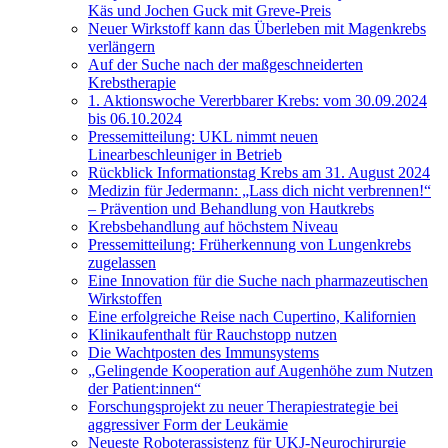
Käs und Jochen Guck mit Greve-Preis
Neuer Wirkstoff kann das Überleben mit Magenkrebs
verlängern
Auf der Suche nach der maßgeschneiderten
Krebstherapie
1. Aktionswoche Vererbbarer Krebs: vom 30.09.2024
bis 06.10.2024
Pressemitteilung: UKL nimmt neuen
Linearbeschleuniger in Betrieb
Rückblick Informationstag Krebs am 31. August 2024
Medizin für Jedermann: „Lass dich nicht verbrennen!“
– Prävention und Behandlung von Hautkrebs
Krebsbehandlung auf höchstem Niveau
Pressemitteilung: Früherkennung von Lungenkrebs
zugelassen
Eine Innovation für die Suche nach pharmazeutischen
Wirkstoffen
Eine erfolgreiche Reise nach Cupertino, Kalifornien
Klinikaufenthalt für Rauchstopp nutzen
Die Wachtposten des Immunsystems
„Gelingende Kooperation auf Augenhöhe zum Nutzen
der Patient:innen“
Forschungsprojekt zu neuer Therapiestrategie bei
aggressiver Form der Leukämie
Neueste Roboterassistenz für UKJ-Neurochirurgie