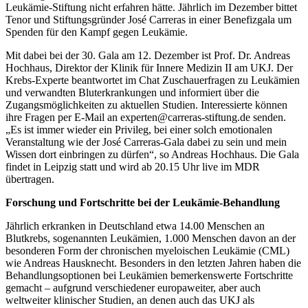
Leukämie-Stiftung nicht erfahren hätte. Jährlich im Dezember bittet
Tenor und Stiftungsgründer José Carreras in einer Benefizgala um
Spenden für den Kampf gegen Leukämie.
Mit dabei bei der 30. Gala am 12. Dezember ist Prof. Dr. Andreas
Hochhaus, Direktor der Klinik für Innere Medizin II am UKJ. Der
Krebs-Experte beantwortet im Chat Zuschauerfragen zu Leukämien
und verwandten Bluterkrankungen und informiert über die
Zugangsmöglichkeiten zu aktuellen Studien. Interessierte können
ihre Fragen per E-Mail an
experten@carreras-stiftung.de
senden.
„Es ist immer wieder ein Privileg, bei einer solch emotionalen
Veranstaltung wie der José Carreras-Gala dabei zu sein und mein
Wissen dort einbringen zu dürfen“, so Andreas Hochhaus. Die Gala
findet in Leipzig statt und wird ab 20.15 Uhr live im MDR
übertragen.
Forschung und Fortschritte bei der Leukämie-Behandlung
Jährlich erkranken in Deutschland etwa 14.00 Menschen an
Blutkrebs, sogenannten Leukämien, 1.000 Menschen davon an der
besonderen Form der chronischen myeloischen Leukämie (CML)
wie Andreas Hausknecht. Besonders in den letzten Jahren haben die
Behandlungsoptionen bei Leukämien bemerkenswerte Fortschritte
gemacht – aufgrund verschiedener europaweiter, aber auch
weltweiter klinischer Studien, an denen auch das UKJ als