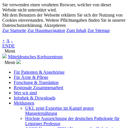
Sie verwenden einen veralteten Browser, welcher von dieser
Website nicht unterstützt wird.
Mit dem Benutzen der Webseite erklären Sie sich der Nutzung von
Cookies einverstanden. Weitere Pflichtangaben finden Sie in unserer
Datenschutzerklärung.
Akzeptieren
Zur Startseite
Zur Hauptnavigation
Zum Inhalt
Zur Sitemap
+
A
-
EN
DE
Menü
Mitteldeutsches Krebszentrum
Menü
Für Patienten & Angehörige
Für Ärzte & Pflege
Forschung & Translation
Regionale Zusammenarbeit
Wer wir sind
Infothek & Downloads
Meldungen
UKL zeigt Expertise im Kampf gegen
Mangelernährung
Höchste Auszeichnung der deutschen Pathologie für
Leipziger Professor