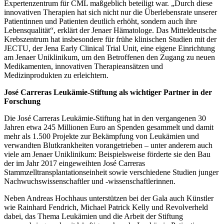
Expertenzentrum für CML maßgeblich beteiligt war. „Durch diese
innovativen Therapien hat sich nicht nur die Überlebensrate unserer
Patientinnen und Patienten deutlich erhöht, sondern auch ihre
Lebensqualität“, erklärt der Jenaer Hämatologe. Das Mitteldeutsche
Krebszentrum hat insbesondere für frühe klinischen Studien mit der
JECTU, der Jena Early Clinical Trial Unit, eine eigene Einrichtung
am Jenaer Uniklinikum, um den Betroffenen den Zugang zu neuen
Medikamenten, innovativen Therapieansätzen und
Medizinprodukten zu erleichtern.
José Carreras Leukämie-Stiftung als wichtiger Partner in der
Forschung
Die José Carreras Leukämie-Stiftung hat in den vergangenen 30
Jahren etwa 245 Millionen Euro an Spenden gesammelt und damit
mehr als 1.500 Projekte zur Bekämpfung von Leukämien und
verwandten Blutkrankheiten vorangetrieben – unter anderem auch
viele am Jenaer Uniklinikum: Beispielsweise förderte sie den Bau
der im Jahr 2017 eingeweihten José Carreras
Stammzelltransplantationseinheit sowie verschiedene Studien junger
Nachwuchswissenschaftler und -wissenschaftlerinnen.
Neben Andreas Hochhaus unterstützen bei der Gala auch Künstler
wie Rainhard Fendrich, Michael Patrick Kelly und Revolverheld
dabei, das Thema Leukämien und die Arbeit der Stiftung