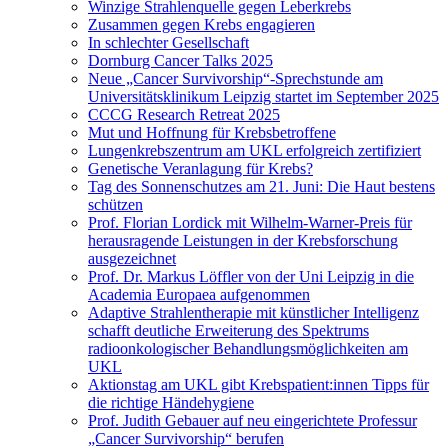
Winzige Strahlenquelle gegen Leberkrebs
Zusammen gegen Krebs engagieren
In schlechter Gesellschaft
Dornburg Cancer Talks 2025
Neue „Cancer Survivorship“-Sprechstunde am
Universitätsklinikum Leipzig startet im September 2025
CCCG Research Retreat 2025
Mut und Hoffnung für Krebsbetroffene
Lungenkrebszentrum am UKL erfolgreich zertifiziert
Genetische Veranlagung für Krebs?
Tag des Sonnenschutzes am 21. Juni: Die Haut bestens
schützen
Prof. Florian Lordick mit Wilhelm-Warner-Preis für
herausragende Leistungen in der Krebsforschung
ausgezeichnet
Prof. Dr. Markus Löffler von der Uni Leipzig in die
Academia Europaea aufgenommen
Adaptive Strahlentherapie mit künstlicher Intelligenz
schafft deutliche Erweiterung des Spektrums
radioonkologischer Behandlungsmöglichkeiten am
UKL
Aktionstag am UKL gibt Krebspatient:innen Tipps für
die richtige Händehygiene
Prof. Judith Gebauer auf neu eingerichtete Professur
„Cancer Survivorship“ berufen