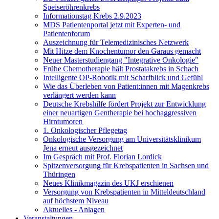
Speiseröhrenkrebs
Informationstag Krebs 2.9.2023
MDS Patientenportal jetzt mit Experten- und
Patientenforum
Auszeichnung für Telemedizinisches Netzwerk
Mit Hitze dem Knochentumor den Garaus gemacht
Neuer Masterstudiengang "Integrative Onkologie"
Frühe Chemotherapie hält Prostatakrebs in Schach
Intelligente OP-Robotik mit Scharfblick und Gefühl
Wie das Überleben von Patient:innen mit Magenkrebs
verlängert werden kann
Deutsche Krebshilfe fördert Projekt zur Entwicklung
einer neuartigen Gentherapie bei hochaggressiven
Hirntumoren
1. Onkologischer Pflegetag
Onkologische Versorgung am Universitätsklinikum
Jena erneut ausgezeichnet
Im Gespräch mit Prof. Florian Lordick
Spitzenversorgung für Krebspatienten in Sachsen und
Thüringen
Neues Klinikmagazin des UKJ erschienen
Versorgung von Krebspatienten in Mitteldeutschland
auf höchstem Niveau
Aktuelles - Anlagen
Veranstaltungen