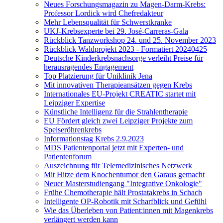
Neues Forschungsmagazin zu Magen-Darm-Krebs:
Professor Lordick wird Chefredakteur
Mehr Lebensqualität für Schwerstkranke
UKJ-Krebsexperte bei 29. José-Carreras-Gala
Rückblick Tanzworkshop 24. und 25. November 2023
Rückblick Waldprojekt 2023 - Formatiert 20240425
Deutsche Kinderkrebsnachsorge verleiht Preise für
herausragendes Engagement
Top Platzierung für Uniklinik Jena
Mit innovativen Therapieansätzen gegen Krebs
Internationales EU-Projekt CREATIC startet mit
Leipziger Expertise
Künstliche Intelligenz für die Strahlentherapie
EU Fördert gleich zwei Leipziger Projekte zum
Speiseröhrenkrebs
Informationstag Krebs 2.9.2023
MDS Patientenportal jetzt mit Experten- und
Patientenforum
Auszeichnung für Telemedizinisches Netzwerk
Mit Hitze dem Knochentumor den Garaus gemacht
Neuer Masterstudiengang "Integrative Onkologie"
Frühe Chemotherapie hält Prostatakrebs in Schach
Intelligente OP-Robotik mit Scharfblick und Gefühl
Wie das Überleben von Patient:innen mit Magenkrebs
verlängert werden kann