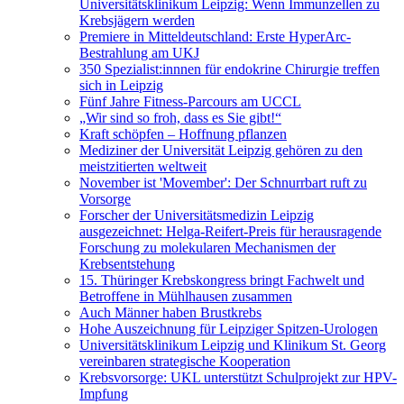
Universitätsklinikum Leipzig: Wenn Immunzellen zu
Krebsjägern werden
Premiere in Mitteldeutschland: Erste HyperArc-
Bestrahlung am UKJ
350 Spezialist:innnen für endokrine Chirurgie treffen
sich in Leipzig
Fünf Jahre Fitness-Parcours am UCCL
„Wir sind so froh, dass es Sie gibt!“
Kraft schöpfen – Hoffnung pflanzen
Mediziner der Universität Leipzig gehören zu den
meistzitierten weltweit
November ist 'Movember': Der Schnurrbart ruft zu
Vorsorge
Forscher der Universitätsmedizin Leipzig
ausgezeichnet: Helga-Reifert-Preis für herausragende
Forschung zu molekularen Mechanismen der
Krebsentstehung
15. Thüringer Krebskongress bringt Fachwelt und
Betroffene in Mühlhausen zusammen
Auch Männer haben Brustkrebs
Hohe Auszeichnung für Leipziger Spitzen-Urologen
Universitätsklinikum Leipzig und Klinikum St. Georg
vereinbaren strategische Kooperation
Krebsvorsorge: UKL unterstützt Schulprojekt zur HPV-
Impfung