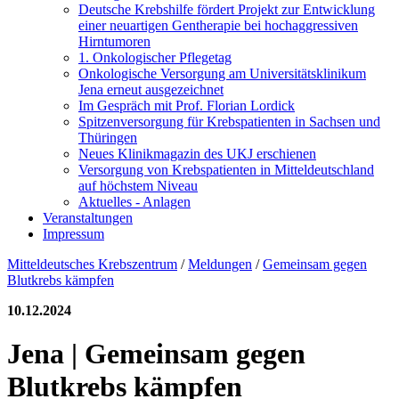
Deutsche Krebshilfe fördert Projekt zur Entwicklung
einer neuartigen Gentherapie bei hochaggressiven
Hirntumoren
1. Onkologischer Pflegetag
Onkologische Versorgung am Universitätsklinikum
Jena erneut ausgezeichnet
Im Gespräch mit Prof. Florian Lordick
Spitzenversorgung für Krebspatienten in Sachsen und
Thüringen
Neues Klinikmagazin des UKJ erschienen
Versorgung von Krebspatienten in Mitteldeutschland
auf höchstem Niveau
Aktuelles - Anlagen
Veranstaltungen
Impressum
Mitteldeutsches Krebszentrum
/
Meldungen
/
Gemeinsam gegen
Blutkrebs kämpfen
10.12.2024
Jena | Gemeinsam gegen
Blutkrebs kämpfen