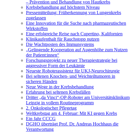
– Prävention und Behandlung von Hautkrebs
Krebsbehandlung auf höchstem Niveau
Pressemitteilung: Früherkennung von Lungenkrebs
zugelassen
Eine Innovation für die Suche nach pharmazeutischen
Wirkstoffen
Eine erfolgreiche Reise nach Cupertino, Kalifornien
Klinikaufenthalt für Rauchstopp nutzen
Die Wachtposten des Immunsystems
„Gelingende Kooperation auf Augenhöhe zum Nutzen
der Patient:innen“
Forschungsprojekt zu neuer Therapiestrategie bei
aggressiver Form der Leukämie
Neueste Roboterassistenz für UKJ-Neurochirurgie
Bei seltenen Knochen- und Weichteiltumoren in
sicheren Händen
Neue Wege in der Krebsbehandlung
Erfahrung bei seltenen Krebsfällen
Dritter „da Vinci“-OP-Roboter am Universitätsklinikum
Leipzig in vollem Routineprogramm
2. Onkologischer Pflegetag
Weltkrebstag am 4. Februar: Mit KI gegen Krebs
Ein Jahr CCCG
DGHO überträgt Prof. Dr. Andreas Hochhaus die
Verantwortung