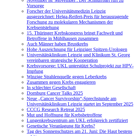
November ist 'Movember': Der Schnurrbart ruft zu
Vorsorge
Forscher der Universitätsmedizin Leipzig
ausgezeichnet: Helga-Reifert-Preis für herausragende
Forschung zu molekularen Mechanismen der
Krebsentstehung
15. Thüringer Krebskongress bringt Fachwelt und
Betroffene in Mühlhausen zusammen
Auch Männer haben Brustkrebs
Hohe Auszeichnung für Leipziger Spitzen-Urologen
Universitätsklinikum Leipzig und Klinikum St. Georg
vereinbaren strategische Kooperation
Krebsvorsorge: UKL unterstützt Schulprojekt zur HPV-
Impfung
Winzige Strahlenquelle gegen Leberkrebs
Zusammen gegen Krebs engagieren
In schlechter Gesellschaft
Dornburg Cancer Talks 2025
Neue „Cancer Survivorship“-Sprechstunde am
Universitätsklinikum Leipzig startet im September 2025
CCCG Research Retreat 2025
Mut und Hoffnung für Krebsbetroffene
Lungenkrebszentrum am UKL erfolgreich zertifiziert
Genetische Veranlagung für Krebs?
Tag des Sonnenschutzes am 21. Juni: Die Haut bestens