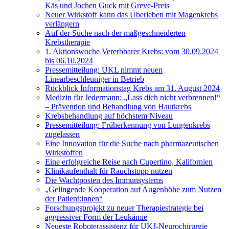
Käs und Jochen Guck mit Greve-Preis
Neuer Wirkstoff kann das Überleben mit Magenkrebs
verlängern
Auf der Suche nach der maßgeschneiderten
Krebstherapie
1. Aktionswoche Vererbbarer Krebs: vom 30.09.2024
bis 06.10.2024
Pressemitteilung: UKL nimmt neuen
Linearbeschleuniger in Betrieb
Rückblick Informationstag Krebs am 31. August 2024
Medizin für Jedermann: „Lass dich nicht verbrennen!“
– Prävention und Behandlung von Hautkrebs
Krebsbehandlung auf höchstem Niveau
Pressemitteilung: Früherkennung von Lungenkrebs
zugelassen
Eine Innovation für die Suche nach pharmazeutischen
Wirkstoffen
Eine erfolgreiche Reise nach Cupertino, Kalifornien
Klinikaufenthalt für Rauchstopp nutzen
Die Wachtposten des Immunsystems
„Gelingende Kooperation auf Augenhöhe zum Nutzen
der Patient:innen“
Forschungsprojekt zu neuer Therapiestrategie bei
aggressiver Form der Leukämie
Neueste Roboterassistenz für UKJ-Neurochirurgie