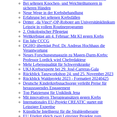
Bei seltenen Knochen- und Weichteiltumoren in
sicheren Händen
Neue Wege in der Krebsbehandlung
Erfahrung bei seltenen Krebsfällen
Dritter „da Vinci“-OP-Roboter am Universitätsklinikum
Leipzig in vollem Routineprogramm
2. Onkologischer Pflegetag
Weltkrebstag am 4. Februar: Mit KI gegen Krebs
Ein Jahr CCCG
DGHO überträgt Prof. Dr. Andreas Hochhaus die
Verantwortung
Neues Forschungsmagazin zu Magen-Darm-Krebs:
Professor Lordick wird Chefredakteur
Mehr Lebensqualität für Schwerstkranke
UKJ-Krebsexperte bei 29. José-Carreras-Gala
Rückblick Tanzworkshop 24. und 25. November 2023
Rückblick Waldprojekt 2023 - Formatiert 20240425
Deutsche Kinderkrebsnachsorge verleiht Preise für
herausragendes Engagement
Top Platzierung für Uniklinik Jena
Mit innovativen Therapieansätzen gegen Krebs
Internationales EU-Projekt CREATIC startet mit
Leipziger Expertise
Künstliche Intelligenz für die Strahlentherapie
EU Fördert gleich zwei Leipziger Projekte zum