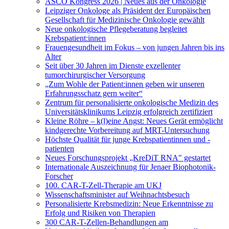
ASCO Kongress 2026 | Neues aus der Onkologie
Leipziger Onkologe als Präsident der Europäischen
Gesellschaft für Medizinische Onkologie gewählt
Neue onkologische Pflegeberatung begleitet
Krebspatient:innen
Frauengesundheit im Fokus – von jungen Jahren bis ins
Alter
Seit über 30 Jahren im Dienste exzellenter
tumorchirurgischer Versorgung
„Zum Wohle der Patient:innen geben wir unseren
Erfahrungsschatz gern weiter“
Zentrum für personalisierte onkologische Medizin des
Universitätsklinikums Leipzig erfolgreich zertifiziert
Kleine Röhre – k(l)eine Angst: Neues Gerät ermöglicht
kindgerechte Vorbereitung auf MRT-Untersuchung
Höchste Qualität für junge Krebspatientinnen und -
patienten
Neues Forschungsprojekt „KreDiT RNA" gestartet
Internationale Auszeichnung für Jenaer Biophotonik-
Forscher
100. CAR-T-Zell-Therapie am UKJ
Wissenschaftsminister auf Weihnachtsbesuch
Personalisierte Krebsmedizin: Neue Erkenntnisse zu
Erfolg und Risiken von Therapien
300 CAR-T-Zellen-Behandlungen am