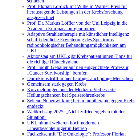
schützen
Prof. Florian Lordick mit Wilhelm-Warner-Preis für
herausragende Leistungen in der Krebsforschung
ausgezeichnet
Prof. Dr. Markus Löffler von der Uni Leipzig in die
Academia Europaea aufgenommen
Adaptive Strahlentherapie mit künstlicher Intelligenz
schafft deutliche Erweiterung des Spektrums
radioonkologischer Behandlungsmöglichkeiten am
UKL
Aktionstag am UKL gibt Krebspatient:innen Tipps für
die richtige Händehygiene
Prof. Judith Gebauer auf neu eingerichtete Professur
„Cancer Survivorship“ berufen
Darmkrebs trifft immer häufiger auch junge Menschen
Gemeinsam stark gegen Krebs
Kurzmeldungen aus der Medizin: Verbesserte
Heilungschancen bei Speiseröhrenkrebs
Seltene Nebenwirkung bei Immuntherapie gegen Krebs
entdeckt
Weltkrebstag 2025: „Nicht zufriedengeben mit der
Situation“
UKL nimmt weiteren hochmodernen
Linearbeschleuniger in Betrieb
Fachzeitschrift "Die Onkologie": Professor Florian