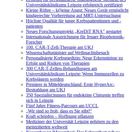
Universitätsklinikums Leipzig erfolgreich zertifiziert
Kleine Röhre – k(l)eine Angst: Neues Gerät ermöglicht
kindgerechte Vorbereitung auf MRT-Untersuchung
Höchste Qualität für junge Krebspatientinnen und -
patienten
Neues Forschungsprojekt „KreDiT RNA" gestartet
Internationale Auszeichnung für Jenaer Biophotonik-
Forscher
100. CAR-T-Zell-Therapie am UKJ
Wissenschaftsminister auf Weihnachtsbesuch
Personalisierte Krebsmedizin: Neue Erkenntnisse zu
Erfolg und Risiken von Therapien
300 CAR-T-Zellen-Behandlungen am
Universitätsklinikum Leipzig: Wenn Immunzellen zu
Krebsjägern werden
Premiere in Mitteldeutschland: Erste HyperArc-
Bestrahlung am UKJ
350 Spezialist:innnen für endokrine Chirurgie treffen
sich in Leipzig
Fünf Jahre Fitness-Parcours am UCCL
„Wir sind so froh, dass es Sie gibt!“
Kraft schöpfen – Hoffnung pflanzen
Mediziner der Universität Leipzig gehören zu den
meistzitierten weltweit