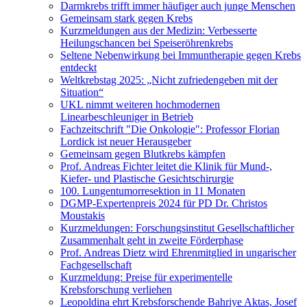
Darmkrebs trifft immer häufiger auch junge Menschen
Gemeinsam stark gegen Krebs
Kurzmeldungen aus der Medizin: Verbesserte
Heilungschancen bei Speiseröhrenkrebs
Seltene Nebenwirkung bei Immuntherapie gegen Krebs
entdeckt
Weltkrebstag 2025: „Nicht zufriedengeben mit der
Situation“
UKL nimmt weiteren hochmodernen
Linearbeschleuniger in Betrieb
Fachzeitschrift "Die Onkologie": Professor Florian
Lordick ist neuer Herausgeber
Gemeinsam gegen Blutkrebs kämpfen
Prof. Andreas Fichter leitet die Klinik für Mund-,
Kiefer- und Plastische Gesichtschirurgie
100. Lungentumorresektion in 11 Monaten
DGMP-Expertenpreis 2024 für PD Dr. Christos
Moustakis
Kurzmeldungen: Forschungsinstitut Gesellschaftlicher
Zusammenhalt geht in zweite Förderphase
Prof. Andreas Dietz wird Ehrenmitglied in ungarischer
Fachgesellschaft
Kurzmeldung: Preise für experimentelle
Krebsforschung verliehen
Leopoldina ehrt Krebsforschende Bahriye Aktas, Josef