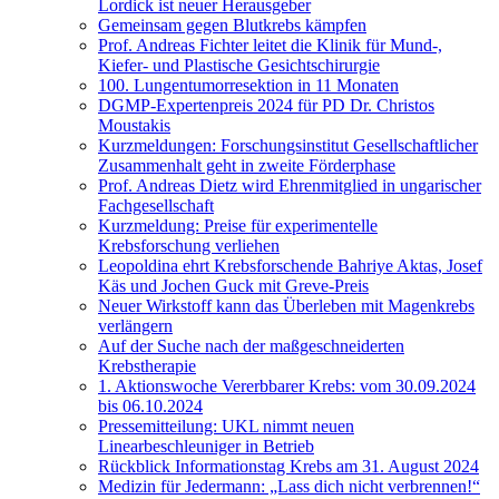
Lordick ist neuer Herausgeber
Gemeinsam gegen Blutkrebs kämpfen
Prof. Andreas Fichter leitet die Klinik für Mund-,
Kiefer- und Plastische Gesichtschirurgie
100. Lungentumorresektion in 11 Monaten
DGMP-Expertenpreis 2024 für PD Dr. Christos
Moustakis
Kurzmeldungen: Forschungsinstitut Gesellschaftlicher
Zusammenhalt geht in zweite Förderphase
Prof. Andreas Dietz wird Ehrenmitglied in ungarischer
Fachgesellschaft
Kurzmeldung: Preise für experimentelle
Krebsforschung verliehen
Leopoldina ehrt Krebsforschende Bahriye Aktas, Josef
Käs und Jochen Guck mit Greve-Preis
Neuer Wirkstoff kann das Überleben mit Magenkrebs
verlängern
Auf der Suche nach der maßgeschneiderten
Krebstherapie
1. Aktionswoche Vererbbarer Krebs: vom 30.09.2024
bis 06.10.2024
Pressemitteilung: UKL nimmt neuen
Linearbeschleuniger in Betrieb
Rückblick Informationstag Krebs am 31. August 2024
Medizin für Jedermann: „Lass dich nicht verbrennen!“