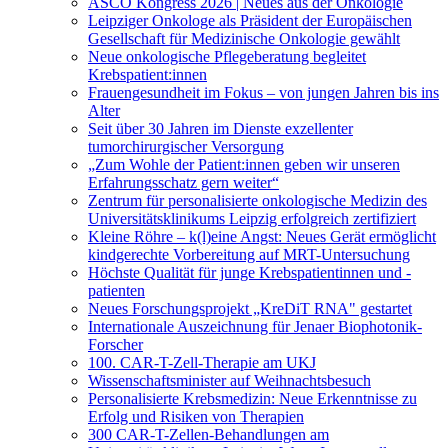
ASCO Kongress 2026 | Neues aus der Onkologie
Leipziger Onkologe als Präsident der Europäischen
Gesellschaft für Medizinische Onkologie gewählt
Neue onkologische Pflegeberatung begleitet
Krebspatient:innen
Frauengesundheit im Fokus – von jungen Jahren bis ins
Alter
Seit über 30 Jahren im Dienste exzellenter
tumorchirurgischer Versorgung
„Zum Wohle der Patient:innen geben wir unseren
Erfahrungsschatz gern weiter“
Zentrum für personalisierte onkologische Medizin des
Universitätsklinikums Leipzig erfolgreich zertifiziert
Kleine Röhre – k(l)eine Angst: Neues Gerät ermöglicht
kindgerechte Vorbereitung auf MRT-Untersuchung
Höchste Qualität für junge Krebspatientinnen und -
patienten
Neues Forschungsprojekt „KreDiT RNA" gestartet
Internationale Auszeichnung für Jenaer Biophotonik-
Forscher
100. CAR-T-Zell-Therapie am UKJ
Wissenschaftsminister auf Weihnachtsbesuch
Personalisierte Krebsmedizin: Neue Erkenntnisse zu
Erfolg und Risiken von Therapien
300 CAR-T-Zellen-Behandlungen am