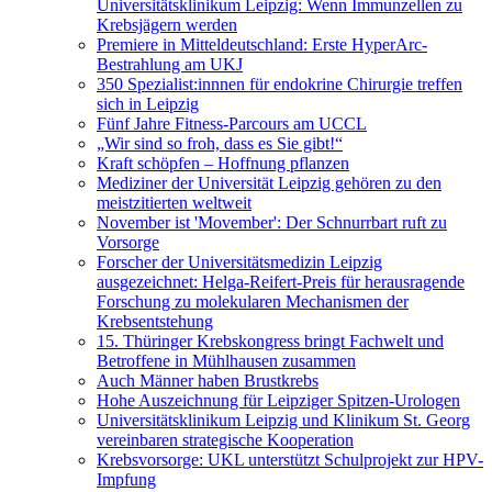
Universitätsklinikum Leipzig: Wenn Immunzellen zu
Krebsjägern werden
Premiere in Mitteldeutschland: Erste HyperArc-
Bestrahlung am UKJ
350 Spezialist:innnen für endokrine Chirurgie treffen
sich in Leipzig
Fünf Jahre Fitness-Parcours am UCCL
„Wir sind so froh, dass es Sie gibt!“
Kraft schöpfen – Hoffnung pflanzen
Mediziner der Universität Leipzig gehören zu den
meistzitierten weltweit
November ist 'Movember': Der Schnurrbart ruft zu
Vorsorge
Forscher der Universitätsmedizin Leipzig
ausgezeichnet: Helga-Reifert-Preis für herausragende
Forschung zu molekularen Mechanismen der
Krebsentstehung
15. Thüringer Krebskongress bringt Fachwelt und
Betroffene in Mühlhausen zusammen
Auch Männer haben Brustkrebs
Hohe Auszeichnung für Leipziger Spitzen-Urologen
Universitätsklinikum Leipzig und Klinikum St. Georg
vereinbaren strategische Kooperation
Krebsvorsorge: UKL unterstützt Schulprojekt zur HPV-
Impfung