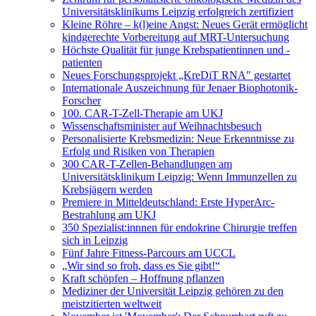
Universitätsklinikums Leipzig erfolgreich zertifiziert
Kleine Röhre – k(l)eine Angst: Neues Gerät ermöglicht
kindgerechte Vorbereitung auf MRT-Untersuchung
Höchste Qualität für junge Krebspatientinnen und -
patienten
Neues Forschungsprojekt „KreDiT RNA" gestartet
Internationale Auszeichnung für Jenaer Biophotonik-
Forscher
100. CAR-T-Zell-Therapie am UKJ
Wissenschaftsminister auf Weihnachtsbesuch
Personalisierte Krebsmedizin: Neue Erkenntnisse zu
Erfolg und Risiken von Therapien
300 CAR-T-Zellen-Behandlungen am
Universitätsklinikum Leipzig: Wenn Immunzellen zu
Krebsjägern werden
Premiere in Mitteldeutschland: Erste HyperArc-
Bestrahlung am UKJ
350 Spezialist:innnen für endokrine Chirurgie treffen
sich in Leipzig
Fünf Jahre Fitness-Parcours am UCCL
„Wir sind so froh, dass es Sie gibt!“
Kraft schöpfen – Hoffnung pflanzen
Mediziner der Universität Leipzig gehören zu den
meistzitierten weltweit