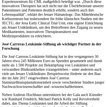
Expertenzentrum für CML maßgeblich beteiligt war. „Durch diese
innovativen Therapien hat sich nicht nur die Überlebensrate unserer
Patientinnen und Patienten deutlich erhöht, sondern auch ihre
Lebensqualität“, erklärt der Jenaer Hämatologe. Das Mitteldeutsche
Krebszentrum hat insbesondere für frühe klinischen Studien mit der
JECTU, der Jena Early Clinical Trial Unit, eine eigene Einrichtung
am Jenaer Uniklinikum, um den Betroffenen den Zugang zu neuen
Medikamenten, innovativen Therapieansätzen und
Medizinprodukten zu erleichtern.
José Carreras Leukämie-Stiftung als wichtiger Partner in der
Forschung
Die José Carreras Leukämie-Stiftung hat in den vergangenen 30
Jahren etwa 245 Millionen Euro an Spenden gesammelt und damit
mehr als 1.500 Projekte zur Bekämpfung von Leukämien und
verwandten Blutkrankheiten vorangetrieben – unter anderem auch
viele am Jenaer Uniklinikum: Beispielsweise förderte sie den Bau
der im Jahr 2017 eingeweihten José Carreras
Stammzelltransplantationseinheit sowie verschiedene Studien junger
Nachwuchswissenschaftler und -wissenschaftlerinnen.
Neben Andreas Hochhaus unterstützen bei der Gala auch Künstler
wie Rainhard Fendrich, Michael Patrick Kelly und Revolverheld
dabei, das Thema Leukämien und die Arbeit der Stiftung