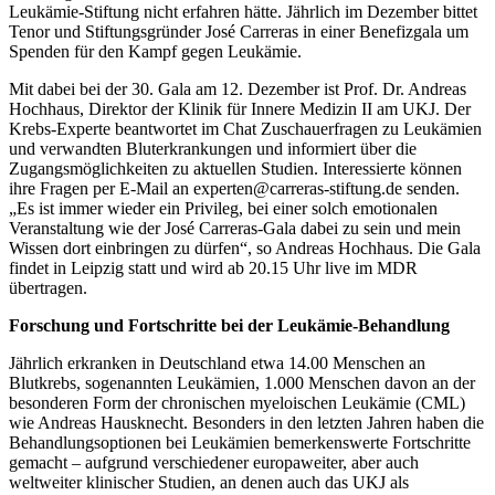
Leukämie-Stiftung nicht erfahren hätte. Jährlich im Dezember bittet
Tenor und Stiftungsgründer José Carreras in einer Benefizgala um
Spenden für den Kampf gegen Leukämie.
Mit dabei bei der 30. Gala am 12. Dezember ist Prof. Dr. Andreas
Hochhaus, Direktor der Klinik für Innere Medizin II am UKJ. Der
Krebs-Experte beantwortet im Chat Zuschauerfragen zu Leukämien
und verwandten Bluterkrankungen und informiert über die
Zugangsmöglichkeiten zu aktuellen Studien. Interessierte können
ihre Fragen per E-Mail an
experten@carreras-stiftung.de
senden.
„Es ist immer wieder ein Privileg, bei einer solch emotionalen
Veranstaltung wie der José Carreras-Gala dabei zu sein und mein
Wissen dort einbringen zu dürfen“, so Andreas Hochhaus. Die Gala
findet in Leipzig statt und wird ab 20.15 Uhr live im MDR
übertragen.
Forschung und Fortschritte bei der Leukämie-Behandlung
Jährlich erkranken in Deutschland etwa 14.00 Menschen an
Blutkrebs, sogenannten Leukämien, 1.000 Menschen davon an der
besonderen Form der chronischen myeloischen Leukämie (CML)
wie Andreas Hausknecht. Besonders in den letzten Jahren haben die
Behandlungsoptionen bei Leukämien bemerkenswerte Fortschritte
gemacht – aufgrund verschiedener europaweiter, aber auch
weltweiter klinischer Studien, an denen auch das UKJ als