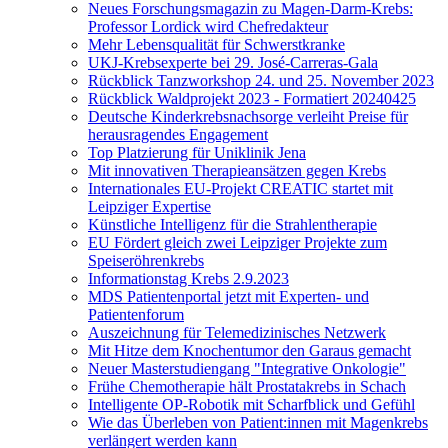
Neues Forschungsmagazin zu Magen-Darm-Krebs:
Professor Lordick wird Chefredakteur
Mehr Lebensqualität für Schwerstkranke
UKJ-Krebsexperte bei 29. José-Carreras-Gala
Rückblick Tanzworkshop 24. und 25. November 2023
Rückblick Waldprojekt 2023 - Formatiert 20240425
Deutsche Kinderkrebsnachsorge verleiht Preise für
herausragendes Engagement
Top Platzierung für Uniklinik Jena
Mit innovativen Therapieansätzen gegen Krebs
Internationales EU-Projekt CREATIC startet mit
Leipziger Expertise
Künstliche Intelligenz für die Strahlentherapie
EU Fördert gleich zwei Leipziger Projekte zum
Speiseröhrenkrebs
Informationstag Krebs 2.9.2023
MDS Patientenportal jetzt mit Experten- und
Patientenforum
Auszeichnung für Telemedizinisches Netzwerk
Mit Hitze dem Knochentumor den Garaus gemacht
Neuer Masterstudiengang "Integrative Onkologie"
Frühe Chemotherapie hält Prostatakrebs in Schach
Intelligente OP-Robotik mit Scharfblick und Gefühl
Wie das Überleben von Patient:innen mit Magenkrebs
verlängert werden kann