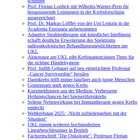
schützen
Prof. Florian Lordick mit Wilhelm-Warner-Preis für
herausragende Leistungen in der Krebsforschung
ausgezeichnet
Prof. Dr. Markus Löffler von der Uni Leipzig in die
Academia Europaea aufgenommen
Adaptive Strahlentherapie mit künstlicher Intelligenz
schafft deutliche Erweiterung des Spektrums
radioonkologischer Behandlungsmöglichkeiten am
UKL
Aktionstag am UKL gibt Krebspatient:innen Tipps für
die richtige Händehygiene
Prof. Judith Gebauer auf neu eingerichtete Professur
„Cancer Survivorship“ berufen
Darmkrebs trifft immer häufiger auch junge Menschen
Gemeinsam stark gegen Krebs
Kurzmeldungen aus der Medizin: Verbesserte
Heilungschancen bei Speiseröhrenkrebs
Seltene Nebenwirkung bei Immuntherapie gegen Krebs
entdeckt
Weltkrebstag 2025: „Nicht zufriedengeben mit der
Situation“
UKL nimmt weiteren hochmodernen
Linearbeschleuniger in Betrieb
Fachzeitschrift "Die Onkologie": Professor Florian