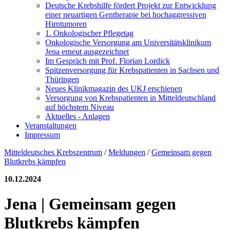
Deutsche Krebshilfe fördert Projekt zur Entwicklung
einer neuartigen Gentherapie bei hochaggressiven
Hirntumoren
1. Onkologischer Pflegetag
Onkologische Versorgung am Universitätsklinikum
Jena erneut ausgezeichnet
Im Gespräch mit Prof. Florian Lordick
Spitzenversorgung für Krebspatienten in Sachsen und
Thüringen
Neues Klinikmagazin des UKJ erschienen
Versorgung von Krebspatienten in Mitteldeutschland
auf höchstem Niveau
Aktuelles - Anlagen
Veranstaltungen
Impressum
Mitteldeutsches Krebszentrum
/
Meldungen
/
Gemeinsam gegen
Blutkrebs kämpfen
10.12.2024
Jena | Gemeinsam gegen
Blutkrebs kämpfen