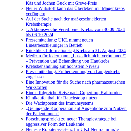
Käs und Jochen Guck mit Greve-Preis
Neuer Wirkstoff kann das Überleben mit Magenkrebs
verlängern
Auf der Suche nach der maßgeschneiderten
Krebstherapie
1. Aktionswoche Vererbbarer Krebs: vom 30.09.2024
bis 06.10.2024
Pressemitteilung: UKL nimmt neuen
Linearbeschleuniger in Betrieb
Rückblick Informationstag Krebs am 31. August 2024
Medizin für Jedermann: „Lass dich nicht verbrennen!“
– Prävention und Behandlung von Hautkrebs
Krebsbehandlung auf höchstem Niveau
Pressemitteilung: Früherkennung von Lungenkrebs
zugelassen
Eine Innovation für die Suche nach pharmazeutischen
Wirkstoffen
Eine erfolgreiche Reise nach Cupertino, Kalifornien
Klinikaufenthalt für Rauchstopp nutzen
Die Wachtposten des Immunsystems
„Gelingende Kooperation auf Augenhöhe zum Nutzen
der Patient:innen“
Forschungsprojekt zu neuer Therapiestrategie bei
aggressiver Form der Leukämie
Neueste Roboterassistenz für UKJ-Neurochirurgie