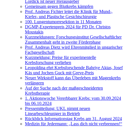
Lordick ist neuer Herausgeber
Gemeinsam gegen Blutkrebs kämpfen
Prof. Andreas Fichter leitet die Klinik für Mund-,
Kiefer- und Plastische Gesichtschirurgie
100. Lungentumorresektion in 11 Monaten
DGMP-Expertenpreis 2024 für PD Dr. Christos
Moustakis
Kurzmeldungen: Forschungsinstitut Gesellschaftlicher
Zusammenhalt geht in zweite Förderphase
Prof. Andreas Dietz wird Ehrenmitglied in ungarischer
Fachgesellschaft
Kurzmeldung: Preise für experimentelle
Krebsforschung verliehen
Leopoldina ehrt Krebsforschende Bahriye Aktas, Josef
Käs und Jochen Guck mit Greve-Preis
Neuer Wirkstoff kann das Überleben mit Magenkrebs
verlängern
Auf der Suche nach der maßgeschneiderten
Krebstherapie
1. Aktionswoche Vererbbarer Krebs: vom 30.09.2024
bis 06.10.2024
Pressemitteilung: UKL nimmt neuen
Linearbeschleuniger in Betrieb
Rückblick Informationstag Krebs am 31. August 2024
Medizin für Jedermann: „Lass dich nicht verbrennen!“