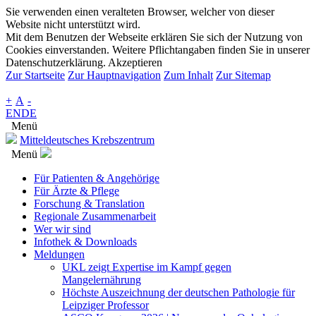
Sie verwenden einen veralteten Browser, welcher von dieser
Website nicht unterstützt wird.
Mit dem Benutzen der Webseite erklären Sie sich der Nutzung von
Cookies einverstanden. Weitere Pflichtangaben finden Sie in unserer
Datenschutzerklärung.
Akzeptieren
Zur Startseite
Zur Hauptnavigation
Zum Inhalt
Zur Sitemap
+
A
-
EN
DE
Menü
Mitteldeutsches Krebszentrum
Menü
Für Patienten & Angehörige
Für Ärzte & Pflege
Forschung & Translation
Regionale Zusammenarbeit
Wer wir sind
Infothek & Downloads
Meldungen
UKL zeigt Expertise im Kampf gegen
Mangelernährung
Höchste Auszeichnung der deutschen Pathologie für
Leipziger Professor