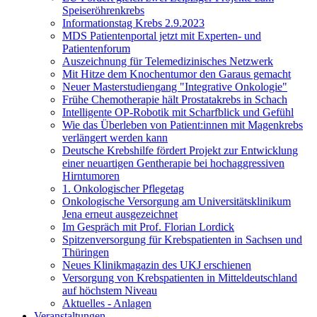
Speiseröhrenkrebs
Informationstag Krebs 2.9.2023
MDS Patientenportal jetzt mit Experten- und
Patientenforum
Auszeichnung für Telemedizinisches Netzwerk
Mit Hitze dem Knochentumor den Garaus gemacht
Neuer Masterstudiengang "Integrative Onkologie"
Frühe Chemotherapie hält Prostatakrebs in Schach
Intelligente OP-Robotik mit Scharfblick und Gefühl
Wie das Überleben von Patient:innen mit Magenkrebs
verlängert werden kann
Deutsche Krebshilfe fördert Projekt zur Entwicklung
einer neuartigen Gentherapie bei hochaggressiven
Hirntumoren
1. Onkologischer Pflegetag
Onkologische Versorgung am Universitätsklinikum
Jena erneut ausgezeichnet
Im Gespräch mit Prof. Florian Lordick
Spitzenversorgung für Krebspatienten in Sachsen und
Thüringen
Neues Klinikmagazin des UKJ erschienen
Versorgung von Krebspatienten in Mitteldeutschland
auf höchstem Niveau
Aktuelles - Anlagen
Veranstaltungen