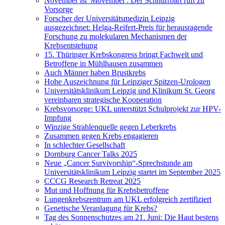
November ist 'Movember': Der Schnurrbart ruft zu
Vorsorge
Forscher der Universitätsmedizin Leipzig
ausgezeichnet: Helga-Reifert-Preis für herausragende
Forschung zu molekularen Mechanismen der
Krebsentstehung
15. Thüringer Krebskongress bringt Fachwelt und
Betroffene in Mühlhausen zusammen
Auch Männer haben Brustkrebs
Hohe Auszeichnung für Leipziger Spitzen-Urologen
Universitätsklinikum Leipzig und Klinikum St. Georg
vereinbaren strategische Kooperation
Krebsvorsorge: UKL unterstützt Schulprojekt zur HPV-
Impfung
Winzige Strahlenquelle gegen Leberkrebs
Zusammen gegen Krebs engagieren
In schlechter Gesellschaft
Dornburg Cancer Talks 2025
Neue „Cancer Survivorship“-Sprechstunde am
Universitätsklinikum Leipzig startet im September 2025
CCCG Research Retreat 2025
Mut und Hoffnung für Krebsbetroffene
Lungenkrebszentrum am UKL erfolgreich zertifiziert
Genetische Veranlagung für Krebs?
Tag des Sonnenschutzes am 21. Juni: Die Haut bestens