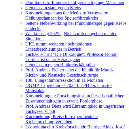
Darmkrebs trifft immer häufiger auch junge Menschen
Gemeinsam stark gegen Krebs
Kurzmeldungen aus der Medizin: Verbesserte
Heilungschancen bei Speiseröhrenkrebs
Seltene Nebenwirkung bei Immuntherapie gegen Krebs
entdeckt
Weltkrebstag 2025: „Nicht zufriedengeben mit der
Situation“
UKL nimmt weiteren hochmodernen
Linearbeschleuniger in Betrieb
Fachzeitschrift "Die Onkologie": Professor Florian
Lordick ist neuer Herausgeber
Gemeinsam gegen Blutkrebs kämpfen
Prof. Andreas Fichter leitet die Klinik für Mund-,
Kiefer- und Plastische Gesichtschirurgie
100. Lungentumorresektion in 11 Monaten
DGMP-Expertenpreis 2024 für PD Dr. Christos
Moustakis
Kurzmeldungen: Forschungsinstitut Gesellschaftlicher
Zusammenhalt geht in zweite Förderphase
Prof. Andreas Dietz wird Ehrenmitglied in ungarischer
Fachgesellschaft
Kurzmeldung: Preise für experimentelle
Krebsforschung verliehen
Leopoldina ehrt Krebsforschende Bahriye Aktas, Josef