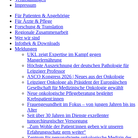
Impressum
Für Patienten & Angehörige
Für Ärzte & Pflege
Forschung & Translation
Regionale Zusammenarbeit
Wer wir sind
Infothek & Downloads
Meldungen
UKL zeigt Expertise im Kampf gegen
Mangelernährung
Höchste Auszeichnung der deutschen Pathologie für
Leipziger Professor
ASCO Kongress 2026 | Neues aus der Onkologie
Leipziger Onkologe als Präsident der Europäischen
Gesellschaft für Medizinische Onkologie gewählt
Neue onkologische Pflegeberatung begleitet
Krebspatient:innen
Frauengesundheit im Fokus – von jungen Jahren bis ins
Alter
Seit über 30 Jahren im Dienste exzellenter
tumorchirurgischer Versorgung
„Zum Wohle der Patient:innen geben wir unseren
Erfahrungsschatz gern weiter“
Zentrum für personalisierte onkologische Medizin des