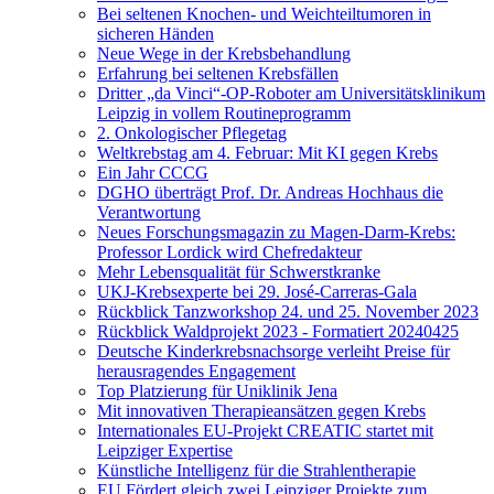
Bei seltenen Knochen- und Weichteiltumoren in
sicheren Händen
Neue Wege in der Krebsbehandlung
Erfahrung bei seltenen Krebsfällen
Dritter „da Vinci“-OP-Roboter am Universitätsklinikum
Leipzig in vollem Routineprogramm
2. Onkologischer Pflegetag
Weltkrebstag am 4. Februar: Mit KI gegen Krebs
Ein Jahr CCCG
DGHO überträgt Prof. Dr. Andreas Hochhaus die
Verantwortung
Neues Forschungsmagazin zu Magen-Darm-Krebs:
Professor Lordick wird Chefredakteur
Mehr Lebensqualität für Schwerstkranke
UKJ-Krebsexperte bei 29. José-Carreras-Gala
Rückblick Tanzworkshop 24. und 25. November 2023
Rückblick Waldprojekt 2023 - Formatiert 20240425
Deutsche Kinderkrebsnachsorge verleiht Preise für
herausragendes Engagement
Top Platzierung für Uniklinik Jena
Mit innovativen Therapieansätzen gegen Krebs
Internationales EU-Projekt CREATIC startet mit
Leipziger Expertise
Künstliche Intelligenz für die Strahlentherapie
EU Fördert gleich zwei Leipziger Projekte zum