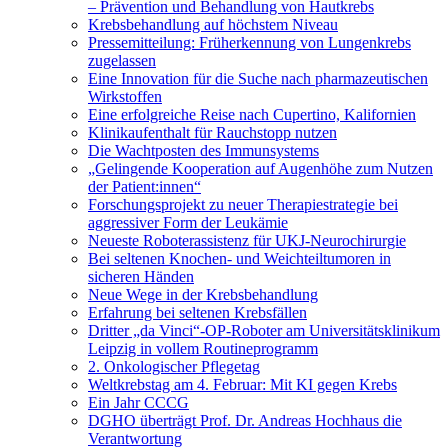
– Prävention und Behandlung von Hautkrebs
Krebsbehandlung auf höchstem Niveau
Pressemitteilung: Früherkennung von Lungenkrebs
zugelassen
Eine Innovation für die Suche nach pharmazeutischen
Wirkstoffen
Eine erfolgreiche Reise nach Cupertino, Kalifornien
Klinikaufenthalt für Rauchstopp nutzen
Die Wachtposten des Immunsystems
„Gelingende Kooperation auf Augenhöhe zum Nutzen
der Patient:innen“
Forschungsprojekt zu neuer Therapiestrategie bei
aggressiver Form der Leukämie
Neueste Roboterassistenz für UKJ-Neurochirurgie
Bei seltenen Knochen- und Weichteiltumoren in
sicheren Händen
Neue Wege in der Krebsbehandlung
Erfahrung bei seltenen Krebsfällen
Dritter „da Vinci“-OP-Roboter am Universitätsklinikum
Leipzig in vollem Routineprogramm
2. Onkologischer Pflegetag
Weltkrebstag am 4. Februar: Mit KI gegen Krebs
Ein Jahr CCCG
DGHO überträgt Prof. Dr. Andreas Hochhaus die
Verantwortung