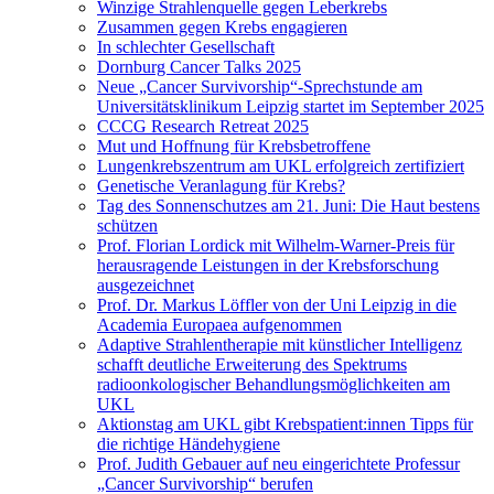
Winzige Strahlenquelle gegen Leberkrebs
Zusammen gegen Krebs engagieren
In schlechter Gesellschaft
Dornburg Cancer Talks 2025
Neue „Cancer Survivorship“-Sprechstunde am
Universitätsklinikum Leipzig startet im September 2025
CCCG Research Retreat 2025
Mut und Hoffnung für Krebsbetroffene
Lungenkrebszentrum am UKL erfolgreich zertifiziert
Genetische Veranlagung für Krebs?
Tag des Sonnenschutzes am 21. Juni: Die Haut bestens
schützen
Prof. Florian Lordick mit Wilhelm-Warner-Preis für
herausragende Leistungen in der Krebsforschung
ausgezeichnet
Prof. Dr. Markus Löffler von der Uni Leipzig in die
Academia Europaea aufgenommen
Adaptive Strahlentherapie mit künstlicher Intelligenz
schafft deutliche Erweiterung des Spektrums
radioonkologischer Behandlungsmöglichkeiten am
UKL
Aktionstag am UKL gibt Krebspatient:innen Tipps für
die richtige Händehygiene
Prof. Judith Gebauer auf neu eingerichtete Professur
„Cancer Survivorship“ berufen