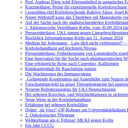
Prof. Andreas Dietz wird Ehrenmitglied in ungarischer F
Kurzmeldung: Preise für experimentelle Krebsforschung 
Leopoldina ehrt Krebsforschende Bahriye Aktas, Josef 
Neuer Wirkstoff kann das Überleben mit Magenkrebs ve
Auf der Suche nach der maßgeschneiderten Krebstherap
1. Aktionswoche Vererbbarer Krebs: vom 30.09.2024 bi
Pressemitteilung: UKL nimmt neuen Linearbeschleuniger
Rückblick Informationstag Krebs am 31. August 2024
Medizin für Jedermann: „Lass dich nicht verbrennen!“ 
Krebsbehandlung auf höchstem Niveau
Pressemitteilung: Früherkennung von Lungenkrebs zuge
Eine Innovation für die Suche nach pharmazeutischen Wi
Eine erfolgreiche Reise nach Cupertino, Kalifornien
Klinikaufenthalt für Rauchstopp nutzen
Die Wachtposten des Immunsystems
„Gelingende Kooperation auf Augenhöhe zum Nutzen der
Forschungsprojekt zu neuer Therapiestrategie bei aggre
Neueste Roboterassistenz für UKJ-Neurochirurgie
Bei seltenen Knochen- und Weichteiltumoren in sichere
Neue Wege in der Krebsbehandlung
Erfahrung bei seltenen Krebsfällen
Dritter „da Vinci“-OP-Roboter am Universitätsklinikum
2. Onkologischer Pflegetag
Weltkrebstag am 4. Februar: Mit KI gegen Krebs
Ein Jahr CCCG