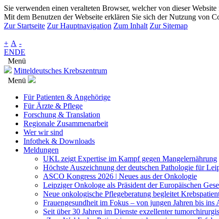
Sie verwenden einen veralteten Browser, welcher von dieser Website n
Mit dem Benutzen der Webseite erklären Sie sich der Nutzung von Co
Zur Startseite
Zur Hauptnavigation
Zum Inhalt
Zur Sitemap
+
A
-
EN
DE
Menü
Mitteldeutsches Krebszentrum
Menü
Für Patienten & Angehörige
Für Ärzte & Pflege
Forschung & Translation
Regionale Zusammenarbeit
Wer wir sind
Infothek & Downloads
Meldungen
UKL zeigt Expertise im Kampf gegen Mangelernährung
Höchste Auszeichnung der deutschen Pathologie für Leip
ASCO Kongress 2026 | Neues aus der Onkologie
Leipziger Onkologe als Präsident der Europäischen Gese
Neue onkologische Pflegeberatung begleitet Krebspatien
Frauengesundheit im Fokus – von jungen Jahren bis ins A
Seit über 30 Jahren im Dienste exzellenter tumorchirurg