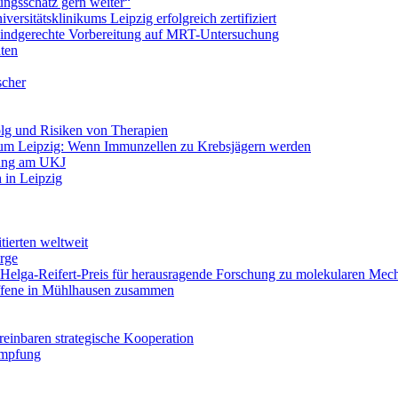
ungsschatz gern weiter“
ersitätsklinikums Leipzig erfolgreich zertifiziert
 kindgerechte Vorbereitung auf MRT-Untersuchung
nten
scher
olg und Risiken von Therapien
um Leipzig: Wenn Immunzellen zu Krebsjägern werden
lung am UKJ
h in Leipzig
tierten weltweit
rge
: Helga-Reifert-Preis für herausragende Forschung zu molekularen Me
offene in Mühlhausen zusammen
reinbaren strategische Kooperation
Impfung