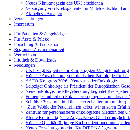
Neues Klinikmagazin des UKJ erschienen
Versorgung von Krebspatienten in Mitteldeutschland au
Aktuelles - Anlagen
Veranstaltungen
Impressum
Für Patienten & Angehörige
Für Ärzte & Pflege
Forschung & Translation
Regionale Zusammenarbeit
Wer wir sind
Infothek & Downloads
Meldungen
UKL zeigt Expertise im Kampf gegen Mangelernährung
Höchste Auszeichnung der deutschen Pathologie für Leip
ASCO Kongress 2026 | Neues aus der Onkologie
Leipziger Onkologe als Präsident der Europäischen Gese
Neue onkologische Pflegeberatung begleitet Krebspatien
Frauengesundheit im Fokus – von jungen Jahren bis ins A
Seit über 30 Jahren im Dienste exzellenter tumorchirurg
„Zum Wohle der Patient:innen geben wir unseren Erfahr
Zentrum für personalisierte onkologische Medizin des Univ
Kleine Röhre – k(l)eine Angst: Neues Gerät ermöglicht
Höchste Qualität für junge Krebspatientinnen und -patie
Neues Forschungsprojekt „KreDiT RNA" gestartet