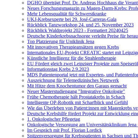
DGHO überträgt Prof. Dr. Andreas Hochhaus die Veran
Neues Forschungsmagazin zu Magen-Darm-Krebs: Profes
Mehr Lebensqualität für Schwerstkranke
UKJ-Krebsexperte bei 29. José-Carreras-Gala
Rückblick Tanzworkshop 24. und 25. November 2023
Rückblick Waldprojekt 2023 - Formatiert 20240425
Deutsche Kinderkrebsnachsorge verleiht Preise für her
Top Platzierung für Uniklinik Jena
Mit innovativen Therapieansätzen gegen Krebs
Internationales EU-Projekt CREATIC startet mit Leipzige
Künstliche Intelligenz für die Strahlentherapie
EU Fördert gleich zwei Leipziger Projekte zum Speiserö
Informationstag Krebs 2.9.2023
MDS Patientenportal jetzt mit Experten- und Patientenf
Auszeichnung für Telemedizinisches Netzwerk
Mit Hitze dem Knochentumor den Garaus gemacht
Neuer Masterstudiengang "Integrative Onkologie"
Frühe Chemotherapie hält Prostatakrebs in Schach
Intelligente OP-Robotik mit Scharfblick und Gefühl
Wie das Überleben von Patient:innen mit Magenkrebs ve
Deutsche Krebshilfe fördert Projekt zur Entwicklung ei
1. Onkologischer Pflegetag
Onkologische Versorgung am Universitätsklinikum Jena 
Im Gespräch mit Prof. Florian Lordick
Spitzenversorgung für Krebspatienten in Sachsen und T