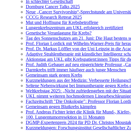
In schlechter Gesellschaft
Dornburg Cancer Talks 2025
Neue „Cancer Survivorship“-Sprechstunde am Universitä
CCCG Research Retreat 2025
Mut und Hoffnung für Krebsbetroffene
Lungenkrebszentrum am UKL erfolgreich zertifiziert
Genetische Veranlagung für Krebs?
Tag des Sonnenschutzes am 21. Juni: Die Haut bestens s
Prof. Florian Lordick mit Wilhelm-Warner-Preis für her
Prof. Dr. Markus Löffler von der Uni Leipzig in die 
Adaptive Strahlentherapie mit künstlicher Intelligenz 
Aktionstag am UKL gibt Krebspatient:innen Tipps für di
Prof. Judith Gebauer auf neu eingerichtete Professur „C
Darmkrebs trifft immer häufiger auch junge Menschen
Gemeinsam stark gegen Krebs
Kurzmeldungen aus der Medizin: Verbesserte Heilungsch
Seltene Nebenwirkung bei Immuntherapie gegen Krebs e
Weltkrebstag 2025: „Nicht zufriedengeben mit der Situat
UKL nimmt weiteren hochmodernen Linearbeschleuniger
Fachzeitschrift "Die Onkologie": Professor Florian Lord
Gemeinsam gegen Blutkrebs kämpfen
Prof. Andreas Fichter leitet die Klinik für Mund-, Kiefer
100. Lungentumorresektion in 11 Monaten
DGMP-Expertenpreis 2024 für PD Dr. Christos Moustak
Kurzmeldungen: Forschungsinstitut Gesellschaftlicher Z