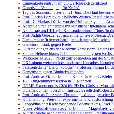
Lungenkrebszentrum am UKL erfolgreich zertifiziert
Genetische Veranlagung für Krebs?
Tag des Sonnenschutzes am 21. Juni: Die Haut bestens s
Prof. Florian Lordick mit Wilhelm-Warner-Preis für her
Prof. Dr. Markus Löffler von der Uni Leipzig in die 
Adaptive Strahlentherapie mit künstlicher Intelligenz 
Aktionstag am UKL gibt Krebspatient:innen Tipps für di
Prof. Judith Gebauer auf neu eingerichtete Professur „C
Darmkrebs trifft immer häufiger auch junge Menschen
Gemeinsam stark gegen Krebs
Kurzmeldungen aus der Medizin: Verbesserte Heilungsch
Seltene Nebenwirkung bei Immuntherapie gegen Krebs e
Weltkrebstag 2025: „Nicht zufriedengeben mit der Situat
UKL nimmt weiteren hochmodernen Linearbeschleuniger
Fachzeitschrift "Die Onkologie": Professor Florian Lord
Gemeinsam gegen Blutkrebs kämpfen
Prof. Andreas Fichter leitet die Klinik für Mund-, Kiefer
100. Lungentumorresektion in 11 Monaten
DGMP-Expertenpreis 2024 für PD Dr. Christos Moustak
Kurzmeldungen: Forschungsinstitut Gesellschaftlicher Z
Prof. Andreas Dietz wird Ehrenmitglied in ungarischer F
Kurzmeldung: Preise für experimentelle Krebsforschung 
Leopoldina ehrt Krebsforschende Bahriye Aktas, Josef 
Neuer Wirkstoff kann das Überleben mit Magenkrebs ve
Auf der Suche nach der maßgeschneiderten Krebstherap