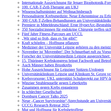
Internationale Auszeichnung für Jenaer Biophotonik-For
100. CAR-T-Zell-Therapie am UKJ
Wissenschaftsminister auf Weihnachtsbesuch
Personalisierte Krebsmedizin: Neue Erkenntnisse zu Erf
300 CAR-T-Zellen-Behandlungen am Universitätsklinik
Premiere in Mitteldeutschland: Erste HyperArc-Bestrah
350 Spezialist:innnen für endokrine Chirurgie treffen sic
Fünf Jahre Fitness-Parcours am UCCL
„Wir sind so froh, dass es Sie gibt!“
Kraft schöpfen – Hoffnung pflanzen
Mediziner der Universität Leipzig gehören zu den meistzi
November ist 'Movember': Der Schnurrbart ruft zu Vorso
Forscher der Universitätsmedizin Leipzig ausgezeichnet
15. Thüringer Krebskongress bringt Fachwelt und Betr
Auch Männer haben Brustkrebs
Hohe Auszeichnung für Leipziger Spitzen-Urologen
Universitätsklinikum Leipzig und Klinikum St. Georg ve
Krebsvorsorge: UKL unterstützt Schulprojekt zur HPV-
Winzige Strahlenquelle gegen Leberkrebs
Zusammen gegen Krebs engagieren
In schlechter Gesellschaft
Dornburg Cancer Talks 2025
Neue „Cancer Survivorship“-Sprechstunde am Universitä
CCCG Research Retreat 2025
Mut und Hoffnung für Krebsbetroffene