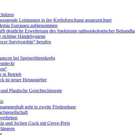
chützen
ausragende Leistungen in der Krebsforschung ausgezeichnet
Academia Europaea aufgenommen
schafft deutliche Erweiterung des Spektrums radioonkologischer Behan
e richtige Händehygiene
ancer Survivorship“ berufen
ancen bei Speiseröhrenkrebs
ntdeckt
ion“
 in Betrieb
ick ist neuer Herausgeber
- und Plastische Gesichtschirurgie
is
usammenhalt geht in zweite Förderphase
achgesellschaft
verliehen
Käs und Jochen Guck mit Greve-Preis
rlängern
ie